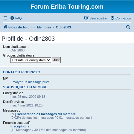
Forum Eriba Touring.com
FAQ
S’enregistrer
Connexion
R
Index du forum
Membres
Odin2803
e
Profil de - Odin2803
c
Nom d’utilisateur :
h
Odin2803
Groupes d’utilisateurs :
e
r
c
CONTACTER ODIN2803
h
MP :
Envoyer un message privé
e
STATISTIQUES DU MEMBRE
r
Enregistré le :
mer. 25 nov. 2009 09:13
Dernière visite :
mar. 4 mai 2021 10:20
Messages :
39 |
Rechercher les messages du membre
(0.02% de tous les messages / 0.01 messages par jour)
Forum le plus actif :
Inscriptions
(12 Messages / 30.77% des messages du membre)