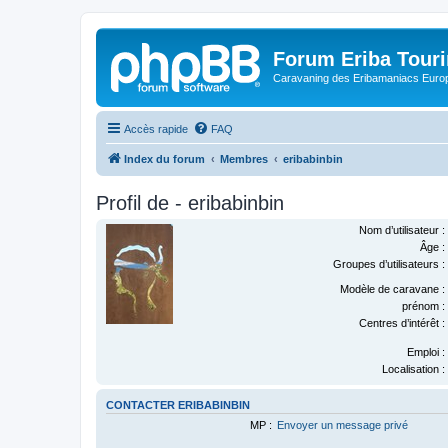
Forum Eriba Tour
Caravaning des Eribamaniacs Euro
Accès rapide
FAQ
Index du forum
Membres
eribabinbin
Profil de - eribabinbin
Nom d’utilisateur :
Âge :
Groupes d’utilisateurs :
Modèle de caravane :
prénom :
Centres d’intérêt :
Emploi :
Localisation :
CONTACTER ERIBABINBIN
MP :
Envoyer un message privé