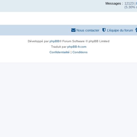
Messages :
12123 |
(5.30% d
Nous contacter
L’équipe du forum
Développé par
phpBB
® Forum Software © phpBB Limited
Traduit par
phpBB-fr.com
Confidentialité
|
Conditions