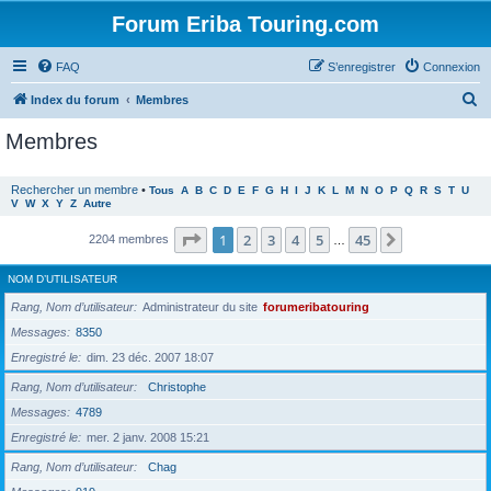
Forum Eriba Touring.com
FAQ
S’enregistrer
Connexion
R
Index du forum
Membres
e
Membres
c
h
Rechercher un membre
•
Tous
A
B
C
D
E
F
G
H
I
J
K
L
M
N
O
P
Q
R
S
T
U
V
W
X
Y
Z
Autre
e
r
Page
1
sur
45
1
2
3
4
5
45
Suivante
2204 membres
…
c
NOM D’UTILISATEUR
h
Rang, Nom d’utilisateur
Administrateur du site
forumeribatouring
e
Messages
8350
r
Enregistré le
dim. 23 déc. 2007 18:07
Rang, Nom d’utilisateur
Christophe
Messages
4789
Enregistré le
mer. 2 janv. 2008 15:21
Rang, Nom d’utilisateur
Chag