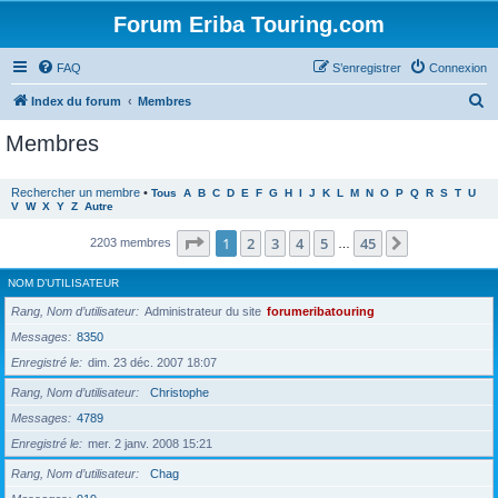
Forum Eriba Touring.com
FAQ
S’enregistrer
Connexion
R
Index du forum
Membres
e
Membres
c
h
Rechercher un membre
•
Tous
A
B
C
D
E
F
G
H
I
J
K
L
M
N
O
P
Q
R
S
T
U
V
W
X
Y
Z
Autre
e
r
Page
1
sur
45
1
2
3
4
5
45
Suivante
2203 membres
…
c
NOM D’UTILISATEUR
h
Rang, Nom d’utilisateur
Administrateur du site
forumeribatouring
e
Messages
8350
r
Enregistré le
dim. 23 déc. 2007 18:07
Rang, Nom d’utilisateur
Christophe
Messages
4789
Enregistré le
mer. 2 janv. 2008 15:21
Rang, Nom d’utilisateur
Chag