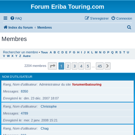
Forum Eriba Touring.com
FAQ
S’enregistrer
Connexion
R
Index du forum
Membres
e
Membres
c
h
Rechercher un membre
•
Tous
A
B
C
D
E
F
G
H
I
J
K
L
M
N
O
P
Q
R
S
T
U
V
W
X
Y
Z
Autre
e
r
Page
1
sur
45
1
2
3
4
5
45
Suivante
2204 membres
…
c
NOM D’UTILISATEUR
h
Rang, Nom d’utilisateur
Administrateur du site
forumeribatouring
e
Messages
8350
r
Enregistré le
dim. 23 déc. 2007 18:07
Rang, Nom d’utilisateur
Christophe
Messages
4789
Enregistré le
mer. 2 janv. 2008 15:21
Rang, Nom d’utilisateur
Chag