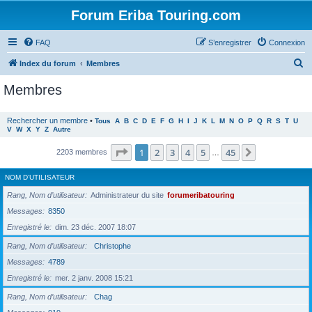
Forum Eriba Touring.com
FAQ
S’enregistrer
Connexion
R
Index du forum
Membres
e
Membres
c
h
Rechercher un membre
•
Tous
A
B
C
D
E
F
G
H
I
J
K
L
M
N
O
P
Q
R
S
T
U
V
W
X
Y
Z
Autre
e
r
Page
1
sur
45
1
2
3
4
5
45
Suivante
2203 membres
…
c
NOM D’UTILISATEUR
h
Rang, Nom d’utilisateur
Administrateur du site
forumeribatouring
e
Messages
8350
r
Enregistré le
dim. 23 déc. 2007 18:07
Rang, Nom d’utilisateur
Christophe
Messages
4789
Enregistré le
mer. 2 janv. 2008 15:21
Rang, Nom d’utilisateur
Chag