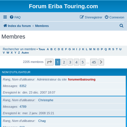
Forum Eriba Touring.com
FAQ
S’enregistrer
Connexion
R
Index du forum
Membres
e
Membres
c
h
Rechercher un membre
•
Tous
A
B
C
D
E
F
G
H
I
J
K
L
M
N
O
P
Q
R
S
T
U
V
W
X
Y
Z
Autre
e
r
Page
1
sur
45
1
2
3
4
5
45
Suivante
2205 membres
…
c
NOM D’UTILISATEUR
h
Rang, Nom d’utilisateur
Administrateur du site
forumeribatouring
e
Messages
8352
r
Enregistré le
dim. 23 déc. 2007 18:07
Rang, Nom d’utilisateur
Christophe
Messages
4789
Enregistré le
mer. 2 janv. 2008 15:21
Rang, Nom d’utilisateur
Chag