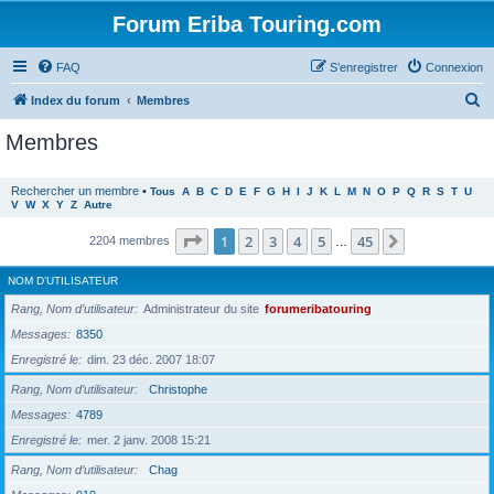
Forum Eriba Touring.com
FAQ
S’enregistrer
Connexion
R
Index du forum
Membres
e
Membres
c
h
Rechercher un membre
•
Tous
A
B
C
D
E
F
G
H
I
J
K
L
M
N
O
P
Q
R
S
T
U
V
W
X
Y
Z
Autre
e
r
Page
1
sur
45
1
2
3
4
5
45
Suivante
2204 membres
…
c
NOM D’UTILISATEUR
h
Rang, Nom d’utilisateur
Administrateur du site
forumeribatouring
e
Messages
8350
r
Enregistré le
dim. 23 déc. 2007 18:07
Rang, Nom d’utilisateur
Christophe
Messages
4789
Enregistré le
mer. 2 janv. 2008 15:21
Rang, Nom d’utilisateur
Chag