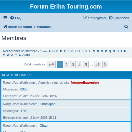
Forum Eriba Touring.com
FAQ
S’enregistrer
Connexion
R
Index du forum
Membres
e
Membres
c
h
Rechercher un membre
•
Tous
A
B
C
D
E
F
G
H
I
J
K
L
M
N
O
P
Q
R
S
T
U
V
W
X
Y
Z
Autre
e
r
Page
1
sur
45
1
2
3
4
5
45
Suivante
2204 membres
…
c
NOM D’UTILISATEUR
h
Rang, Nom d’utilisateur
Administrateur du site
forumeribatouring
e
Messages
8350
r
Enregistré le
dim. 23 déc. 2007 18:07
Rang, Nom d’utilisateur
Christophe
Messages
4789
Enregistré le
mer. 2 janv. 2008 15:21
Rang, Nom d’utilisateur
Chag