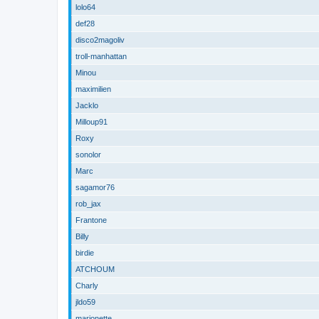
lolo64
def28
disco2magoliv
troll-manhattan
Minou
maximilien
Jacklo
Milloup91
Roxy
sonolor
Marc
sagamor76
rob_jax
Frantone
Billy
birdie
ATCHOUM
Charly
jldo59
marionette