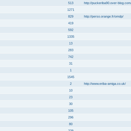
513
http://puckeriba90.over-blog.com
1271
829
http://perso.orange.fr/omdp/
419
592
1335
13
283
742
31
1
1545
2
http://www.eriba-amiga.co.uk/
10
23
30
105
296
80
229