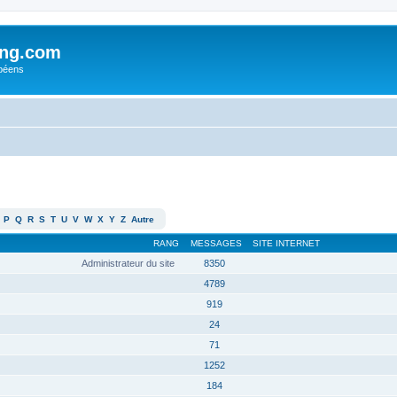
ing.com
péens
P
Q
R
S
T
U
V
W
X
Y
Z
Autre
RANG
MESSAGES
SITE INTERNET
Administrateur du site
8350
4789
919
24
71
1252
184