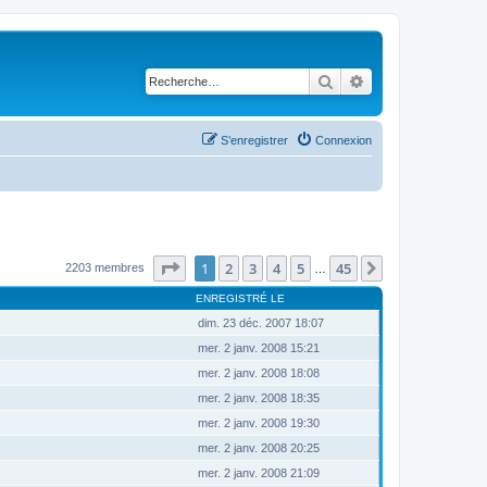
Rechercher
Recherche avancé
S’enregistrer
Connexion
Page
1
sur
45
1
2
3
4
5
45
Suivante
2203 membres
…
ENREGISTRÉ LE
dim. 23 déc. 2007 18:07
mer. 2 janv. 2008 15:21
mer. 2 janv. 2008 18:08
mer. 2 janv. 2008 18:35
mer. 2 janv. 2008 19:30
mer. 2 janv. 2008 20:25
mer. 2 janv. 2008 21:09