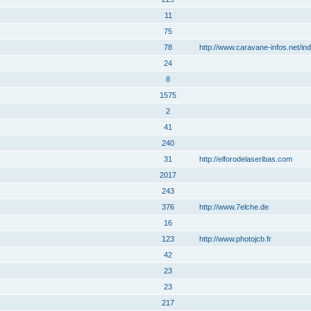
11
75
78
http://www.caravane-infos.net/in
24
8
1575
2
41
240
31
http://elforodelaseribas.com
2017
243
376
http://www.7elche.de
16
123
http://www.photojcb.fr
42
23
23
217