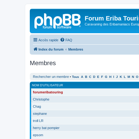
Forum Eriba Tour
Caravaning des Eribamaniacs Euro
Accès rapide
FAQ
Index du forum
Membres
Membres
Rechercher un membre
•
Tous
A
B
C
D
E
F
G
H
I
J
K
L
M
N
O
NOM D’UTILISATEUR
forumeribatouring
Christophe
Chag
stephane
troll LR
herry bat pompier
epsom