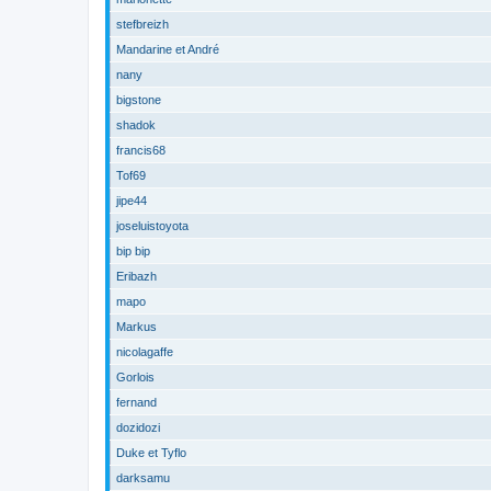
stefbreizh
Mandarine et André
nany
bigstone
shadok
francis68
Tof69
jipe44
joseluistoyota
bip bip
Eribazh
mapo
Markus
nicolagaffe
Gorlois
fernand
dozidozi
Duke et Tyflo
darksamu