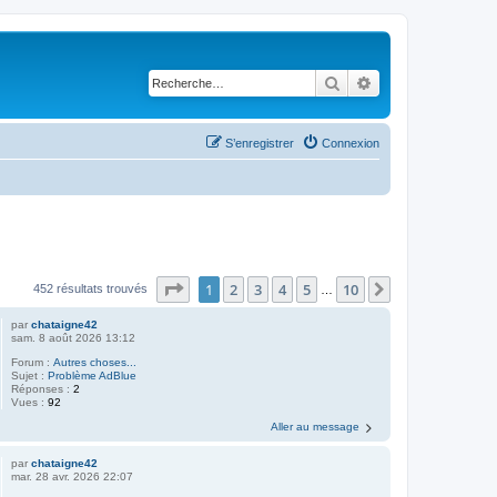
Rechercher
Recherche avancé
S’enregistrer
Connexion
Page
1
sur
10
1
2
3
4
5
10
Suivante
452 résultats trouvés
…
par
chataigne42
sam. 8 août 2026 13:12
Forum :
Autres choses...
Sujet :
Problème AdBlue
Réponses :
2
Vues :
92
Aller au message
par
chataigne42
mar. 28 avr. 2026 22:07