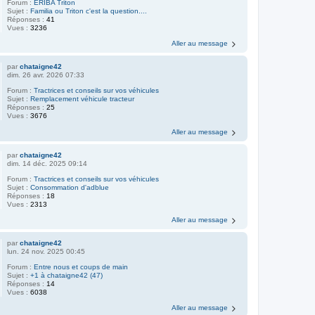
Forum :
ERIBA Triton
Sujet :
Familia ou Triton c'est la question....
Réponses :
41
Vues :
3236
Aller au message
par
chataigne42
dim. 26 avr. 2026 07:33
Forum :
Tractrices et conseils sur vos véhicules
Sujet :
Remplacement véhicule tracteur
Réponses :
25
Vues :
3676
Aller au message
par
chataigne42
dim. 14 déc. 2025 09:14
Forum :
Tractrices et conseils sur vos véhicules
Sujet :
Consommation d'adblue
Réponses :
18
Vues :
2313
Aller au message
par
chataigne42
lun. 24 nov. 2025 00:45
Forum :
Entre nous et coups de main
Sujet :
+1 à chataigne42 (47)
Réponses :
14
Vues :
6038
Aller au message