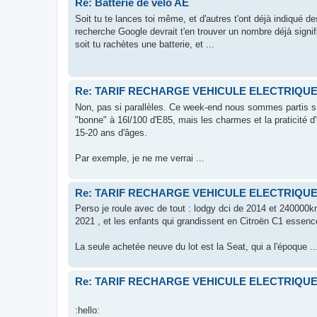
Re: Batterie de vélo AE
Soit tu te lances toi même, et d'autres t'ont déjà indiqué d
recherche Google devrait t'en trouver un nombre déjà signif
soit tu rachètes une batterie, et ...
Re: TARIF RECHARGE VEHICULE ELECTRIQU
Non, pas si parallèles. Ce week-end nous sommes partis 
"bonne" à 16l/100 d'E85, mais les charmes et la praticité 
15-20 ans d'âges.
Par exemple, je ne me verrai ...
Re: TARIF RECHARGE VEHICULE ELECTRIQU
Perso je roule avec de tout : lodgy dci de 2014 et 240000
2021 , et les enfants qui grandissent en Citroën C1 essenc
La seule achetée neuve du lot est la Seat, qui a l'époque ..
Re: TARIF RECHARGE VEHICULE ELECTRIQU
:hello: