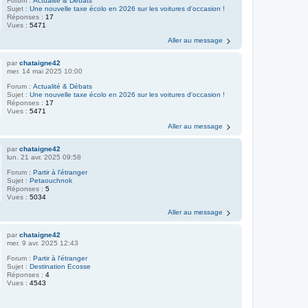
Forum :
Actualité & Débats
Sujet :
Une nouvelle taxe écolo en 2026 sur les voitures d'occasion !
Réponses :
17
Vues :
5471
Aller au message
par
chataigne42
mer. 14 mai 2025 10:00
Forum :
Actualité & Débats
Sujet :
Une nouvelle taxe écolo en 2026 sur les voitures d'occasion !
Réponses :
17
Vues :
5471
Aller au message
par
chataigne42
lun. 21 avr. 2025 09:58
Forum :
Partir à l'étranger
Sujet :
Petaouchnok
Réponses :
5
Vues :
5034
Aller au message
par
chataigne42
mer. 9 avr. 2025 12:43
Forum :
Partir à l'étranger
Sujet :
Destination Ecosse
Réponses :
4
Vues :
4543