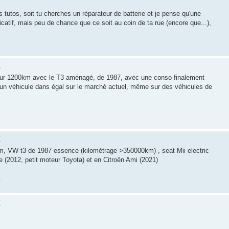
es tutos, soit tu cherches un réparateur de batterie et je pense qu'une
icatif, mais peu de chance que ce soit au coin de ta rue (encore que...),
E
sur 1200km avec le T3 aménagé, de 1987, avec une conso finalement
d'un véhicule dans égal sur le marché actuel, même sur des véhicules de
E
km, VW t3 de 1987 essence (kilométrage >350000km) , seat Mii electric
e (2012, petit moteur Toyota) et en Citroën Ami (2021)
.
E