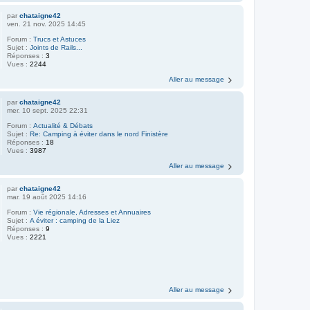
par
chataigne42
ven. 21 nov. 2025 14:45
Forum :
Trucs et Astuces
Sujet :
Joints de Rails...
Réponses :
3
Vues :
2244
Aller au message
par
chataigne42
mer. 10 sept. 2025 22:31
Forum :
Actualité & Débats
Sujet :
Re: Camping à éviter dans le nord Finistère
Réponses :
18
Vues :
3987
Aller au message
par
chataigne42
mar. 19 août 2025 14:16
Forum :
Vie régionale, Adresses et Annuaires
Sujet :
A éviter : camping de la Liez
Réponses :
9
Vues :
2221
Aller au message