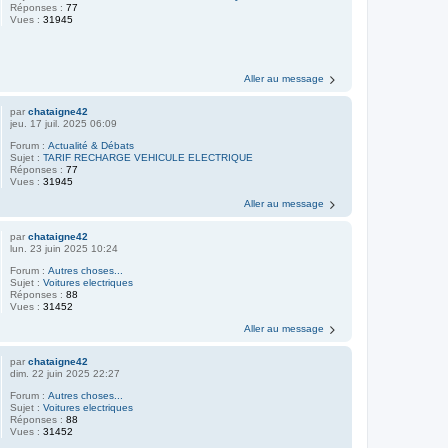
Réponses :
77
Vues :
31945
Aller au message
par
chataigne42
jeu. 17 juil. 2025 06:09
Forum :
Actualité & Débats
Sujet :
TARIF RECHARGE VEHICULE ELECTRIQUE
Réponses :
77
Vues :
31945
Aller au message
par
chataigne42
lun. 23 juin 2025 10:24
Forum :
Autres choses...
Sujet :
Voitures electriques
Réponses :
88
Vues :
31452
Aller au message
par
chataigne42
dim. 22 juin 2025 22:27
Forum :
Autres choses...
Sujet :
Voitures electriques
Réponses :
88
Vues :
31452