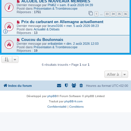
N
a
ACCUEIL DES NOUVEAUX MEMBRES
u
o
g
m
Dernier message par
Phil62
«
sam. 8 août 2026 04:39
u
e
e
Posté dans
Présentation & Trombinoscope
v
s
Réponses :
1751
1
33
34
35
36
e
…
s
a
a
N
Prix ​​du carburant en Allemagne actuellement
u
g
o
m
e
Dernier message par
bruno3166
«
mer. 5 août 2026 08:23
u
e
Posté dans
Actualité & Débats
v
s
Réponses :
13
e
s
a
N
a
Coucou du Boulonnais
u
o
g
Dernier message par
eribabinbin
«
dim. 2 août 2026 12:03
m
u
e
Posté dans
Présentation & Trombinoscope
e
v
Réponses :
19
s
e
s
a
a
u
g
m
6 résultats trouvés • Page
1
sur
1
e
e
s
Aller à
s
a
g
e
Index du forum
Heures au format
UTC+02:00
Développé par
phpBB
® Forum Software © phpBB Limited
Traduit par
phpBB-fr.com
Confidentialité
|
Conditions