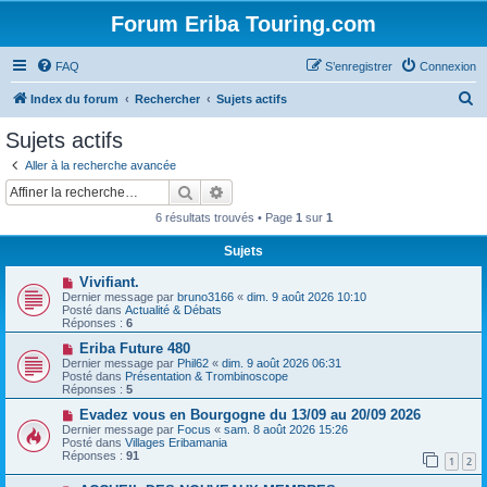
Forum Eriba Touring.com
FAQ
S’enregistrer
Connexion
R
Index du forum
Rechercher
Sujets actifs
e
Sujets actifs
c
Aller à la recherche avancée
h
Rechercher
Recherche avancée
e
6 résultats trouvés • Page
1
sur
1
r
Sujets
c
N
Vivifiant.
h
o
Dernier message par
bruno3166
«
dim. 9 août 2026 10:10
u
e
Posté dans
Actualité & Débats
v
Réponses :
6
e
r
a
N
Eriba Future 480
u
o
Dernier message par
Phil62
«
dim. 9 août 2026 06:31
m
u
Posté dans
Présentation & Trombinoscope
e
v
Réponses :
5
s
e
s
a
N
Evadez vous en Bourgogne du 13/09 au 20/09 2026
a
u
o
Dernier message par
Focus
«
sam. 8 août 2026 15:26
g
m
u
Posté dans
Villages Eribamania
e
e
v
Réponses :
91
1
2
s
e
s
a