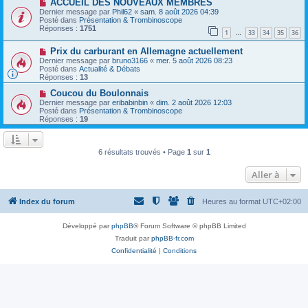
a
N
a
ACCUEIL DES NOUVEAUX MEMBRES
u
o
g
Dernier message par
Phil62
«
sam. 8 août 2026 04:39
m
u
e
Posté dans
Présentation & Trombinoscope
e
v
Réponses :
1751
1
33
34
35
36
s
e
…
s
a
N
a
Prix ​​du carburant en Allemagne actuellement
u
o
g
m
Dernier message par
bruno3166
«
mer. 5 août 2026 08:23
u
e
e
Posté dans
Actualité & Débats
v
s
Réponses :
13
e
s
a
N
a
Coucou du Boulonnais
u
o
g
Dernier message par
eribabinbin
«
dim. 2 août 2026 12:03
m
u
e
Posté dans
Présentation & Trombinoscope
e
v
Réponses :
19
s
e
s
a
a
u
g
m
6 résultats trouvés • Page
1
sur
1
e
e
s
Aller à
s
a
g
e
Index du forum
Heures au format
UTC+02:00
Développé par
phpBB
® Forum Software © phpBB Limited
Traduit par
phpBB-fr.com
Confidentialité
|
Conditions