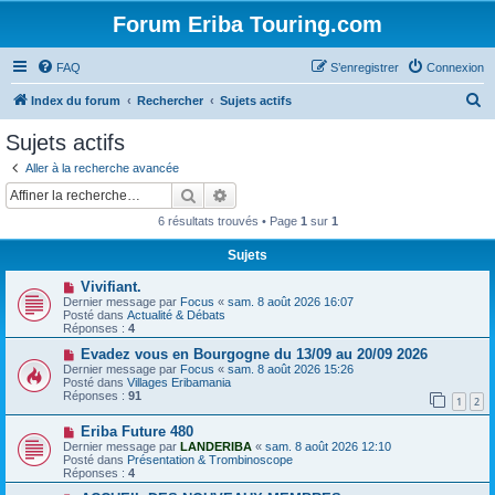
Forum Eriba Touring.com
FAQ
S’enregistrer
Connexion
R
Index du forum
Rechercher
Sujets actifs
e
Sujets actifs
c
Aller à la recherche avancée
h
Rechercher
Recherche avancée
e
6 résultats trouvés • Page
1
sur
1
r
Sujets
c
N
Vivifiant.
h
o
Dernier message par
Focus
«
sam. 8 août 2026 16:07
u
e
Posté dans
Actualité & Débats
v
Réponses :
4
e
r
a
N
Evadez vous en Bourgogne du 13/09 au 20/09 2026
u
o
Dernier message par
Focus
«
sam. 8 août 2026 15:26
m
u
Posté dans
Villages Eribamania
e
v
Réponses :
91
1
2
s
e
s
a
N
a
Eriba Future 480
u
o
g
m
Dernier message par
LANDERIBA
«
sam. 8 août 2026 12:10
u
e
e
Posté dans
Présentation & Trombinoscope
v
s
Réponses :
4
e
s