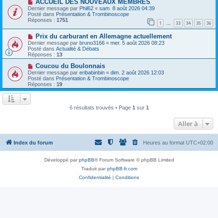
a
N
a
ACCUEIL DES NOUVEAUX MEMBRES
u
o
g
Dernier message par
Phil62
«
sam. 8 août 2026 04:39
m
u
e
Posté dans
Présentation & Trombinoscope
e
v
Réponses :
1751
1
33
34
35
36
s
e
…
s
a
N
a
Prix ​​du carburant en Allemagne actuellement
u
o
g
m
Dernier message par
bruno3166
«
mer. 5 août 2026 08:23
u
e
e
Posté dans
Actualité & Débats
v
s
Réponses :
13
e
s
a
N
a
Coucou du Boulonnais
u
o
g
Dernier message par
eribabinbin
«
dim. 2 août 2026 12:03
m
u
e
Posté dans
Présentation & Trombinoscope
e
v
Réponses :
19
s
e
s
a
a
u
g
m
6 résultats trouvés • Page
1
sur
1
e
e
s
Aller à
s
a
g
e
Index du forum
Heures au format
UTC+02:00
Développé par
phpBB
® Forum Software © phpBB Limited
Traduit par
phpBB-fr.com
Confidentialité
|
Conditions