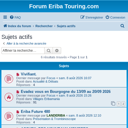
Forum Eriba Touring.com
FAQ
S’enregistrer
Connexion
R
Index du forum
Rechercher
Sujets actifs
e
Sujets actifs
c
Aller à la recherche avancée
h
Rechercher
Recherche avancée
e
6 résultats trouvés • Page
1
sur
1
r
Sujets
c
N
Vivifiant.
h
o
Dernier message par
Focus
«
sam. 8 août 2026 16:07
u
e
Posté dans
Actualité & Débats
v
Réponses :
4
e
r
a
N
Evadez vous en Bourgogne du 13/09 au 20/09 2026
u
o
Dernier message par
Focus
«
sam. 8 août 2026 15:26
m
u
Posté dans
Villages Eribamania
e
v
Réponses :
91
1
2
s
e
s
a
N
a
Eriba Future 480
u
o
g
m
Dernier message par
LANDERIBA
«
sam. 8 août 2026 12:10
u
e
e
Posté dans
Présentation & Trombinoscope
v
s
Réponses :
4
e
s