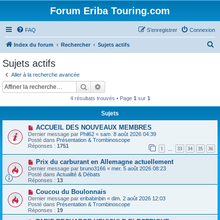
Forum Eriba Touring.com
FAQ
S’enregistrer
Connexion
R
Index du forum
Rechercher
Sujets actifs
e
Sujets actifs
c
Aller à la recherche avancée
h
Rechercher
Recherche avancée
e
4 résultats trouvés • Page
1
sur
1
r
Sujets
c
N
ACCUEIL DES NOUVEAUX MEMBRES
h
o
Dernier message par
Phil62
«
sam. 8 août 2026 04:39
u
e
Posté dans
Présentation & Trombinoscope
v
Réponses :
1751
1
33
34
35
36
e
…
r
a
N
Prix ​​du carburant en Allemagne actuellement
u
o
m
Dernier message par
bruno3166
«
mer. 5 août 2026 08:23
u
e
Posté dans
Actualité & Débats
v
s
Réponses :
13
e
s
a
N
a
Coucou du Boulonnais
u
o
g
Dernier message par
eribabinbin
«
dim. 2 août 2026 12:03
m
u
e
Posté dans
Présentation & Trombinoscope
e
v
Réponses :
19
s
e
s