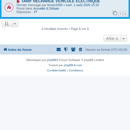
a
N
TARIF RECHARGE VEHICULE ELECTRIQUE
a
u
o
Dernier message par
bruno3166
«
sam. 1 août 2026 15:15
g
m
u
Posté dans
Actualité & Débats
e
e
v
Réponses :
77
1
2
s
e
s
a
a
u
g
m
e
e
4 résultats trouvés • Page
1
sur
1
s
s
Aller à
a
g
e
Index du forum
Heures au format
UTC+02:00
Développé par
phpBB
® Forum Software © phpBB Limited
Traduit par
phpBB-fr.com
Confidentialité
|
Conditions