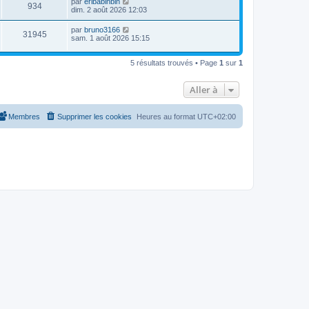
D
par
eribabinbin
a
V
934
i
e
e
dim. 2 août 2026 12:03
g
e
e
s
r
e
r
u
s
n
D
par
bruno3166
s
m
a
V
31945
i
e
sam. 1 août 2026 15:15
e
g
e
e
r
s
e
r
u
n
s
s
m
i
5 résultats trouvés • Page
1
sur
1
a
e
e
e
g
s
r
e
s
s
m
Aller à
a
e
g
s
e
s
Membres
Supprimer les cookies
Heures au format
UTC+02:00
a
g
e