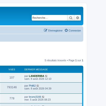
Rechercher
Recherche avancé
S’enregistrer
Connexion
5 résultats trouvés • Page
1
sur
1
VUES
DERNIER MESSAGE
D
par
LANDERIBA
V
107
e
sam. 8 août 2026 12:10
r
u
n
D
par
Phil62
V
793146
i
e
sam. 8 août 2026 04:39
e
e
r
r
u
n
s
m
D
par
bruno3166
i
V
778
e
e
e
mer. 5 août 2026 08:23
e
s
r
r
u
s
n
s
m