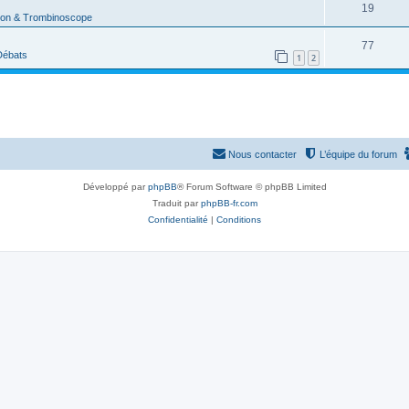
R
19
s
p
ion & Trombinoscope
n
é
e
o
R
77
s
p
 Débats
s
1
2
n
é
e
o
s
p
s
n
e
o
s
s
n
e
Nous contacter
L’équipe du forum
s
s
e
Développé par
phpBB
® Forum Software © phpBB Limited
Traduit par
phpBB-fr.com
s
Confidentialité
|
Conditions