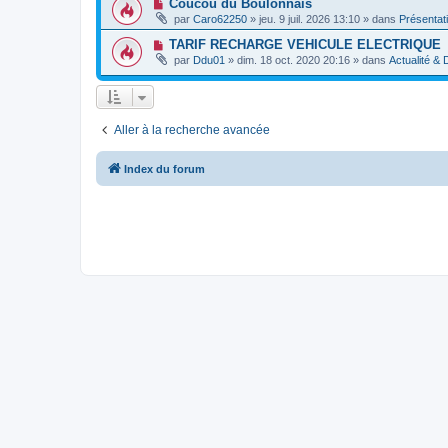
N
Coucou du Boulonnais
a
e
e
o
g
par
Caro62250
»
jeu. 9 juil. 2026 13:10
» dans
Présentat
a
s
u
e
u
s
v
N
TARIF RECHARGE VEHICULE ELECTRIQUE
m
a
e
o
e
g
par
Ddu01
»
dim. 18 oct. 2020 20:16
» dans
Actualité &
a
u
s
e
u
v
s
m
e
a
e
a
g
s
u
e
s
m
Aller à la recherche avancée
a
e
g
s
e
s
Index du forum
a
g
e