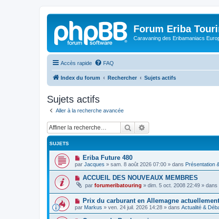
Forum Eriba Tour
Caravaning des Eribamaniacs Euro
Accès rapide
FAQ
Index du forum
Rechercher
Sujets actifs
Sujets actifs
Aller à la recherche avancée
Rechercher
Recherche avancée
SUJETS
N
Eriba Future 480
o
par
Jacques
»
sam. 8 août 2026 07:00
» dans
Présentation
u
v
N
ACCUEIL DES NOUVEAUX MEMBRES
e
o
par
forumeribatouring
»
dim. 5 oct. 2008 22:49
» dans
a
u
u
v
m
N
Prix ​​du carburant en Allemagne actuellemen
e
e
o
a
par
Markus
»
ven. 24 juil. 2026 14:28
» dans
Actualité & Déb
s
u
u
s
v
m