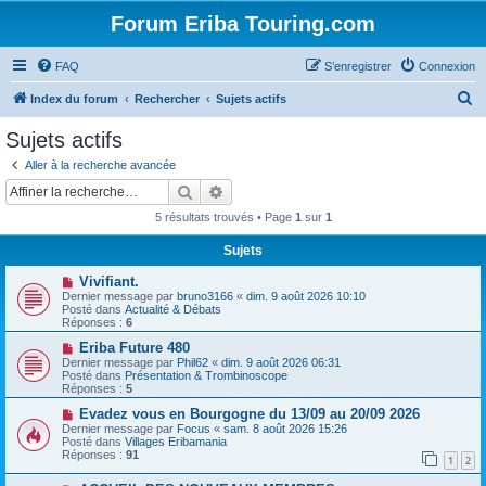
Forum Eriba Touring.com
FAQ
S’enregistrer
Connexion
R
Index du forum
Rechercher
Sujets actifs
e
Sujets actifs
c
Aller à la recherche avancée
h
Rechercher
Recherche avancée
e
5 résultats trouvés • Page
1
sur
1
r
Sujets
c
N
Vivifiant.
h
o
Dernier message par
bruno3166
«
dim. 9 août 2026 10:10
u
e
Posté dans
Actualité & Débats
v
Réponses :
6
e
r
a
N
Eriba Future 480
u
o
Dernier message par
Phil62
«
dim. 9 août 2026 06:31
m
u
Posté dans
Présentation & Trombinoscope
e
v
Réponses :
5
s
e
s
a
N
Evadez vous en Bourgogne du 13/09 au 20/09 2026
a
u
o
Dernier message par
Focus
«
sam. 8 août 2026 15:26
g
m
u
Posté dans
Villages Eribamania
e
e
v
Réponses :
91
1
2
s
e
s
a