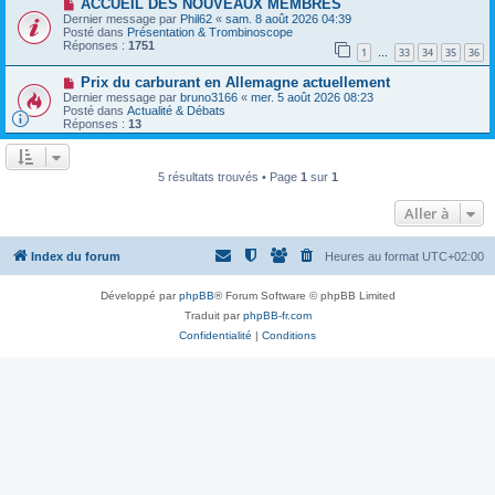
N
a
ACCUEIL DES NOUVEAUX MEMBRES
u
o
g
m
Dernier message par
Phil62
«
sam. 8 août 2026 04:39
u
e
e
Posté dans
Présentation & Trombinoscope
v
s
Réponses :
1751
1
33
34
35
36
e
…
s
a
a
N
Prix ​​du carburant en Allemagne actuellement
u
g
o
m
e
Dernier message par
bruno3166
«
mer. 5 août 2026 08:23
u
e
Posté dans
Actualité & Débats
v
s
Réponses :
13
e
s
a
a
u
g
m
e
5 résultats trouvés • Page
1
sur
1
e
s
Aller à
s
a
g
e
Index du forum
Heures au format
UTC+02:00
Développé par
phpBB
® Forum Software © phpBB Limited
Traduit par
phpBB-fr.com
Confidentialité
|
Conditions