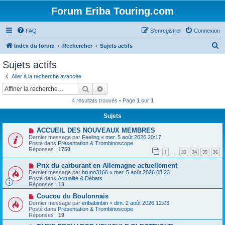
Forum Eriba Touring.com
FAQ
S’enregistrer
Connexion
R
Index du forum
Rechercher
Sujets actifs
e
Sujets actifs
c
Aller à la recherche avancée
h
Rechercher
Recherche avancée
e
4 résultats trouvés • Page
1
sur
1
r
Sujets
c
N
ACCUEIL DES NOUVEAUX MEMBRES
h
o
Dernier message par
Feeling
«
mer. 5 août 2026 20:17
u
e
Posté dans
Présentation & Trombinoscope
v
Réponses :
1750
1
33
34
35
36
e
…
r
a
N
Prix ​​du carburant en Allemagne actuellement
u
o
m
Dernier message par
bruno3166
«
mer. 5 août 2026 08:23
u
e
Posté dans
Actualité & Débats
v
s
Réponses :
13
e
s
a
N
a
Coucou du Boulonnais
u
o
g
Dernier message par
eribabinbin
«
dim. 2 août 2026 12:03
m
u
e
Posté dans
Présentation & Trombinoscope
e
v
Réponses :
19
s
e
s