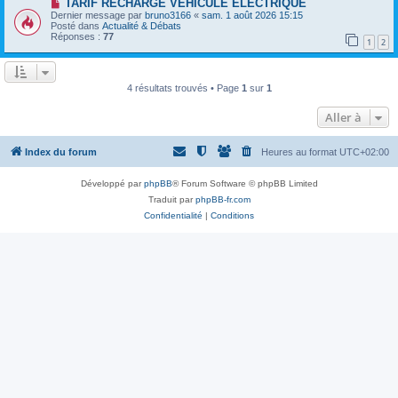
a
N
TARIF RECHARGE VEHICULE ELECTRIQUE
a
u
o
Dernier message par
bruno3166
«
sam. 1 août 2026 15:15
g
m
u
Posté dans
Actualité & Débats
e
e
v
Réponses :
77
1
2
s
e
s
a
a
u
g
m
e
e
4 résultats trouvés • Page
1
sur
1
s
s
Aller à
a
g
e
Index du forum
Heures au format
UTC+02:00
Développé par
phpBB
® Forum Software © phpBB Limited
Traduit par
phpBB-fr.com
Confidentialité
|
Conditions