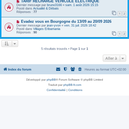
a
N
TARIF RECHARGE VEHICULE ELECTRIQUE
a
u
o
Dernier message par
bruno3166
«
sam. 1 août 2026 15:15
g
m
u
Posté dans
Actualité & Débats
e
e
v
Réponses :
77
1
2
s
e
s
a
N
a
Evadez vous en Bourgogne du 13/09 au 20/09 2026
u
o
g
m
Dernier message par
jean-yvon
«
ven. 31 juil. 2026 18:42
u
e
e
Posté dans
Villages Eribamania
v
s
Réponses :
90
1
2
e
s
a
a
u
g
m
e
e
5 résultats trouvés • Page
1
sur
1
s
s
Aller à
a
g
e
Index du forum
Heures au format
UTC+02:00
Développé par
phpBB
® Forum Software © phpBB Limited
Traduit par
phpBB-fr.com
Confidentialité
|
Conditions