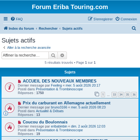
Forum Eriba Touring.com
FAQ
S’enregistrer
Connexion
R
Index du forum
Rechercher
Sujets actifs
e
Sujets actifs
c
Aller à la recherche avancée
h
Rechercher
Recherche avancée
e
5 résultats trouvés • Page
1
sur
1
r
Sujets
c
N
ACCUEIL DES NOUVEAUX MEMBRES
h
o
Dernier message par
Feeling
«
mer. 5 août 2026 20:17
u
e
Posté dans
Présentation & Trombinoscope
v
Réponses :
1750
1
33
34
35
36
e
…
r
a
N
Prix ​​du carburant en Allemagne actuellement
u
o
m
Dernier message par
bruno3166
«
mer. 5 août 2026 08:23
u
e
Posté dans
Actualité & Débats
v
s
Réponses :
13
e
s
a
N
a
Coucou du Boulonnais
u
o
g
Dernier message par
eribabinbin
«
dim. 2 août 2026 12:03
m
u
e
Posté dans
Présentation & Trombinoscope
e
v
Réponses :
19
s
e
s