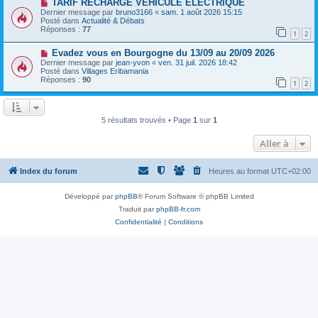
a
N
TARIF RECHARGE VEHICULE ELECTRIQUE
a
u
o
Dernier message par
bruno3166
«
sam. 1 août 2026 15:15
g
m
u
Posté dans
Actualité & Débats
e
e
v
Réponses :
77
1
2
s
e
s
a
N
a
Evadez vous en Bourgogne du 13/09 au 20/09 2026
u
o
g
m
Dernier message par
jean-yvon
«
ven. 31 juil. 2026 18:42
u
e
e
Posté dans
Villages Eribamania
v
s
Réponses :
90
1
2
e
s
a
a
u
g
m
e
e
5 résultats trouvés • Page
1
sur
1
s
s
Aller à
a
g
e
Index du forum
Heures au format
UTC+02:00
Développé par
phpBB
® Forum Software © phpBB Limited
Traduit par
phpBB-fr.com
Confidentialité
|
Conditions