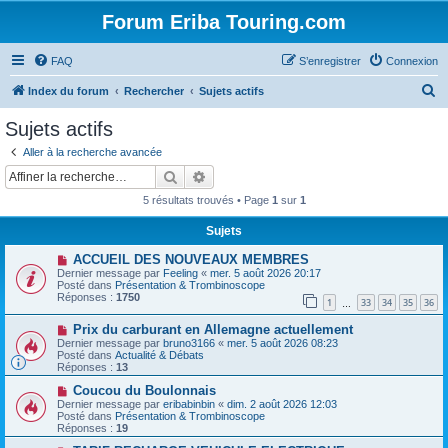
Forum Eriba Touring.com
FAQ
S’enregistrer
Connexion
R
Index du forum
Rechercher
Sujets actifs
e
Sujets actifs
c
Aller à la recherche avancée
h
Rechercher
Recherche avancée
e
5 résultats trouvés • Page
1
sur
1
r
Sujets
c
N
ACCUEIL DES NOUVEAUX MEMBRES
h
o
Dernier message par
Feeling
«
mer. 5 août 2026 20:17
u
e
Posté dans
Présentation & Trombinoscope
v
Réponses :
1750
1
33
34
35
36
e
…
r
a
N
Prix ​​du carburant en Allemagne actuellement
u
o
m
Dernier message par
bruno3166
«
mer. 5 août 2026 08:23
u
e
Posté dans
Actualité & Débats
v
s
Réponses :
13
e
s
a
N
a
Coucou du Boulonnais
u
o
g
Dernier message par
eribabinbin
«
dim. 2 août 2026 12:03
m
u
e
Posté dans
Présentation & Trombinoscope
e
v
Réponses :
19
s
e
s