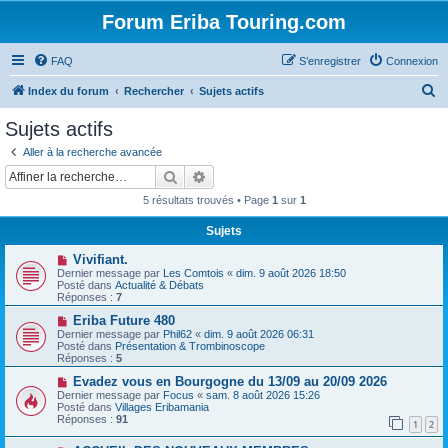
Forum Eriba Touring.com
FAQ
S’enregistrer
Connexion
R
Index du forum
Rechercher
Sujets actifs
e
Sujets actifs
c
Aller à la recherche avancée
h
Rechercher
Recherche avancée
e
5 résultats trouvés • Page
1
sur
1
r
Sujets
c
N
Vivifiant.
h
o
Dernier message par
Les Comtois
«
dim. 9 août 2026 18:50
u
e
Posté dans
Actualité & Débats
v
Réponses :
7
e
r
a
N
Eriba Future 480
u
o
Dernier message par
Phil62
«
dim. 9 août 2026 06:31
m
u
Posté dans
Présentation & Trombinoscope
e
v
Réponses :
5
s
e
s
a
N
Evadez vous en Bourgogne du 13/09 au 20/09 2026
a
u
o
Dernier message par
Focus
«
sam. 8 août 2026 15:26
g
m
u
Posté dans
Villages Eribamania
e
e
v
Réponses :
91
1
2
s
e
s
a