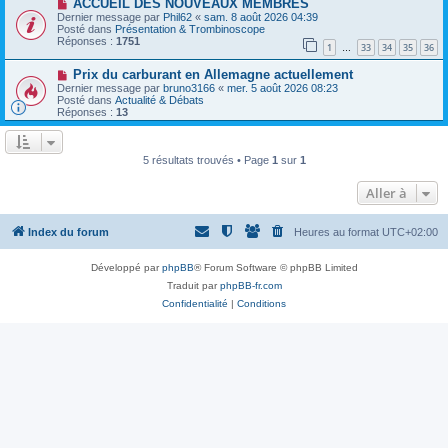
N
a
ACCUEIL DES NOUVEAUX MEMBRES
u
o
g
m
Dernier message par
Phil62
«
sam. 8 août 2026 04:39
u
e
e
Posté dans
Présentation & Trombinoscope
v
s
Réponses :
1751
1
33
34
35
36
e
…
s
a
a
N
Prix ​​du carburant en Allemagne actuellement
u
g
o
m
e
Dernier message par
bruno3166
«
mer. 5 août 2026 08:23
u
e
Posté dans
Actualité & Débats
v
s
Réponses :
13
e
s
a
a
u
g
m
e
5 résultats trouvés • Page
1
sur
1
e
s
Aller à
s
a
g
e
Index du forum
Heures au format
UTC+02:00
Développé par
phpBB
® Forum Software © phpBB Limited
Traduit par
phpBB-fr.com
Confidentialité
|
Conditions