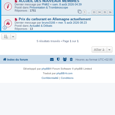
N
a
ACCUEIL DES NOUVEAUX MEMBRES
u
o
g
m
Dernier message par
Phil62
«
sam. 8 août 2026 04:39
u
e
e
Posté dans
Présentation & Trombinoscope
v
s
Réponses :
1751
1
33
34
35
36
e
…
s
a
a
N
Prix ​​du carburant en Allemagne actuellement
u
g
o
m
e
Dernier message par
bruno3166
«
mer. 5 août 2026 08:23
u
e
Posté dans
Actualité & Débats
v
s
Réponses :
13
e
s
a
a
u
g
m
e
5 résultats trouvés • Page
1
sur
1
e
s
Aller à
s
a
g
e
Index du forum
Heures au format
UTC+02:00
Développé par
phpBB
® Forum Software © phpBB Limited
Traduit par
phpBB-fr.com
Confidentialité
|
Conditions