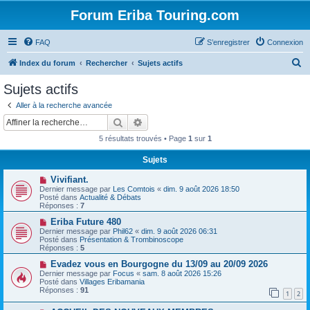
Forum Eriba Touring.com
FAQ
S’enregistrer
Connexion
R
Index du forum
Rechercher
Sujets actifs
e
Sujets actifs
c
Aller à la recherche avancée
h
Rechercher
Recherche avancée
e
5 résultats trouvés • Page
1
sur
1
r
Sujets
c
N
Vivifiant.
h
o
Dernier message par
Les Comtois
«
dim. 9 août 2026 18:50
u
e
Posté dans
Actualité & Débats
v
Réponses :
7
e
r
a
N
Eriba Future 480
u
o
Dernier message par
Phil62
«
dim. 9 août 2026 06:31
m
u
Posté dans
Présentation & Trombinoscope
e
v
Réponses :
5
s
e
s
a
N
Evadez vous en Bourgogne du 13/09 au 20/09 2026
a
u
o
Dernier message par
Focus
«
sam. 8 août 2026 15:26
g
m
u
Posté dans
Villages Eribamania
e
e
v
Réponses :
91
1
2
s
e
s
a