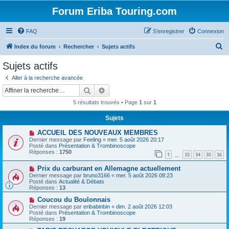
Forum Eriba Touring.com
FAQ
S’enregistrer
Connexion
R
Index du forum
Rechercher
Sujets actifs
e
Sujets actifs
c
Aller à la recherche avancée
h
Rechercher
Recherche avancée
e
5 résultats trouvés • Page
1
sur
1
r
Sujets
c
N
ACCUEIL DES NOUVEAUX MEMBRES
h
o
Dernier message par
Feeling
«
mer. 5 août 2026 20:17
u
e
Posté dans
Présentation & Trombinoscope
v
Réponses :
1750
1
33
34
35
36
e
…
r
a
N
Prix ​​du carburant en Allemagne actuellement
u
o
m
Dernier message par
bruno3166
«
mer. 5 août 2026 08:23
u
e
Posté dans
Actualité & Débats
v
s
Réponses :
13
e
s
a
N
a
Coucou du Boulonnais
u
o
g
Dernier message par
eribabinbin
«
dim. 2 août 2026 12:03
m
u
e
Posté dans
Présentation & Trombinoscope
e
v
Réponses :
19
s
e
s