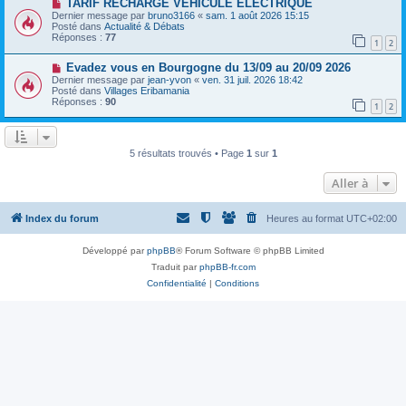
a
N
TARIF RECHARGE VEHICULE ELECTRIQUE
a
u
o
Dernier message par
bruno3166
«
sam. 1 août 2026 15:15
g
m
u
Posté dans
Actualité & Débats
e
e
v
Réponses :
77
1
2
s
e
s
a
N
a
Evadez vous en Bourgogne du 13/09 au 20/09 2026
u
o
g
m
Dernier message par
jean-yvon
«
ven. 31 juil. 2026 18:42
u
e
e
Posté dans
Villages Eribamania
v
s
Réponses :
90
1
2
e
s
a
a
u
g
m
e
e
5 résultats trouvés • Page
1
sur
1
s
s
Aller à
a
g
e
Index du forum
Heures au format
UTC+02:00
Développé par
phpBB
® Forum Software © phpBB Limited
Traduit par
phpBB-fr.com
Confidentialité
|
Conditions