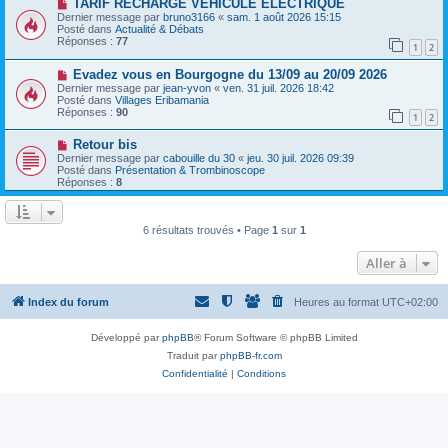
a
N
TARIF RECHARGE VEHICULE ELECTRIQUE
a
u
o
Dernier message par
bruno3166
«
sam. 1 août 2026 15:15
g
m
u
Posté dans
Actualité & Débats
e
e
v
Réponses :
77
1
2
s
e
s
a
N
a
Evadez vous en Bourgogne du 13/09 au 20/09 2026
u
o
g
m
Dernier message par
jean-yvon
«
ven. 31 juil. 2026 18:42
u
e
e
Posté dans
Villages Eribamania
v
s
Réponses :
90
1
2
e
s
a
a
N
Retour bis
u
g
o
m
e
Dernier message par
cabouille du 30
«
jeu. 30 juil. 2026 09:39
u
e
Posté dans
Présentation & Trombinoscope
v
s
Réponses :
8
e
s
a
a
u
g
m
e
6 résultats trouvés • Page
1
sur
1
e
s
Aller à
s
a
g
e
Index du forum
Heures au format
UTC+02:00
Développé par
phpBB
® Forum Software © phpBB Limited
Traduit par
phpBB-fr.com
Confidentialité
|
Conditions