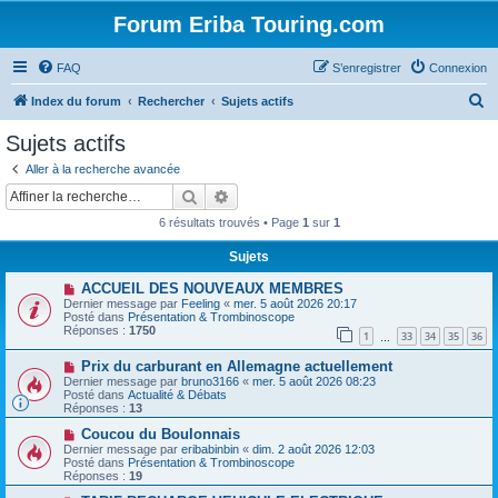
Forum Eriba Touring.com
FAQ
S’enregistrer
Connexion
R
Index du forum
Rechercher
Sujets actifs
e
Sujets actifs
c
Aller à la recherche avancée
h
Rechercher
Recherche avancée
e
6 résultats trouvés • Page
1
sur
1
r
Sujets
c
N
ACCUEIL DES NOUVEAUX MEMBRES
h
o
Dernier message par
Feeling
«
mer. 5 août 2026 20:17
u
e
Posté dans
Présentation & Trombinoscope
v
Réponses :
1750
1
33
34
35
36
e
…
r
a
N
Prix ​​du carburant en Allemagne actuellement
u
o
m
Dernier message par
bruno3166
«
mer. 5 août 2026 08:23
u
e
Posté dans
Actualité & Débats
v
s
Réponses :
13
e
s
a
N
a
Coucou du Boulonnais
u
o
g
Dernier message par
eribabinbin
«
dim. 2 août 2026 12:03
m
u
e
Posté dans
Présentation & Trombinoscope
e
v
Réponses :
19
s
e
s