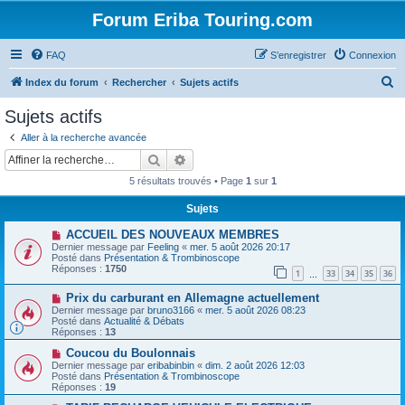
Forum Eriba Touring.com
FAQ
S’enregistrer
Connexion
R
Index du forum
Rechercher
Sujets actifs
e
Sujets actifs
c
Aller à la recherche avancée
h
Rechercher
Recherche avancée
e
5 résultats trouvés • Page
1
sur
1
r
Sujets
c
N
ACCUEIL DES NOUVEAUX MEMBRES
h
o
Dernier message par
Feeling
«
mer. 5 août 2026 20:17
u
e
Posté dans
Présentation & Trombinoscope
v
Réponses :
1750
1
33
34
35
36
e
…
r
a
N
Prix ​​du carburant en Allemagne actuellement
u
o
m
Dernier message par
bruno3166
«
mer. 5 août 2026 08:23
u
e
Posté dans
Actualité & Débats
v
s
Réponses :
13
e
s
a
N
a
Coucou du Boulonnais
u
o
g
Dernier message par
eribabinbin
«
dim. 2 août 2026 12:03
m
u
e
Posté dans
Présentation & Trombinoscope
e
v
Réponses :
19
s
e
s