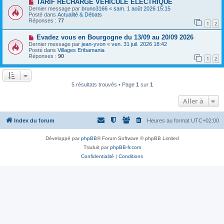
a
N
TARIF RECHARGE VEHICULE ELECTRIQUE
a
u
o
Dernier message par
bruno3166
«
sam. 1 août 2026 15:15
g
m
u
Posté dans
Actualité & Débats
e
e
v
Réponses :
77
1
2
s
e
s
a
N
a
Evadez vous en Bourgogne du 13/09 au 20/09 2026
u
o
g
m
Dernier message par
jean-yvon
«
ven. 31 juil. 2026 18:42
u
e
e
Posté dans
Villages Eribamania
v
s
Réponses :
90
1
2
e
s
a
a
u
g
m
e
e
5 résultats trouvés • Page
1
sur
1
s
s
Aller à
a
g
e
Index du forum
Heures au format
UTC+02:00
Développé par
phpBB
® Forum Software © phpBB Limited
Traduit par
phpBB-fr.com
Confidentialité
|
Conditions