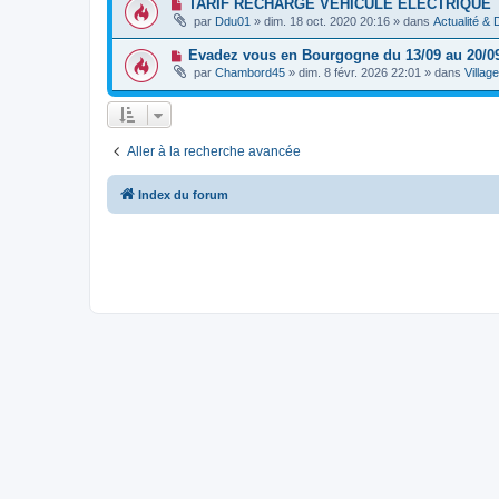
N
TARIF RECHARGE VEHICULE ELECTRIQUE
m
a
e
o
e
g
par
Ddu01
»
dim. 18 oct. 2020 20:16
» dans
Actualité &
a
u
s
e
u
v
s
m
N
Evadez vous en Bourgogne du 13/09 au 20/0
e
a
e
o
a
g
par
Chambord45
»
dim. 8 févr. 2026 22:01
» dans
Villag
s
u
u
e
s
v
m
a
e
e
g
a
s
e
u
s
m
a
Aller à la recherche avancée
e
g
s
e
s
Index du forum
a
g
e