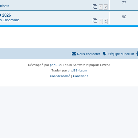
o
R
77
s
p
 Débats
1
2
n
é
e
o
9 2026
R
90
s
p
s
es Eribamania
1
2
n
é
e
o
s
p
s
n
e
o
s
s
n
e
Nous contacter
L’équipe du forum
s
s
e
Développé par
phpBB
® Forum Software © phpBB Limited
Traduit par
phpBB-fr.com
s
Confidentialité
|
Conditions