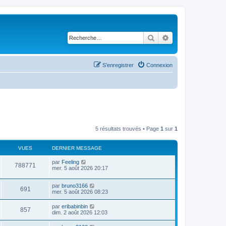
Rechercher
Recherche avancé
S’enregistrer
Connexion
5 résultats trouvés • Page
1
sur
1
VUES
DERNIER MESSAGE
D
par
Feeling
V
788771
e
mer. 5 août 2026 20:17
r
u
n
D
par
bruno3166
i
V
691
e
e
mer. 5 août 2026 08:23
e
r
r
u
n
s
m
D
par
eribabinbin
V
857
i
e
e
dim. 2 août 2026 12:03
e
e
s
r
r
u
s
n