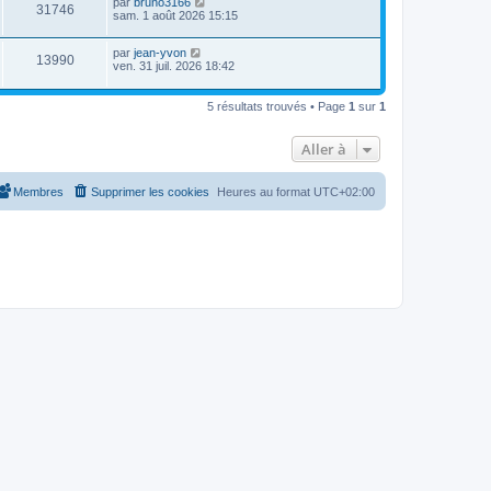
D
par
bruno3166
s
m
a
V
31746
i
e
sam. 1 août 2026 15:15
e
g
e
e
r
s
e
r
u
n
s
s
m
D
par
jean-yvon
i
a
V
13990
e
e
e
ven. 31 juil. 2026 18:42
e
g
s
r
r
e
u
s
n
s
m
a
i
e
5 résultats trouvés • Page
1
sur
1
g
e
e
s
e
r
s
s
m
a
Aller à
e
g
s
e
s
Membres
Supprimer les cookies
Heures au format
UTC+02:00
a
g
e