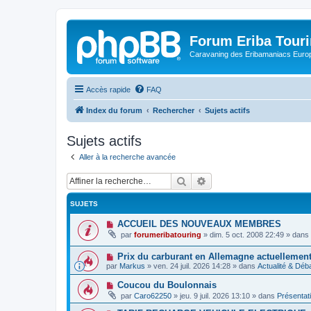
Forum Eriba Tour
Caravaning des Eribamaniacs Euro
Accès rapide
FAQ
Index du forum
Rechercher
Sujets actifs
Sujets actifs
Aller à la recherche avancée
Rechercher
Recherche avancée
SUJETS
N
ACCUEIL DES NOUVEAUX MEMBRES
o
par
forumeribatouring
»
dim. 5 oct. 2008 22:49
» dans
u
v
N
Prix ​​du carburant en Allemagne actuellemen
e
o
a
par
Markus
»
ven. 24 juil. 2026 14:28
» dans
Actualité & Déb
u
u
v
m
N
Coucou du Boulonnais
e
e
o
par
Caro62250
»
jeu. 9 juil. 2026 13:10
» dans
Présentat
a
s
u
u
s
v