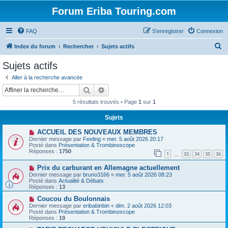
Forum Eriba Touring.com
FAQ
S’enregistrer
Connexion
R
Index du forum
Rechercher
Sujets actifs
e
Sujets actifs
c
Aller à la recherche avancée
h
Rechercher
Recherche avancée
e
5 résultats trouvés • Page
1
sur
1
r
Sujets
c
N
ACCUEIL DES NOUVEAUX MEMBRES
h
o
Dernier message par
Feeling
«
mer. 5 août 2026 20:17
u
e
Posté dans
Présentation & Trombinoscope
v
Réponses :
1750
1
33
34
35
36
e
…
r
a
N
Prix ​​du carburant en Allemagne actuellement
u
o
m
Dernier message par
bruno3166
«
mer. 5 août 2026 08:23
u
e
Posté dans
Actualité & Débats
v
s
Réponses :
13
e
s
a
N
a
Coucou du Boulonnais
u
o
g
Dernier message par
eribabinbin
«
dim. 2 août 2026 12:03
m
u
e
Posté dans
Présentation & Trombinoscope
e
v
Réponses :
19
s
e
s