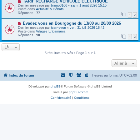
a
N
TARIF RECHARGE VEHICULE ELECTRIQUE
a
u
o
Dernier message par
bruno3166
«
sam. 1 août 2026 15:15
g
m
u
Posté dans
Actualité & Débats
e
e
v
Réponses :
77
1
2
s
e
s
a
N
a
Evadez vous en Bourgogne du 13/09 au 20/09 2026
u
o
g
m
Dernier message par
jean-yvon
«
ven. 31 juil. 2026 18:42
u
e
e
Posté dans
Villages Eribamania
v
s
Réponses :
90
1
2
e
s
a
a
u
g
m
e
e
5 résultats trouvés • Page
1
sur
1
s
s
Aller à
a
g
e
Index du forum
Heures au format
UTC+02:00
Développé par
phpBB
® Forum Software © phpBB Limited
Traduit par
phpBB-fr.com
Confidentialité
|
Conditions