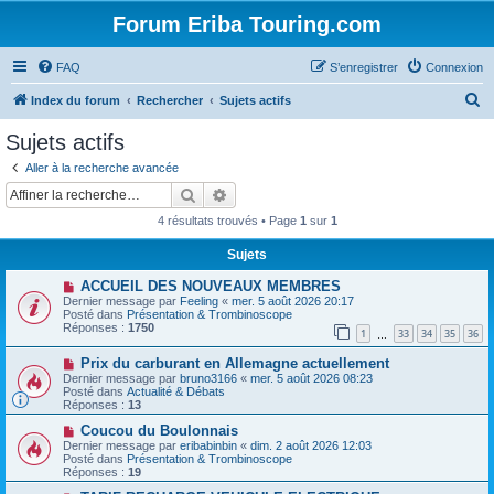
Forum Eriba Touring.com
FAQ
S’enregistrer
Connexion
R
Index du forum
Rechercher
Sujets actifs
e
Sujets actifs
c
Aller à la recherche avancée
h
Rechercher
Recherche avancée
e
4 résultats trouvés • Page
1
sur
1
r
Sujets
c
N
ACCUEIL DES NOUVEAUX MEMBRES
h
o
Dernier message par
Feeling
«
mer. 5 août 2026 20:17
u
e
Posté dans
Présentation & Trombinoscope
v
Réponses :
1750
1
33
34
35
36
e
…
r
a
N
Prix ​​du carburant en Allemagne actuellement
u
o
m
Dernier message par
bruno3166
«
mer. 5 août 2026 08:23
u
e
Posté dans
Actualité & Débats
v
s
Réponses :
13
e
s
a
N
a
Coucou du Boulonnais
u
o
g
Dernier message par
eribabinbin
«
dim. 2 août 2026 12:03
m
u
e
Posté dans
Présentation & Trombinoscope
e
v
Réponses :
19
s
e
s