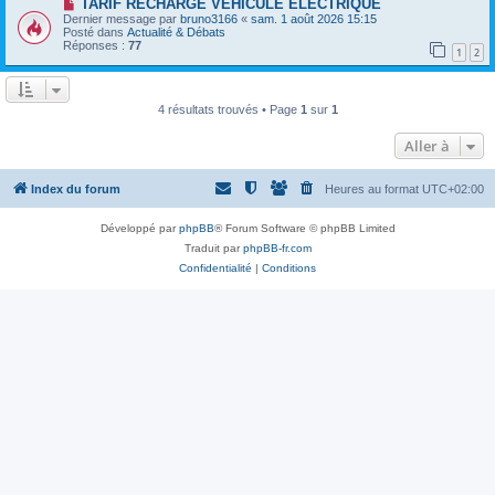
a
N
TARIF RECHARGE VEHICULE ELECTRIQUE
a
u
o
Dernier message par
bruno3166
«
sam. 1 août 2026 15:15
g
m
u
Posté dans
Actualité & Débats
e
e
v
Réponses :
77
1
2
s
e
s
a
a
u
g
m
e
e
4 résultats trouvés • Page
1
sur
1
s
s
Aller à
a
g
e
Index du forum
Heures au format
UTC+02:00
Développé par
phpBB
® Forum Software © phpBB Limited
Traduit par
phpBB-fr.com
Confidentialité
|
Conditions