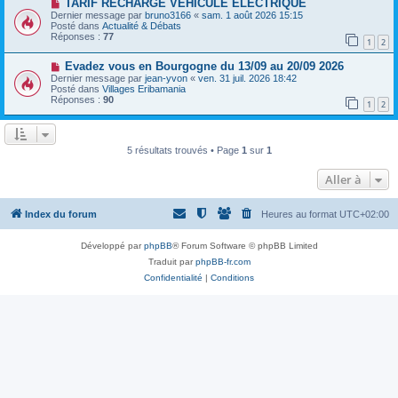
a
N
TARIF RECHARGE VEHICULE ELECTRIQUE
a
u
o
Dernier message par
bruno3166
«
sam. 1 août 2026 15:15
g
m
u
Posté dans
Actualité & Débats
e
e
v
Réponses :
77
1
2
s
e
s
a
N
a
Evadez vous en Bourgogne du 13/09 au 20/09 2026
u
o
g
m
Dernier message par
jean-yvon
«
ven. 31 juil. 2026 18:42
u
e
e
Posté dans
Villages Eribamania
v
s
Réponses :
90
1
2
e
s
a
a
u
g
m
e
e
5 résultats trouvés • Page
1
sur
1
s
s
Aller à
a
g
e
Index du forum
Heures au format
UTC+02:00
Développé par
phpBB
® Forum Software © phpBB Limited
Traduit par
phpBB-fr.com
Confidentialité
|
Conditions