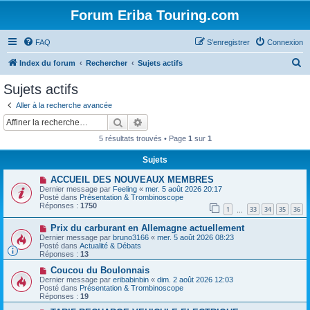
Forum Eriba Touring.com
FAQ
S’enregistrer
Connexion
R
Index du forum
Rechercher
Sujets actifs
e
Sujets actifs
c
Aller à la recherche avancée
h
Rechercher
Recherche avancée
e
5 résultats trouvés • Page
1
sur
1
r
Sujets
c
N
ACCUEIL DES NOUVEAUX MEMBRES
h
o
Dernier message par
Feeling
«
mer. 5 août 2026 20:17
u
e
Posté dans
Présentation & Trombinoscope
v
Réponses :
1750
1
33
34
35
36
e
…
r
a
N
Prix ​​du carburant en Allemagne actuellement
u
o
m
Dernier message par
bruno3166
«
mer. 5 août 2026 08:23
u
e
Posté dans
Actualité & Débats
v
s
Réponses :
13
e
s
a
N
a
Coucou du Boulonnais
u
o
g
Dernier message par
eribabinbin
«
dim. 2 août 2026 12:03
m
u
e
Posté dans
Présentation & Trombinoscope
e
v
Réponses :
19
s
e
s