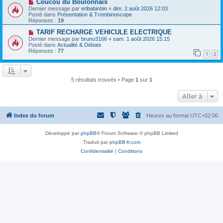
a
N
a
Coucou du Boulonnais
u
o
g
Dernier message par
eribabinbin
«
dim. 2 août 2026 12:03
m
u
e
Posté dans
Présentation & Trombinoscope
e
v
Réponses :
19
s
e
s
a
N
TARIF RECHARGE VEHICULE ELECTRIQUE
a
u
o
Dernier message par
bruno3166
«
sam. 1 août 2026 15:15
g
m
u
Posté dans
Actualité & Débats
e
e
v
Réponses :
77
1
2
s
e
s
a
a
u
g
m
e
e
5 résultats trouvés • Page
1
sur
1
s
s
Aller à
a
g
e
Index du forum
Heures au format
UTC+02:00
Développé par
phpBB
® Forum Software © phpBB Limited
Traduit par
phpBB-fr.com
Confidentialité
|
Conditions