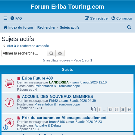
Forum Eriba Touring.com
FAQ
S’enregistrer
Connexion
R
Index du forum
Rechercher
Sujets actifs
e
Sujets actifs
c
Aller à la recherche avancée
h
Rechercher
Recherche avancée
e
5 résultats trouvés • Page
1
sur
1
r
Sujets
c
N
Eriba Future 480
h
o
Dernier message par
LANDERIBA
«
sam. 8 août 2026 12:10
u
e
Posté dans
Présentation & Trombinoscope
v
Réponses :
4
e
r
a
N
ACCUEIL DES NOUVEAUX MEMBRES
u
o
Dernier message par
Phil62
«
sam. 8 août 2026 04:39
m
u
Posté dans
Présentation & Trombinoscope
e
v
Réponses :
1751
1
33
34
35
36
s
e
…
s
a
N
a
Prix ​​du carburant en Allemagne actuellement
u
o
g
m
Dernier message par
bruno3166
«
mer. 5 août 2026 08:23
u
e
e
Posté dans
Actualité & Débats
v
s
Réponses :
13
e
s