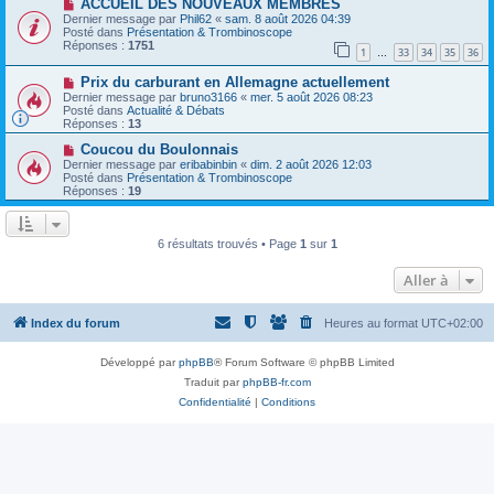
N
a
ACCUEIL DES NOUVEAUX MEMBRES
u
o
g
m
Dernier message par
Phil62
«
sam. 8 août 2026 04:39
u
e
e
Posté dans
Présentation & Trombinoscope
v
s
Réponses :
1751
1
33
34
35
36
e
…
s
a
a
N
Prix ​​du carburant en Allemagne actuellement
u
g
o
m
e
Dernier message par
bruno3166
«
mer. 5 août 2026 08:23
u
e
Posté dans
Actualité & Débats
v
s
Réponses :
13
e
s
a
N
a
Coucou du Boulonnais
u
o
g
Dernier message par
eribabinbin
«
dim. 2 août 2026 12:03
m
u
e
Posté dans
Présentation & Trombinoscope
e
v
Réponses :
19
s
e
s
a
a
u
g
m
6 résultats trouvés • Page
1
sur
1
e
e
s
Aller à
s
a
g
e
Index du forum
Heures au format
UTC+02:00
Développé par
phpBB
® Forum Software © phpBB Limited
Traduit par
phpBB-fr.com
Confidentialité
|
Conditions