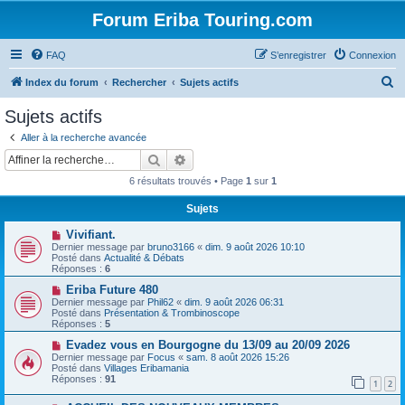
Forum Eriba Touring.com
FAQ
S’enregistrer
Connexion
R
Index du forum
Rechercher
Sujets actifs
e
Sujets actifs
c
Aller à la recherche avancée
h
Rechercher
Recherche avancée
e
6 résultats trouvés • Page
1
sur
1
r
Sujets
c
N
Vivifiant.
h
o
Dernier message par
bruno3166
«
dim. 9 août 2026 10:10
u
e
Posté dans
Actualité & Débats
v
Réponses :
6
e
r
a
N
Eriba Future 480
u
o
Dernier message par
Phil62
«
dim. 9 août 2026 06:31
m
u
Posté dans
Présentation & Trombinoscope
e
v
Réponses :
5
s
e
s
a
N
Evadez vous en Bourgogne du 13/09 au 20/09 2026
a
u
o
Dernier message par
Focus
«
sam. 8 août 2026 15:26
g
m
u
Posté dans
Villages Eribamania
e
e
v
Réponses :
91
1
2
s
e
s
a