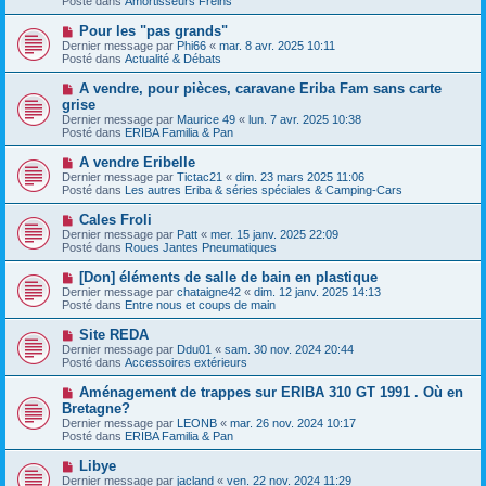
Posté dans
Amortisseurs Freins
e
s
a
a
N
Pour les "pas grands"
u
g
o
Dernier message par
m
Phi66
«
mar. 8 avr. 2025 10:11
e
u
Posté dans
e
Actualité & Débats
v
s
e
s
N
A vendre, pour pièces, caravane Eriba Fam sans carte
a
a
o
grise
u
g
u
Dernier message par
m
Maurice 49
«
lun. 7 avr. 2025 10:38
e
v
Posté dans
e
ERIBA Familia & Pan
e
s
a
s
N
A vendre Eribelle
u
a
o
Dernier message par
m
Tictac21
«
dim. 23 mars 2025 11:06
g
u
Posté dans
e
Les autres Eriba & séries spéciales & Camping-Cars
e
v
s
e
s
N
Cales Froli
a
a
o
Dernier message par
Patt
«
mer. 15 janv. 2025 22:09
u
g
u
Posté dans
Roues Jantes Pneumatiques
m
e
v
e
e
N
[Don] éléments de salle de bain en plastique
s
a
o
s
Dernier message par
chataigne42
«
dim. 12 janv. 2025 14:13
u
u
a
Posté dans
Entre nous et coups de main
m
v
g
e
e
e
N
Site REDA
s
a
o
s
Dernier message par
Ddu01
«
sam. 30 nov. 2024 20:44
u
u
a
Posté dans
Accessoires extérieurs
m
v
g
e
e
e
N
Aménagement de trappes sur ERIBA 310 GT 1991 . Où en
s
a
o
s
Bretagne?
u
u
a
Dernier message par
m
LEONB
«
mar. 26 nov. 2024 10:17
v
g
Posté dans
e
ERIBA Familia & Pan
e
e
s
a
s
N
Libye
u
a
o
Dernier message par
m
jacland
«
ven. 22 nov. 2024 11:29