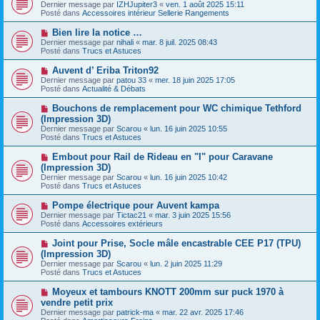
o
s
Dernier message par
IZHJupiter3
«
ven. 1 août 2025 15:11
u
u
a
Posté dans
Accessoires intérieur Sellerie Rangements
m
v
g
e
e
e
N
Bien lire la notice …
s
a
o
s
Dernier message par
nihali
«
mar. 8 juil. 2025 08:43
u
u
a
Posté dans
Trucs et Astuces
m
v
g
e
e
e
N
Auvent d’ Eriba Triton92
s
a
o
s
Dernier message par
patou 33
«
mer. 18 juin 2025 17:05
u
u
a
Posté dans
Actualité & Débats
m
v
g
e
e
e
N
Bouchons de remplacement pour WC chimique Tethford
s
a
o
s
(Impression 3D)
u
u
a
Dernier message par
m
Scarou
«
lun. 16 juin 2025 10:55
v
g
Posté dans
e
Trucs et Astuces
e
e
s
a
s
N
Embout pour Rail de Rideau en "I" pour Caravane
u
a
o
(Impression 3D)
m
g
u
e
Dernier message par
Scarou
«
lun. 16 juin 2025 10:42
e
v
s
Posté dans
Trucs et Astuces
e
s
a
a
N
Pompe électrique pour Auvent kampa
u
g
o
Dernier message par
m
Tictac21
«
mar. 3 juin 2025 15:56
e
u
Posté dans
e
Accessoires extérieurs
v
s
e
s
N
Joint pour Prise, Socle mâle encastrable CEE P17 (TPU)
a
a
o
(Impression 3D)
u
g
u
Dernier message par
m
Scarou
«
lun. 2 juin 2025 11:29
e
v
Posté dans
e
Trucs et Astuces
e
s
a
s
N
Moyeux et tambours KNOTT 200mm sur puck 1970 à
u
a
o
vendre petit prix
m
g
u
e
Dernier message par
patrick-ma
«
mar. 22 avr. 2025 17:46
e
v
s