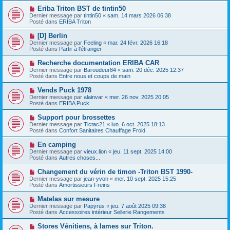
e
e
e
N
Eriba Triton BST de tintin50
s
a
o
s
Dernier message par
tintin50
«
sam. 14 mars 2026 06:38
u
u
a
Posté dans
ERIBA Triton
m
v
g
e
e
e
N
[D] Berlin
s
a
o
s
Dernier message par
Feeling
«
mar. 24 févr. 2026 16:18
u
u
a
Posté dans
Partir à l'étranger
m
v
g
e
e
e
N
Recherche documentation ERIBA CAR
s
a
o
s
Dernier message par
Baroudeur84
«
sam. 20 déc. 2025 12:37
u
u
a
Posté dans
Entre nous et coups de main
m
v
g
e
e
e
N
Vends Puck 1978
s
a
o
s
Dernier message par
alainvar
«
mer. 26 nov. 2025 20:05
u
u
a
Posté dans
ERIBA Puck
m
v
g
e
e
e
N
Support pour brossettes
s
a
o
s
Dernier message par
Tictac21
«
lun. 6 oct. 2025 18:13
u
u
a
Posté dans
Confort Sanitaires Chauffage Froid
m
v
g
e
e
e
N
En camping
s
a
o
s
Dernier message par
vieux.lion
«
jeu. 11 sept. 2025 14:00
u
u
a
Posté dans
Autres choses...
m
v
g
e
e
e
N
Changement du vérin de timon -Triton BST 1990-
s
a
o
s
Dernier message par
jean-yvon
«
mer. 10 sept. 2025 15:25
u
u
a
Posté dans
Amortisseurs Freins
m
v
g
e
e
e
N
Matelas sur mesure
s
a
o
s
Dernier message par
Papyrus
«
jeu. 7 août 2025 09:38
u
u
a
Posté dans
Accessoires intérieur Sellerie Rangements
m
v
g
e
e
e
N
Stores Vénitiens, à lames sur Triton.
s
a