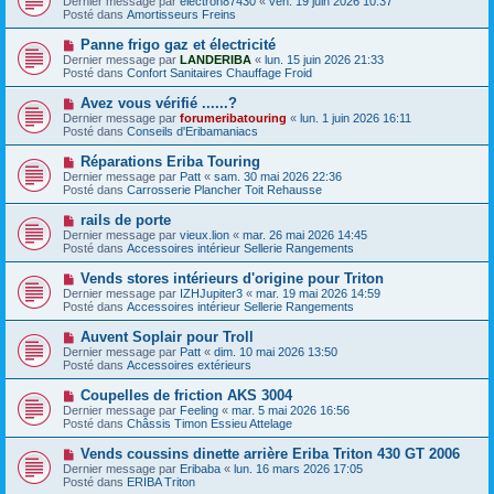
Dernier message par
electron87430
«
ven. 19 juin 2026 10:37
u
u
a
Posté dans
Amortisseurs Freins
m
v
g
e
e
e
N
Panne frigo gaz et électricité
s
a
o
s
Dernier message par
LANDERIBA
«
lun. 15 juin 2026 21:33
u
u
a
Posté dans
Confort Sanitaires Chauffage Froid
m
v
g
e
e
e
N
Avez vous vérifié ......?
s
a
o
s
Dernier message par
forumeribatouring
«
lun. 1 juin 2026 16:11
u
u
a
Posté dans
Conseils d'Eribamaniacs
m
v
g
e
e
e
N
Réparations Eriba Touring
s
a
o
s
Dernier message par
Patt
«
sam. 30 mai 2026 22:36
u
u
a
Posté dans
Carrosserie Plancher Toit Rehausse
m
v
g
e
e
e
N
rails de porte
s
a
o
s
Dernier message par
vieux.lion
«
mar. 26 mai 2026 14:45
u
u
a
Posté dans
Accessoires intérieur Sellerie Rangements
m
v
g
e
e
e
N
Vends stores intérieurs d'origine pour Triton
s
a
o
s
Dernier message par
IZHJupiter3
«
mar. 19 mai 2026 14:59
u
u
a
Posté dans
Accessoires intérieur Sellerie Rangements
m
v
g
e
e
e
N
Auvent Soplair pour Troll
s
a
o
s
Dernier message par
Patt
«
dim. 10 mai 2026 13:50
u
u
a
Posté dans
Accessoires extérieurs
m
v
g
e
e
e
N
Coupelles de friction AKS 3004
s
a
o
s
Dernier message par
Feeling
«
mar. 5 mai 2026 16:56
u
u
a
Posté dans
Châssis Timon Essieu Attelage
m
v
g
e
e
e
N
Vends coussins dinette arrière Eriba Triton 430 GT 2006
s
a
o
s
Dernier message par
Eribaba
«
lun. 16 mars 2026 17:05
u
u
a
Posté dans
ERIBA Triton
m
v
g