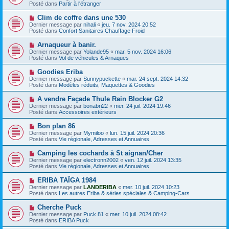
g
u
Posté dans
e
Partir à l'étranger
e
v
s
e
s
N
Clim de coffre dans une 530
a
a
o
Dernier message par
nihali
«
jeu. 7 nov. 2024 20:52
u
g
u
Posté dans
Confort Sanitaires Chauffage Froid
m
e
v
e
e
N
Arnaqueur à banir.
s
a
o
s
Dernier message par
Yolande95
«
mar. 5 nov. 2024 16:06
u
u
a
Posté dans
Vol de véhicules & Arnaques
m
v
g
e
e
e
N
Goodies Eriba
s
a
o
s
Dernier message par
Sunnypuckette
«
mar. 24 sept. 2024 14:32
u
u
a
Posté dans
Modèles réduits, Maquettes & Goodies
m
v
g
e
e
e
N
A vendre Façade Thule Rain Blocker G2
s
a
o
s
Dernier message par
bonabri22
«
mer. 24 juil. 2024 19:46
u
u
a
Posté dans
Accessoires extérieurs
m
v
g
e
e
e
N
Bon plan 86
s
a
o
s
Dernier message par
Mymiloo
«
lun. 15 juil. 2024 20:36
u
u
a
Posté dans
Vie régionale, Adresses et Annuaires
m
v
g
e
e
e
N
Camping les cochards à St aignan/Cher
s
a
o
s
Dernier message par
electronn2002
«
ven. 12 juil. 2024 13:35
u
u
a
Posté dans
Vie régionale, Adresses et Annuaires
m
v
g
e
e
e
N
ERIBA TAÏGA 1984
s
a
o
s
Dernier message par
LANDERIBA
«
mer. 10 juil. 2024 10:23
u
u
a
Posté dans
Les autres Eriba & séries spéciales & Camping-Cars
m
v
g
e
e
e
N
Cherche Puck
s
a
o
s
Dernier message par
Puck 81
«
mer. 10 juil. 2024 08:42
u
u
a
Posté dans
ERIBA Puck
m
v
g
e