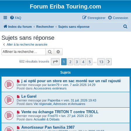
Forum Eriba Touring.com
FAQ
S’enregistrer
Connexion
R
Index du forum
Rechercher
Sujets sans réponse
e
Sujets sans réponse
c
Aller à la recherche avancée
h
Rechercher
Recherche avancée
e
Page
1
sur
13
1
2
3
4
5
13
Suivante
602 résultats trouvés
r
…
c
Sujets
h
N
j ai opté pour un store en sac monté sur un rail rajouté
e
o
Dernier message par
lucien79
«
ven. 7 août 2026 14:29
u
Posté dans
Accessoires extérieurs
r
v
e
N
Le Garel
a
o
Dernier message par
Paperiba
«
ven. 31 juil. 2026 19:43
u
u
Posté dans
Vie régionale, Adresses et Annuaires
m
v
e
e
N
Vente ou échange TRITON T contre TROLL
s
a
o
s
Dernier message par
Fred70
«
lun. 27 juil. 2026 21:20
u
u
a
Posté dans
Actualité & Débats
m
v
g
e
e
e
N
Amortisseur Pan familia 1987
s
a
o
s