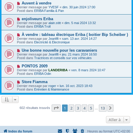
e
e
N
Auvent à vendre
s
a
o
s
Dernier message par
YVESF
«
dim. 30 juin 2024 17:00
u
u
a
Posté dans
ERIBA Familia & Pan
m
v
g
e
e
e
N
enjoliveurs Eriba
s
a
o
s
Dernier message par
alain.stitt
«
dim. 5 mai 2024 13:32
u
u
a
Posté dans
ERIBA Troll
m
v
g
e
e
e
N
À vendre : tableau électrique Eriba ( boitier Bip Scheiber )
s
a
o
s
Dernier message par
Jeanfifi
«
sam. 13 avr. 2024 14:27
u
u
a
Posté dans
Electricité & Electronique
m
v
g
e
e
e
N
Une bonne nouvelle pour les caravaniers
s
a
o
s
Dernier message par
Jeanfifi
«
jeu. 21 mars 2024 16:50
u
u
a
Posté dans
Tractrices et conseils sur vos véhicules
m
v
g
e
e
e
N
PONTOS 2009
s
a
o
s
Dernier message par
LANDERIBA
«
ven. 8 mars 2024 10:47
u
u
a
Posté dans
ERIBA Odin
m
v
g
e
e
e
N
Store Fiamma
s
a
o
s
Dernier message par
roger
«
lun. 16 oct. 2023 18:43
u
u
a
Posté dans
Entretien & Maintenance
m
v
g
e
e
e
s
a
s
u
a
m
Page
1
sur
13
1
2
3
4
5
13
Suivante
602 résultats trouvés
g
…
e
e
s
s
Aller à
a
g
e
Index du forum
Heures au format
UTC+02:00