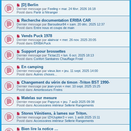
e
e
e
N
[D] Berlin
s
a
o
s
Dernier message par
Feeling
«
mar. 24 févr. 2026 16:18
u
u
a
Posté dans
Partir à l'étranger
m
v
g
e
e
e
N
Recherche documentation ERIBA CAR
s
a
o
s
Dernier message par
Baroudeur84
«
sam. 20 déc. 2025 12:37
u
u
a
Posté dans
Entre nous et coups de main
m
v
g
e
e
e
N
Vends Puck 1978
s
a
o
s
Dernier message par
alainvar
«
mer. 26 nov. 2025 20:05
u
u
a
Posté dans
ERIBA Puck
m
v
g
e
e
e
N
Support pour brossettes
s
a
o
s
Dernier message par
Tictac21
«
lun. 6 oct. 2025 18:13
u
u
a
Posté dans
Confort Sanitaires Chauffage Froid
m
v
g
e
e
e
N
En camping
s
a
o
s
Dernier message par
vieux.lion
«
jeu. 11 sept. 2025 14:00
u
u
a
Posté dans
Autres choses...
m
v
g
e
e
e
N
Changement du vérin de timon -Triton BST 1990-
s
a
o
s
Dernier message par
jean-yvon
«
mer. 10 sept. 2025 15:25
u
u
a
Posté dans
Amortisseurs Freins
m
v
g
e
e
e
N
Matelas sur mesure
s
a
o
s
Dernier message par
Papyrus
«
jeu. 7 août 2025 09:38
u
u
a
Posté dans
Accessoires intérieur Sellerie Rangements
m
v
g
e
e
e
N
Stores Vénitiens, à lames sur Triton.
s
a
o
s
Dernier message par
IZHJupiter3
«
ven. 1 août 2025 15:11
u
u
a
Posté dans
Accessoires intérieur Sellerie Rangements
m
v
g
e
e
e
N
Bien lire la notice …
s
a