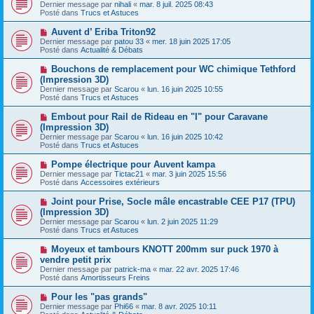
o
s
Dernier message par
nihali
«
mar. 8 juil. 2025 08:43
u
u
a
Posté dans
Trucs et Astuces
m
v
g
e
e
e
N
Auvent d’ Eriba Triton92
s
a
o
s
Dernier message par
patou 33
«
mer. 18 juin 2025 17:05
u
u
a
Posté dans
Actualité & Débats
m
v
g
e
e
e
N
Bouchons de remplacement pour WC chimique Tethford
s
a
o
s
(Impression 3D)
u
u
a
Dernier message par
m
Scarou
«
lun. 16 juin 2025 10:55
v
g
Posté dans
e
Trucs et Astuces
e
e
s
a
s
N
Embout pour Rail de Rideau en "I" pour Caravane
u
a
o
(Impression 3D)
m
g
u
e
Dernier message par
Scarou
«
lun. 16 juin 2025 10:42
e
v
s
Posté dans
Trucs et Astuces
e
s
a
a
N
Pompe électrique pour Auvent kampa
u
g
o
Dernier message par
m
Tictac21
«
mar. 3 juin 2025 15:56
e
u
Posté dans
e
Accessoires extérieurs
v
s
e
s
N
Joint pour Prise, Socle mâle encastrable CEE P17 (TPU)
a
a
o
(Impression 3D)
u
g
u
Dernier message par
m
Scarou
«
lun. 2 juin 2025 11:29
e
v
Posté dans
e
Trucs et Astuces
e
s
a
s
N
Moyeux et tambours KNOTT 200mm sur puck 1970 à
u
a
o
vendre petit prix
m
g
u
e
Dernier message par
patrick-ma
«
mar. 22 avr. 2025 17:46
e
v
s
Posté dans
Amortisseurs Freins
e
s
a
a
N
Pour les "pas grands"
u
g
o
Dernier message par
m
Phi66
«
mar. 8 avr. 2025 10:11
e
u