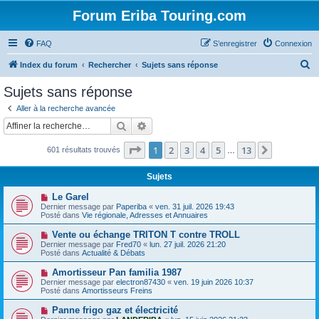
Forum Eriba Touring.com
FAQ
S’enregistrer
Connexion
R
Index du forum
Rechercher
Sujets sans réponse
e
Sujets sans réponse
c
Aller à la recherche avancée
h
Rechercher
Recherche avancée
e
Page
1
sur
13
1
2
3
4
5
13
Suivante
601 résultats trouvés
r
…
c
Sujets
h
N
Le Garel
e
o
Dernier message par
Paperiba
«
ven. 31 juil. 2026 19:43
u
Posté dans
Vie régionale, Adresses et Annuaires
r
v
e
N
Vente ou échange TRITON T contre TROLL
a
o
Dernier message par
Fred70
«
lun. 27 juil. 2026 21:20
u
u
Posté dans
Actualité & Débats
m
v
e
e
N
Amortisseur Pan familia 1987
s
a
o
s
Dernier message par
electron87430
«
ven. 19 juin 2026 10:37
u
u
a
Posté dans
Amortisseurs Freins
m
v
g
e
e
e
N
Panne frigo gaz et électricité
s
a
o
s