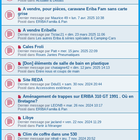
Posté dans
e
Actualité & Débats
v
s
e
s
N
A vendre, pour pièces, caravane Eriba Fam sans carte
a
a
o
grise
u
g
u
Dernier message par
m
Maurice 49
«
lun. 7 avr. 2025 10:38
e
v
Posté dans
e
ERIBA Familia & Pan
e
s
a
s
N
A vendre Eribelle
u
a
o
Dernier message par
m
Tictac21
«
dim. 23 mars 2025 11:06
g
u
Posté dans
e
Les autres Eriba & séries spéciales & Camping-Cars
e
v
s
e
s
N
Cales Froli
a
a
o
Dernier message par
Patt
«
mer. 15 janv. 2025 22:09
u
g
u
Posté dans
Roues Jantes Pneumatiques
m
e
v
e
e
N
[Don] éléments de salle de bain en plastique
s
a
o
s
Dernier message par
chataigne42
«
dim. 12 janv. 2025 14:13
u
u
a
Posté dans
Entre nous et coups de main
m
v
g
e
e
e
N
Site REDA
s
a
o
s
Dernier message par
Ddu01
«
sam. 30 nov. 2024 20:44
u
u
a
Posté dans
Accessoires extérieurs
m
v
g
e
e
e
N
Aménagement de trappes sur ERIBA 310 GT 1991 . Où en
s
a
o
s
Bretagne?
u
u
a
Dernier message par
m
LEONB
«
mar. 26 nov. 2024 10:17
v
g
Posté dans
e
ERIBA Familia & Pan
e
e
s
a
s
N
Libye
u
a
o
Dernier message par
m
jacland
«
ven. 22 nov. 2024 11:29
g
u
Posté dans
e
Partir à l'étranger
e
v
s
e
s
N
Clim de coffre dans une 530
a
a
o
Dernier message par
nihali
«
jeu. 7 nov. 2024 20:52
u