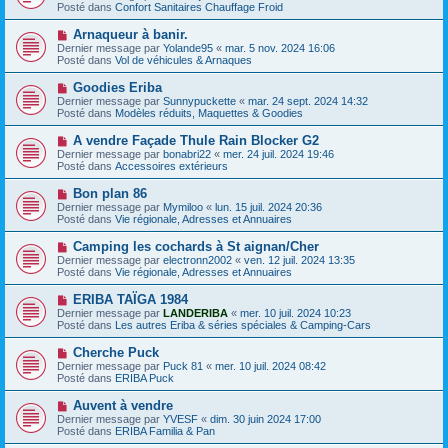
g
u
Posté dans
Confort Sanitaires Chauffage Froid
m
e
v
e
e
N
Arnaqueur à banir.
s
a
o
s
Dernier message par
Yolande95
«
mar. 5 nov. 2024 16:06
u
u
a
Posté dans
Vol de véhicules & Arnaques
m
v
g
e
e
e
N
Goodies Eriba
s
a
o
s
Dernier message par
Sunnypuckette
«
mar. 24 sept. 2024 14:32
u
u
a
Posté dans
Modèles réduits, Maquettes & Goodies
m
v
g
e
e
e
N
A vendre Façade Thule Rain Blocker G2
s
a
o
s
Dernier message par
bonabri22
«
mer. 24 juil. 2024 19:46
u
u
a
Posté dans
Accessoires extérieurs
m
v
g
e
e
e
N
Bon plan 86
s
a
o
s
Dernier message par
Mymiloo
«
lun. 15 juil. 2024 20:36
u
u
a
Posté dans
Vie régionale, Adresses et Annuaires
m
v
g
e
e
e
N
Camping les cochards à St aignan/Cher
s
a
o
s
Dernier message par
electronn2002
«
ven. 12 juil. 2024 13:35
u
u
a
Posté dans
Vie régionale, Adresses et Annuaires
m
v
g
e
e
e
N
ERIBA TAÏGA 1984
s
a
o
s
Dernier message par
LANDERIBA
«
mer. 10 juil. 2024 10:23
u
u
a
Posté dans
Les autres Eriba & séries spéciales & Camping-Cars
m
v
g
e
e
e
N
Cherche Puck
s
a
o
s
Dernier message par
Puck 81
«
mer. 10 juil. 2024 08:42
u
u
a
Posté dans
ERIBA Puck
m
v
g
e
e
e
N
Auvent à vendre
s
a
o
s
Dernier message par
YVESF
«
dim. 30 juin 2024 17:00
u
u
a
Posté dans
ERIBA Familia & Pan
m
v
g
e