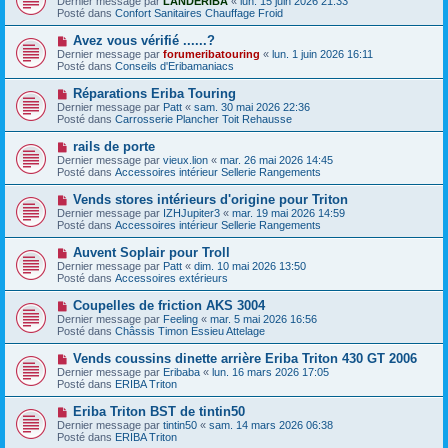
Dernier message par
LANDERIBA
«
lun. 15 juin 2026 21:33
u
u
a
Posté dans
Confort Sanitaires Chauffage Froid
m
v
g
e
e
e
N
Avez vous vérifié ......?
s
a
o
s
Dernier message par
forumeribatouring
«
lun. 1 juin 2026 16:11
u
u
a
Posté dans
Conseils d'Eribamaniacs
m
v
g
e
e
e
N
Réparations Eriba Touring
s
a
o
s
Dernier message par
Patt
«
sam. 30 mai 2026 22:36
u
u
a
Posté dans
Carrosserie Plancher Toit Rehausse
m
v
g
e
e
e
N
rails de porte
s
a
o
s
Dernier message par
vieux.lion
«
mar. 26 mai 2026 14:45
u
u
a
Posté dans
Accessoires intérieur Sellerie Rangements
m
v
g
e
e
e
N
Vends stores intérieurs d'origine pour Triton
s
a
o
s
Dernier message par
IZHJupiter3
«
mar. 19 mai 2026 14:59
u
u
a
Posté dans
Accessoires intérieur Sellerie Rangements
m
v
g
e
e
e
N
Auvent Soplair pour Troll
s
a
o
s
Dernier message par
Patt
«
dim. 10 mai 2026 13:50
u
u
a
Posté dans
Accessoires extérieurs
m
v
g
e
e
e
N
Coupelles de friction AKS 3004
s
a
o
s
Dernier message par
Feeling
«
mar. 5 mai 2026 16:56
u
u
a
Posté dans
Châssis Timon Essieu Attelage
m
v
g
e
e
e
N
Vends coussins dinette arrière Eriba Triton 430 GT 2006
s
a
o
s
Dernier message par
Eribaba
«
lun. 16 mars 2026 17:05
u
u
a
Posté dans
ERIBA Triton
m
v
g
e
e
e
N
Eriba Triton BST de tintin50
s
a
o
s
Dernier message par
tintin50
«
sam. 14 mars 2026 06:38
u
u
a
Posté dans
ERIBA Triton
m
v
g