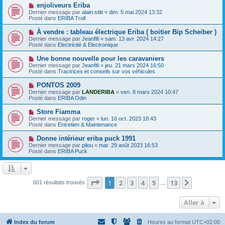
e
e
N
enjoliveurs Eriba
s
a
o
s
Dernier message par
alain.stitt
«
dim. 5 mai 2024 13:32
u
u
a
Posté dans
ERIBA Troll
m
v
g
e
e
e
N
À vendre : tableau électrique Eriba ( boitier Bip Scheiber )
s
a
o
s
Dernier message par
Jeanfifi
«
sam. 13 avr. 2024 14:27
u
u
a
Posté dans
Electricité & Electronique
m
v
g
e
e
e
N
Une bonne nouvelle pour les caravaniers
s
a
o
s
Dernier message par
Jeanfifi
«
jeu. 21 mars 2024 16:50
u
u
a
Posté dans
Tractrices et conseils sur vos véhicules
m
v
g
e
e
e
N
PONTOS 2009
s
a
o
s
Dernier message par
LANDERIBA
«
ven. 8 mars 2024 10:47
u
u
a
Posté dans
ERIBA Odin
m
v
g
e
e
e
N
Store Fiamma
s
a
o
s
Dernier message par
roger
«
lun. 16 oct. 2023 18:43
u
u
a
Posté dans
Entretien & Maintenance
m
v
g
e
e
e
N
Donne intérieur eriba puck 1991
s
a
o
s
Dernier message par
pilou
«
mar. 29 août 2023 16:53
u
u
a
Posté dans
ERIBA Puck
m
v
g
e
e
e
s
a
s
u
a
m
Page
1
sur
13
1
2
3
4
5
13
Suivante
601 résultats trouvés
g
…
e
e
s
s
Aller à
a
g
e
Index du forum
Heures au format
UTC+02:00