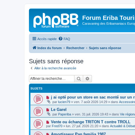
Forum Eriba Tour
Caravaning des Eribamaniacs Euro
Accès rapide
FAQ
Index du forum
Rechercher
Sujets sans réponse
Sujets sans réponse
Aller à la recherche avancée
Rechercher
Recherche avancée
SUJETS
N
j ai opté pour un store en sac monté sur un r
o
par
lucien79
»
ven. 7 août 2026 14:29
» dans
Accessoire
u
v
N
Le Garel
e
o
par
Paperiba
»
ven. 31 juil. 2026 19:43
» dans
Vie région
a
u
u
v
N
Vente ou échange TRITON T contre TROLL
m
e
o
e
par
Fred70
»
lun. 27 juil. 2026 21:20
» dans
Actualité & Déba
a
u
s
u
v
s
N
Amortisseur Pan familia 1987
m