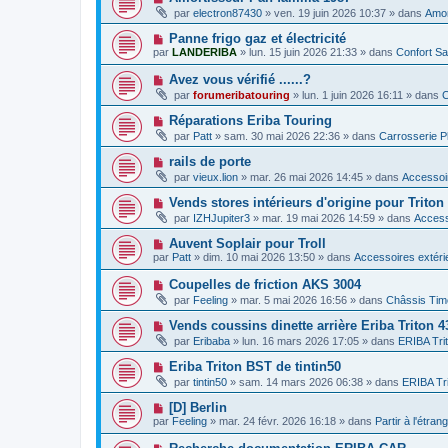
e
a
o
e
par
electron87430
»
ven. 19 juin 2026 10:37
» dans
Amor
a
g
u
s
u
e
v
s
N
Panne frigo gaz et électricité
m
e
a
o
e
par
LANDERIBA
»
lun. 15 juin 2026 21:33
» dans
Confort Sa
a
g
u
s
u
e
v
s
N
Avez vous vérifié ......?
m
e
a
o
e
par
forumeribatouring
»
lun. 1 juin 2026 16:11
» dans
C
a
g
u
s
u
e
v
s
N
Réparations Eriba Touring
m
e
a
o
e
par
Patt
»
sam. 30 mai 2026 22:36
» dans
Carrosserie P
a
g
u
s
u
e
v
s
N
rails de porte
m
e
a
o
e
par
vieux.lion
»
mar. 26 mai 2026 14:45
» dans
Accessoir
a
g
u
s
u
e
v
s
N
Vends stores intérieurs d'origine pour Triton
m
e
a
o
e
par
IZHJupiter3
»
mar. 19 mai 2026 14:59
» dans
Access
a
g
u
s
u
e
v
s
N
Auvent Soplair pour Troll
m
e
a
o
e
par
Patt
»
dim. 10 mai 2026 13:50
» dans
Accessoires extéri
a
g
u
s
u
e
v
s
N
Coupelles de friction AKS 3004
m
e
a
o
e
par
Feeling
»
mar. 5 mai 2026 16:56
» dans
Châssis Tim
a
g
u
s
u
e
v
s
N
Vends coussins dinette arrière Eriba Triton 
m
e
a
o
e
par
Eribaba
»
lun. 16 mars 2026 17:05
» dans
ERIBA Tri
a
g
u
s
u
e
v
s
N
Eriba Triton BST de tintin50
m
e
a
o
e
par
tintin50
»
sam. 14 mars 2026 06:38
» dans
ERIBA Tr
a
g
u
s
u
e
v
s
N
[D] Berlin
m
e
a
o
e
par
Feeling
»
mar. 24 févr. 2026 16:18
» dans
Partir à l'étran
a
g
u
s
u
e
v
s
N