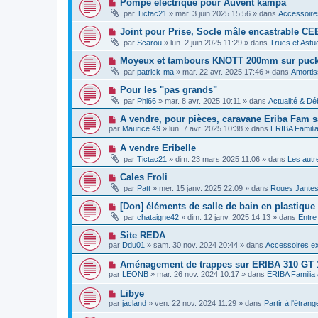
N
Pompe électrique pour Auvent kampa
m
e
a
o
e
par
Tictac21
»
mar. 3 juin 2025 15:56
» dans
Accessoire
a
g
u
s
u
e
v
s
N
Joint pour Prise, Socle mâle encastrable CE
m
e
a
o
e
par
Scarou
»
lun. 2 juin 2025 11:29
» dans
Trucs et Astu
a
g
u
s
u
e
v
s
N
Moyeux et tambours KNOTT 200mm sur puck 1
m
e
a
o
e
par
patrick-ma
»
mar. 22 avr. 2025 17:46
» dans
Amortis
a
g
u
s
u
e
v
s
N
Pour les "pas grands"
m
e
a
o
e
par
Phi66
»
mar. 8 avr. 2025 10:11
» dans
Actualité & Dé
a
g
u
s
u
e
v
s
N
A vendre, pour pièces, caravane Eriba Fam s
m
e
a
o
e
par
Maurice 49
»
lun. 7 avr. 2025 10:38
» dans
ERIBA Famili
a
g
u
s
u
e
v
s
N
A vendre Eribelle
m
e
a
o
e
par
Tictac21
»
dim. 23 mars 2025 11:06
» dans
Les autr
a
g
u
s
u
e
v
s
N
Cales Froli
m
e
a
o
e
par
Patt
»
mer. 15 janv. 2025 22:09
» dans
Roues Jante
a
g
u
s
u
e
v
s
N
[Don] éléments de salle de bain en plastique
m
e
a
o
e
par
chataigne42
»
dim. 12 janv. 2025 14:13
» dans
Entre
a
g
u
s
u
e
v
s
N
Site REDA
m
e
a
o
e
par
Ddu01
»
sam. 30 nov. 2024 20:44
» dans
Accessoires ex
a
g
u
s
u
e
v
s
N
Aménagement de trappes sur ERIBA 310 GT 1
m
e
a
o
e
par
LEONB
»
mar. 26 nov. 2024 10:17
» dans
ERIBA Familia
a
g
u
s
u
e
v
s
N
Libye
m
e
a
o
e
par
jacland
»
ven. 22 nov. 2024 11:29
» dans
Partir à l'étrang
a
g
u
s
u
e
v