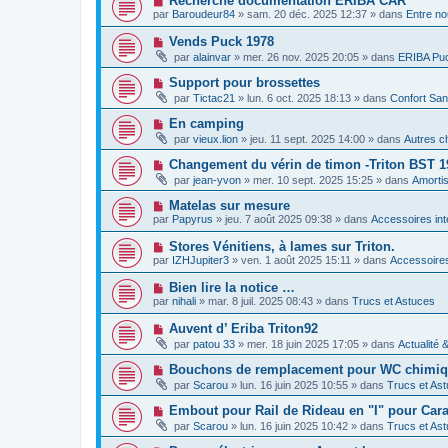
Recherche documentation ERIBA CAR
m
e
a
o
e
par
Baroudeur84
»
sam. 20 déc. 2025 12:37
» dans
Entre no
a
g
u
s
u
e
v
s
N
Vends Puck 1978
m
e
a
o
e
par
alainvar
»
mer. 26 nov. 2025 20:05
» dans
ERIBA Pu
a
g
u
s
u
e
v
s
N
Support pour brossettes
m
e
a
o
e
par
Tictac21
»
lun. 6 oct. 2025 18:13
» dans
Confort San
a
g
u
s
u
e
v
s
N
En camping
m
e
a
o
e
par
vieux.lion
»
jeu. 11 sept. 2025 14:00
» dans
Autres c
a
g
u
s
u
e
v
s
N
Changement du vérin de timon -Triton BST 1
m
e
a
o
e
par
jean-yvon
»
mer. 10 sept. 2025 15:25
» dans
Amorti
a
g
u
s
u
e
v
s
N
Matelas sur mesure
m
e
a
o
e
par
Papyrus
»
jeu. 7 août 2025 09:38
» dans
Accessoires int
a
g
u
s
u
e
v
s
N
Stores Vénitiens, à lames sur Triton.
m
e
a
o
e
par
IZHJupiter3
»
ven. 1 août 2025 15:11
» dans
Accessoires
a
g
u
s
u
e
v
s
N
Bien lire la notice …
m
e
a
o
e
par
nihali
»
mar. 8 juil. 2025 08:43
» dans
Trucs et Astuces
a
g
u
s
u
e
v
s
N
Auvent d’ Eriba Triton92
m
e
a
o
e
par
patou 33
»
mer. 18 juin 2025 17:05
» dans
Actualité 
a
g
u
s
u
e
v
s
N
Bouchons de remplacement pour WC chimiqu
m
e
a
o
e
par
Scarou
»
lun. 16 juin 2025 10:55
» dans
Trucs et As
a
g
u
s
u
e
v
s
N
Embout pour Rail de Rideau en "I" pour Car
m
e
a
o
e
par
Scarou
»
lun. 16 juin 2025 10:42
» dans
Trucs et As
a
g
u
s
u
e
v
s