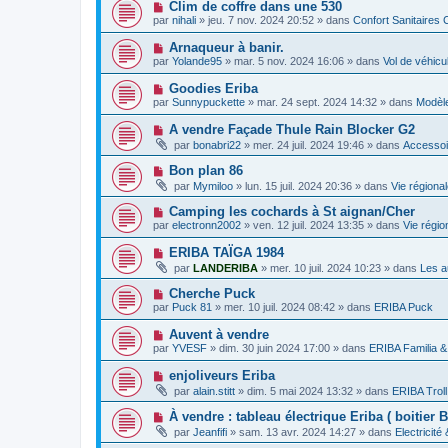
s
N
Clim de coffre dans une 530
m
e
a
o
e
par
nihali
»
jeu. 7 nov. 2024 20:52
» dans
Confort Sanitaires 
a
g
u
s
u
e
v
s
N
Arnaqueur à banir.
m
e
a
o
e
par
Yolande95
»
mar. 5 nov. 2024 16:06
» dans
Vol de véhic
a
g
u
s
u
e
v
s
N
Goodies Eriba
m
e
a
o
e
par
Sunnypuckette
»
mar. 24 sept. 2024 14:32
» dans
Modèle
a
g
u
s
u
e
v
s
N
A vendre Façade Thule Rain Blocker G2
m
e
a
o
e
par
bonabri22
»
mer. 24 juil. 2024 19:46
» dans
Accessoi
a
g
u
s
u
e
v
s
N
Bon plan 86
m
e
a
o
e
par
Mymiloo
»
lun. 15 juil. 2024 20:36
» dans
Vie régiona
a
g
u
s
u
e
v
s
N
Camping les cochards à St aignan/Cher
m
e
a
o
e
par
electronn2002
»
ven. 12 juil. 2024 13:35
» dans
Vie régio
a
g
u
s
u
e
v
s
N
ERIBA TAÏGA 1984
m
e
a
o
e
par
LANDERIBA
»
mer. 10 juil. 2024 10:23
» dans
Les a
a
g
u
s
u
e
v
s
N
Cherche Puck
m
e
a
o
e
par
Puck 81
»
mer. 10 juil. 2024 08:42
» dans
ERIBA Puck
a
g
u
s
u
e
v
s
N
Auvent à vendre
m
e
a
o
e
par
YVESF
»
dim. 30 juin 2024 17:00
» dans
ERIBA Familia &
a
g
u
s
u
e
v
s
N
enjoliveurs Eriba
m
e
a
o
e
par
alain.stitt
»
dim. 5 mai 2024 13:32
» dans
ERIBA Troll
a
g
u
s
u
e
v
s
N
À vendre : tableau électrique Eriba ( boitier 
m
e
a
o
e
par
Jeanfifi
»
sam. 13 avr. 2024 14:27
» dans
Electricité
a
g
u
s
u
e