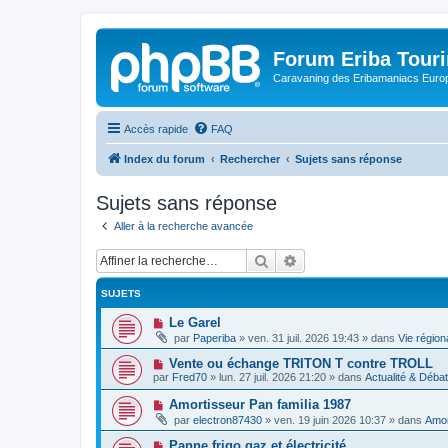
Forum Eriba Tour
Caravaning des Eribamaniacs Euro
Accès rapide
FAQ
Index du forum
Rechercher
Sujets sans réponse
Sujets sans réponse
Aller à la recherche avancée
Rechercher
Recherche avancée
SUJETS
N
Le Garel
o
par
Paperiba
»
ven. 31 juil. 2026 19:43
» dans
Vie région
u
v
N
Vente ou échange TRITON T contre TROLL
e
o
par
Fred70
»
lun. 27 juil. 2026 21:20
» dans
Actualité & Déba
a
u
u
v
N
Amortisseur Pan familia 1987
m
e
o
e
par
electron87430
»
ven. 19 juin 2026 10:37
» dans
Amor
a
u
s
u
v
s
N
Panne frigo gaz et électricité
m