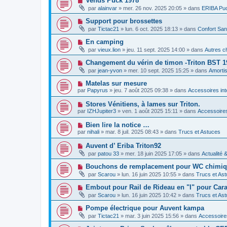
Vends Puck 1978
m
e
a
o
e
par
alainvar
»
mer. 26 nov. 2025 20:05
» dans
ERIBA Pu
a
g
u
s
u
e
v
s
N
Support pour brossettes
m
e
a
o
e
par
Tictac21
»
lun. 6 oct. 2025 18:13
» dans
Confort San
a
g
u
s
u
e
v
s
N
En camping
m
e
a
o
e
par
vieux.lion
»
jeu. 11 sept. 2025 14:00
» dans
Autres c
a
g
u
s
u
e
v
s
N
Changement du vérin de timon -Triton BST 1
m
e
a
o
e
par
jean-yvon
»
mer. 10 sept. 2025 15:25
» dans
Amorti
a
g
u
s
u
e
v
s
N
Matelas sur mesure
m
e
a
o
e
par
Papyrus
»
jeu. 7 août 2025 09:38
» dans
Accessoires int
a
g
u
s
u
e
v
s
N
Stores Vénitiens, à lames sur Triton.
m
e
a
o
e
par
IZHJupiter3
»
ven. 1 août 2025 15:11
» dans
Accessoires
a
g
u
s
u
e
v
s
N
Bien lire la notice …
m
e
a
o
e
par
nihali
»
mar. 8 juil. 2025 08:43
» dans
Trucs et Astuces
a
g
u
s
u
e
v
s
N
Auvent d’ Eriba Triton92
m
e
a
o
e
par
patou 33
»
mer. 18 juin 2025 17:05
» dans
Actualité 
a
g
u
s
u
e
v
s
N
Bouchons de remplacement pour WC chimiqu
m
e
a
o
e
par
Scarou
»
lun. 16 juin 2025 10:55
» dans
Trucs et As
a
g
u
s
u
e
v
s
N
Embout pour Rail de Rideau en "I" pour Car
m
e
a
o
e
par
Scarou
»
lun. 16 juin 2025 10:42
» dans
Trucs et As
a
g
u
s
u
e
v
s
N
Pompe électrique pour Auvent kampa
m
e
a
o
e
par
Tictac21
»
mar. 3 juin 2025 15:56
» dans
Accessoire
a
g
u
s
u
e
v
s