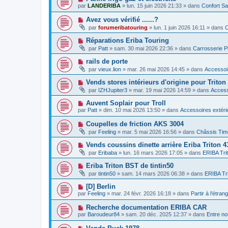
e
a
o
e
par
LANDERIBA
»
lun. 15 juin 2026 21:33
» dans
Confort Sa
a
g
u
s
u
e
v
s
N
Avez vous vérifié ......?
m
e
a
o
e
par
forumeribatouring
»
lun. 1 juin 2026 16:11
» dans
C
a
g
u
s
u
e
v
s
N
Réparations Eriba Touring
m
e
a
o
e
par
Patt
»
sam. 30 mai 2026 22:36
» dans
Carrosserie P
a
g
u
s
u
e
v
s
N
rails de porte
m
e
a
o
e
par
vieux.lion
»
mar. 26 mai 2026 14:45
» dans
Accessoir
a
g
u
s
u
e
v
s
N
Vends stores intérieurs d'origine pour Triton
m
e
a
o
e
par
IZHJupiter3
»
mar. 19 mai 2026 14:59
» dans
Access
a
g
u
s
u
e
v
s
N
Auvent Soplair pour Troll
m
e
a
o
e
par
Patt
»
dim. 10 mai 2026 13:50
» dans
Accessoires extéri
a
g
u
s
u
e
v
s
N
Coupelles de friction AKS 3004
m
e
a
o
e
par
Feeling
»
mar. 5 mai 2026 16:56
» dans
Châssis Tim
a
g
u
s
u
e
v
s
N
Vends coussins dinette arrière Eriba Triton 
m
e
a
o
e
par
Eribaba
»
lun. 16 mars 2026 17:05
» dans
ERIBA Tri
a
g
u
s
u
e
v
s
N
Eriba Triton BST de tintin50
m
e
a
o
e
par
tintin50
»
sam. 14 mars 2026 06:38
» dans
ERIBA Tr
a
g
u
s
u
e
v
s
N
[D] Berlin
m
e
a
o
e
par
Feeling
»
mar. 24 févr. 2026 16:18
» dans
Partir à l'étran
a
g
u
s
u
e
v
s
N
Recherche documentation ERIBA CAR
m
e
a
o
e
par
Baroudeur84
»
sam. 20 déc. 2025 12:37
» dans
Entre no
a
g
u
s
u
e
v
s
N