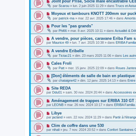
N
Joint pour Prise, Socle mâle encastrable CE
m
e
a
o
e
par
Scarou
»
lun. 2 juin 2025 11:29
» dans
Trucs et Astu
a
g
u
s
u
e
v
s
N
Moyeux et tambours KNOTT 200mm sur puck 1
m
e
a
o
e
par
patrick-ma
»
mar. 22 avr. 2025 17:46
» dans
Amortis
a
g
u
s
u
e
v
s
N
Pour les "pas grands"
m
e
a
o
e
par
Phi66
»
mar. 8 avr. 2025 10:11
» dans
Actualité & Dé
a
g
u
s
u
e
v
s
N
A vendre, pour pièces, caravane Eriba Fam s
m
e
a
o
e
par
Maurice 49
»
lun. 7 avr. 2025 10:38
» dans
ERIBA Famili
a
g
u
s
u
e
v
s
N
A vendre Eribelle
m
e
a
o
e
par
Tictac21
»
dim. 23 mars 2025 11:06
» dans
Les autr
a
g
u
s
u
e
v
s
N
Cales Froli
m
e
a
o
e
par
Patt
»
mer. 15 janv. 2025 22:09
» dans
Roues Jante
a
g
u
s
u
e
v
s
N
[Don] éléments de salle de bain en plastique
m
e
a
o
e
par
chataigne42
»
dim. 12 janv. 2025 14:13
» dans
Entre
a
g
u
s
u
e
v
s
N
Site REDA
m
e
a
o
e
par
Ddu01
»
sam. 30 nov. 2024 20:44
» dans
Accessoires ex
a
g
u
s
u
e
v
s
N
Aménagement de trappes sur ERIBA 310 GT 1
m
e
a
o
e
par
LEONB
»
mar. 26 nov. 2024 10:17
» dans
ERIBA Familia
a
g
u
s
u
e
v
s
N
Libye
m
e
a
o
e
par
jacland
»
ven. 22 nov. 2024 11:29
» dans
Partir à l'étrang
a
g
u
s
u
e
v
s
N
Clim de coffre dans une 530
m
e
a
o
e
par
nihali
»
jeu. 7 nov. 2024 20:52
» dans
Confort Sanitaires 
a
g
u
s
u
e
v