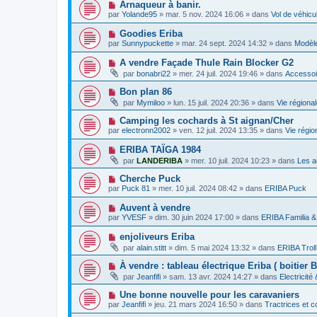
s
N
Arnaqueur à banir.
m
e
a
o
e
par
Yolande95
»
mar. 5 nov. 2024 16:06
» dans
Vol de véhic
a
g
u
s
u
e
v
s
N
Goodies Eriba
m
e
a
o
e
par
Sunnypuckette
»
mar. 24 sept. 2024 14:32
» dans
Modèle
a
g
u
s
u
e
v
s
N
A vendre Façade Thule Rain Blocker G2
m
e
a
o
e
par
bonabri22
»
mer. 24 juil. 2024 19:46
» dans
Accessoi
a
g
u
s
u
e
v
s
N
Bon plan 86
m
e
a
o
e
par
Mymiloo
»
lun. 15 juil. 2024 20:36
» dans
Vie régiona
a
g
u
s
u
e
v
s
N
Camping les cochards à St aignan/Cher
m
e
a
o
e
par
electronn2002
»
ven. 12 juil. 2024 13:35
» dans
Vie régio
a
g
u
s
u
e
v
s
N
ERIBA TAÏGA 1984
m
e
a
o
e
par
LANDERIBA
»
mer. 10 juil. 2024 10:23
» dans
Les a
a
g
u
s
u
e
v
s
N
Cherche Puck
m
e
a
o
e
par
Puck 81
»
mer. 10 juil. 2024 08:42
» dans
ERIBA Puck
a
g
u
s
u
e
v
s
N
Auvent à vendre
m
e
a
o
e
par
YVESF
»
dim. 30 juin 2024 17:00
» dans
ERIBA Familia &
a
g
u
s
u
e
v
s
N
enjoliveurs Eriba
m
e
a
o
e
par
alain.stitt
»
dim. 5 mai 2024 13:32
» dans
ERIBA Troll
a
g
u
s
u
e
v
s
N
À vendre : tableau électrique Eriba ( boitier 
m
e
a
o
e
par
Jeanfifi
»
sam. 13 avr. 2024 14:27
» dans
Electricité
a
g
u
s
u
e
v
s
N
Une bonne nouvelle pour les caravaniers
m
e
a
o
e
par
Jeanfifi
»
jeu. 21 mars 2024 16:50
» dans
Tractrices et c
a
g
u
s
u
e