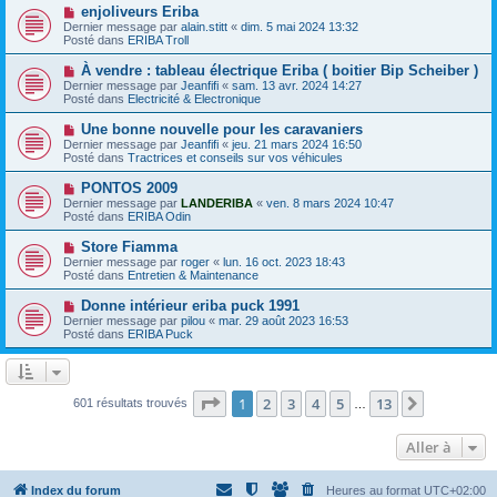
e
e
N
enjoliveurs Eriba
s
a
o
s
Dernier message par
alain.stitt
«
dim. 5 mai 2024 13:32
u
u
a
Posté dans
ERIBA Troll
m
v
g
e
e
e
N
À vendre : tableau électrique Eriba ( boitier Bip Scheiber )
s
a
o
s
Dernier message par
Jeanfifi
«
sam. 13 avr. 2024 14:27
u
u
a
Posté dans
Electricité & Electronique
m
v
g
e
e
e
N
Une bonne nouvelle pour les caravaniers
s
a
o
s
Dernier message par
Jeanfifi
«
jeu. 21 mars 2024 16:50
u
u
a
Posté dans
Tractrices et conseils sur vos véhicules
m
v
g
e
e
e
N
PONTOS 2009
s
a
o
s
Dernier message par
LANDERIBA
«
ven. 8 mars 2024 10:47
u
u
a
Posté dans
ERIBA Odin
m
v
g
e
e
e
N
Store Fiamma
s
a
o
s
Dernier message par
roger
«
lun. 16 oct. 2023 18:43
u
u
a
Posté dans
Entretien & Maintenance
m
v
g
e
e
e
N
Donne intérieur eriba puck 1991
s
a
o
s
Dernier message par
pilou
«
mar. 29 août 2023 16:53
u
u
a
Posté dans
ERIBA Puck
m
v
g
e
e
e
s
a
s
u
a
m
Page
1
sur
13
1
2
3
4
5
13
Suivante
601 résultats trouvés
g
…
e
e
s
s
Aller à
a
g
e
Index du forum
Heures au format
UTC+02:00