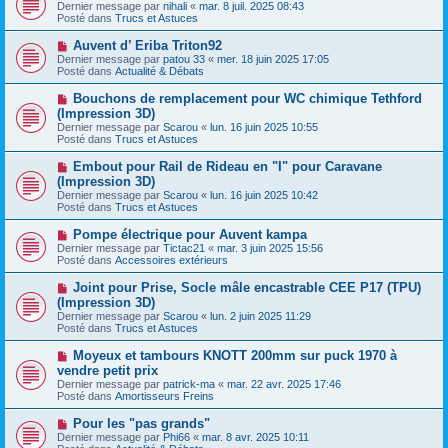
o
s
Dernier message par
nihali
«
mar. 8 juil. 2025 08:43
u
u
a
Posté dans
Trucs et Astuces
m
v
g
e
e
e
N
Auvent d’ Eriba Triton92
s
a
o
s
Dernier message par
patou 33
«
mer. 18 juin 2025 17:05
u
u
a
Posté dans
Actualité & Débats
m
v
g
e
e
e
N
Bouchons de remplacement pour WC chimique Tethford
s
a
o
s
(Impression 3D)
u
u
a
Dernier message par
m
Scarou
«
lun. 16 juin 2025 10:55
v
g
Posté dans
e
Trucs et Astuces
e
e
s
a
s
N
Embout pour Rail de Rideau en "I" pour Caravane
u
a
o
(Impression 3D)
m
g
u
e
Dernier message par
Scarou
«
lun. 16 juin 2025 10:42
e
v
s
Posté dans
Trucs et Astuces
e
s
a
a
N
Pompe électrique pour Auvent kampa
u
g
o
Dernier message par
m
Tictac21
«
mar. 3 juin 2025 15:56
e
u
Posté dans
e
Accessoires extérieurs
v
s
e
s
N
Joint pour Prise, Socle mâle encastrable CEE P17 (TPU)
a
a
o
(Impression 3D)
u
g
u
Dernier message par
m
Scarou
«
lun. 2 juin 2025 11:29
e
v
Posté dans
e
Trucs et Astuces
e
s
a
s
N
Moyeux et tambours KNOTT 200mm sur puck 1970 à
u
a
o
vendre petit prix
m
g
u
e
Dernier message par
patrick-ma
«
mar. 22 avr. 2025 17:46
e
v
s
Posté dans
Amortisseurs Freins
e
s
a
a
N
Pour les "pas grands"
u
g
o
Dernier message par
m
Phi66
«
mar. 8 avr. 2025 10:11
e
u