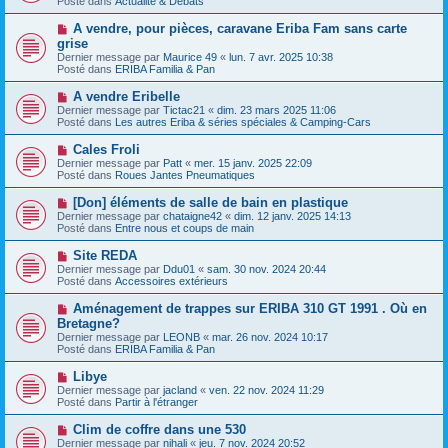
Posté dans
e
Actualité & Débats
v
s
e
s
N
A vendre, pour pièces, caravane Eriba Fam sans carte
a
a
o
grise
u
g
u
Dernier message par
m
Maurice 49
«
lun. 7 avr. 2025 10:38
e
v
Posté dans
e
ERIBA Familia & Pan
e
s
a
s
N
A vendre Eribelle
u
a
o
Dernier message par
m
Tictac21
«
dim. 23 mars 2025 11:06
g
u
Posté dans
e
Les autres Eriba & séries spéciales & Camping-Cars
e
v
s
e
s
N
Cales Froli
a
a
o
Dernier message par
Patt
«
mer. 15 janv. 2025 22:09
u
g
u
Posté dans
Roues Jantes Pneumatiques
m
e
v
e
e
N
[Don] éléments de salle de bain en plastique
s
a
o
s
Dernier message par
chataigne42
«
dim. 12 janv. 2025 14:13
u
u
a
Posté dans
Entre nous et coups de main
m
v
g
e
e
e
N
Site REDA
s
a
o
s
Dernier message par
Ddu01
«
sam. 30 nov. 2024 20:44
u
u
a
Posté dans
Accessoires extérieurs
m
v
g
e
e
e
N
Aménagement de trappes sur ERIBA 310 GT 1991 . Où en
s
a
o
s
Bretagne?
u
u
a
Dernier message par
m
LEONB
«
mar. 26 nov. 2024 10:17
v
g
Posté dans
e
ERIBA Familia & Pan
e
e
s
a
s
N
Libye
u
a
o
Dernier message par
m
jacland
«
ven. 22 nov. 2024 11:29
g
u
Posté dans
e
Partir à l'étranger
e
v
s
e
s
N
Clim de coffre dans une 530
a
a
o
Dernier message par
nihali
«
jeu. 7 nov. 2024 20:52
u