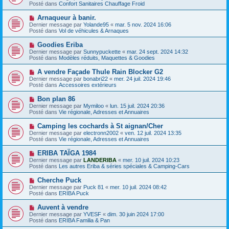
g
u
Posté dans
Confort Sanitaires Chauffage Froid
m
e
v
e
e
N
Arnaqueur à banir.
s
a
o
s
Dernier message par
Yolande95
«
mar. 5 nov. 2024 16:06
u
u
a
Posté dans
Vol de véhicules & Arnaques
m
v
g
e
e
e
N
Goodies Eriba
s
a
o
s
Dernier message par
Sunnypuckette
«
mar. 24 sept. 2024 14:32
u
u
a
Posté dans
Modèles réduits, Maquettes & Goodies
m
v
g
e
e
e
N
A vendre Façade Thule Rain Blocker G2
s
a
o
s
Dernier message par
bonabri22
«
mer. 24 juil. 2024 19:46
u
u
a
Posté dans
Accessoires extérieurs
m
v
g
e
e
e
N
Bon plan 86
s
a
o
s
Dernier message par
Mymiloo
«
lun. 15 juil. 2024 20:36
u
u
a
Posté dans
Vie régionale, Adresses et Annuaires
m
v
g
e
e
e
N
Camping les cochards à St aignan/Cher
s
a
o
s
Dernier message par
electronn2002
«
ven. 12 juil. 2024 13:35
u
u
a
Posté dans
Vie régionale, Adresses et Annuaires
m
v
g
e
e
e
N
ERIBA TAÏGA 1984
s
a
o
s
Dernier message par
LANDERIBA
«
mer. 10 juil. 2024 10:23
u
u
a
Posté dans
Les autres Eriba & séries spéciales & Camping-Cars
m
v
g
e
e
e
N
Cherche Puck
s
a
o
s
Dernier message par
Puck 81
«
mer. 10 juil. 2024 08:42
u
u
a
Posté dans
ERIBA Puck
m
v
g
e
e
e
N
Auvent à vendre
s
a
o
s
Dernier message par
YVESF
«
dim. 30 juin 2024 17:00
u
u
a
Posté dans
ERIBA Familia & Pan
m
v
g
e