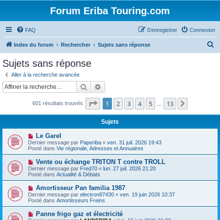
Forum Eriba Touring.com
FAQ
S’enregistrer
Connexion
R
Index du forum
Rechercher
Sujets sans réponse
e
Sujets sans réponse
c
Aller à la recherche avancée
h
Rechercher
Recherche avancée
e
Page
1
sur
13
1
2
3
4
5
13
Suivante
601 résultats trouvés
r
…
c
Sujets
h
N
Le Garel
e
o
Dernier message par
Paperiba
«
ven. 31 juil. 2026 19:43
u
Posté dans
Vie régionale, Adresses et Annuaires
r
v
e
N
Vente ou échange TRITON T contre TROLL
a
o
Dernier message par
Fred70
«
lun. 27 juil. 2026 21:20
u
u
Posté dans
Actualité & Débats
m
v
e
e
N
Amortisseur Pan familia 1987
s
a
o
s
Dernier message par
electron87430
«
ven. 19 juin 2026 10:37
u
u
a
Posté dans
Amortisseurs Freins
m
v
g
e
e
e
N
Panne frigo gaz et électricité
s
a
o
s