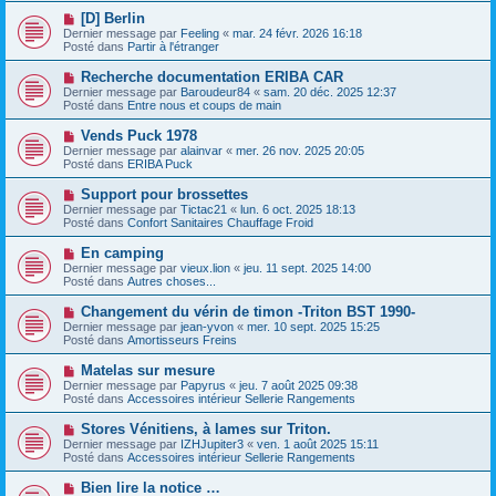
e
e
e
N
[D] Berlin
s
a
o
s
Dernier message par
Feeling
«
mar. 24 févr. 2026 16:18
u
u
a
Posté dans
Partir à l'étranger
m
v
g
e
e
e
N
Recherche documentation ERIBA CAR
s
a
o
s
Dernier message par
Baroudeur84
«
sam. 20 déc. 2025 12:37
u
u
a
Posté dans
Entre nous et coups de main
m
v
g
e
e
e
N
Vends Puck 1978
s
a
o
s
Dernier message par
alainvar
«
mer. 26 nov. 2025 20:05
u
u
a
Posté dans
ERIBA Puck
m
v
g
e
e
e
N
Support pour brossettes
s
a
o
s
Dernier message par
Tictac21
«
lun. 6 oct. 2025 18:13
u
u
a
Posté dans
Confort Sanitaires Chauffage Froid
m
v
g
e
e
e
N
En camping
s
a
o
s
Dernier message par
vieux.lion
«
jeu. 11 sept. 2025 14:00
u
u
a
Posté dans
Autres choses...
m
v
g
e
e
e
N
Changement du vérin de timon -Triton BST 1990-
s
a
o
s
Dernier message par
jean-yvon
«
mer. 10 sept. 2025 15:25
u
u
a
Posté dans
Amortisseurs Freins
m
v
g
e
e
e
N
Matelas sur mesure
s
a
o
s
Dernier message par
Papyrus
«
jeu. 7 août 2025 09:38
u
u
a
Posté dans
Accessoires intérieur Sellerie Rangements
m
v
g
e
e
e
N
Stores Vénitiens, à lames sur Triton.
s
a
o
s
Dernier message par
IZHJupiter3
«
ven. 1 août 2025 15:11
u
u
a
Posté dans
Accessoires intérieur Sellerie Rangements
m
v
g
e
e
e
N
Bien lire la notice …
s
a