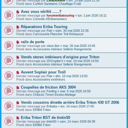
Dernier message par
LANDERIBA
«
lun. 15 juin 2026 21:33
u
u
a
Posté dans
Confort Sanitaires Chauffage Froid
m
v
g
e
e
e
N
Avez vous vérifié ......?
s
a
o
s
Dernier message par
forumeribatouring
«
lun. 1 juin 2026 16:11
u
u
a
Posté dans
Conseils d'Eribamaniacs
m
v
g
e
e
e
N
Réparations Eriba Touring
s
a
o
s
Dernier message par
Patt
«
sam. 30 mai 2026 22:36
u
u
a
Posté dans
Carrosserie Plancher Toit Rehausse
m
v
g
e
e
e
N
rails de porte
s
a
o
s
Dernier message par
vieux.lion
«
mar. 26 mai 2026 14:45
u
u
a
Posté dans
Accessoires intérieur Sellerie Rangements
m
v
g
e
e
e
N
Vends stores intérieurs d'origine pour Triton
s
a
o
s
Dernier message par
IZHJupiter3
«
mar. 19 mai 2026 14:59
u
u
a
Posté dans
Accessoires intérieur Sellerie Rangements
m
v
g
e
e
e
N
Auvent Soplair pour Troll
s
a
o
s
Dernier message par
Patt
«
dim. 10 mai 2026 13:50
u
u
a
Posté dans
Accessoires extérieurs
m
v
g
e
e
e
N
Coupelles de friction AKS 3004
s
a
o
s
Dernier message par
Feeling
«
mar. 5 mai 2026 16:56
u
u
a
Posté dans
Châssis Timon Essieu Attelage
m
v
g
e
e
e
N
Vends coussins dinette arrière Eriba Triton 430 GT 2006
s
a
o
s
Dernier message par
Eribaba
«
lun. 16 mars 2026 17:05
u
u
a
Posté dans
ERIBA Triton
m
v
g
e
e
e
N
Eriba Triton BST de tintin50
s
a
o
s
Dernier message par
tintin50
«
sam. 14 mars 2026 06:38
u
u
a
Posté dans
ERIBA Triton
m
v
g