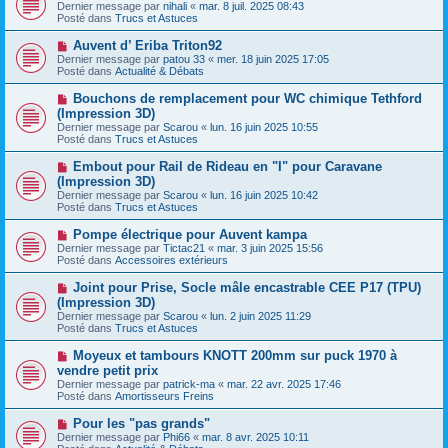
o
s
Dernier message par
nihali
«
mar. 8 juil. 2025 08:43
u
u
a
Posté dans
Trucs et Astuces
m
v
g
e
e
e
N
Auvent d’ Eriba Triton92
s
a
o
s
Dernier message par
patou 33
«
mer. 18 juin 2025 17:05
u
u
a
Posté dans
Actualité & Débats
m
v
g
e
e
e
N
Bouchons de remplacement pour WC chimique Tethford
s
a
o
s
(Impression 3D)
u
u
a
Dernier message par
m
Scarou
«
lun. 16 juin 2025 10:55
v
g
Posté dans
e
Trucs et Astuces
e
e
s
a
s
N
Embout pour Rail de Rideau en "I" pour Caravane
u
a
o
(Impression 3D)
m
g
u
e
Dernier message par
Scarou
«
lun. 16 juin 2025 10:42
e
v
s
Posté dans
Trucs et Astuces
e
s
a
a
N
Pompe électrique pour Auvent kampa
u
g
o
Dernier message par
m
Tictac21
«
mar. 3 juin 2025 15:56
e
u
Posté dans
e
Accessoires extérieurs
v
s
e
s
N
Joint pour Prise, Socle mâle encastrable CEE P17 (TPU)
a
a
o
(Impression 3D)
u
g
u
Dernier message par
m
Scarou
«
lun. 2 juin 2025 11:29
e
v
Posté dans
e
Trucs et Astuces
e
s
a
s
N
Moyeux et tambours KNOTT 200mm sur puck 1970 à
u
a
o
vendre petit prix
m
g
u
e
Dernier message par
patrick-ma
«
mar. 22 avr. 2025 17:46
e
v
s
Posté dans
Amortisseurs Freins
e
s
a
a
N
Pour les "pas grands"
u
g
o
Dernier message par
m
Phi66
«
mar. 8 avr. 2025 10:11
e
u