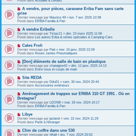
Posté dans
e
Actualité & Débats
v
s
e
s
N
A vendre, pour pièces, caravane Eriba Fam sans carte
a
a
o
grise
u
g
u
Dernier message par
m
Maurice 49
«
lun. 7 avr. 2025 10:38
e
v
Posté dans
e
ERIBA Familia & Pan
e
s
a
s
N
A vendre Eribelle
u
a
o
Dernier message par
m
Tictac21
«
dim. 23 mars 2025 11:06
g
u
Posté dans
e
Les autres Eriba & séries spéciales & Camping-Cars
e
v
s
e
s
N
Cales Froli
a
a
o
Dernier message par
Patt
«
mer. 15 janv. 2025 22:09
u
g
u
Posté dans
Roues Jantes Pneumatiques
m
e
v
e
e
N
[Don] éléments de salle de bain en plastique
s
a
o
s
Dernier message par
chataigne42
«
dim. 12 janv. 2025 14:13
u
u
a
Posté dans
Entre nous et coups de main
m
v
g
e
e
e
N
Site REDA
s
a
o
s
Dernier message par
Ddu01
«
sam. 30 nov. 2024 20:44
u
u
a
Posté dans
Accessoires extérieurs
m
v
g
e
e
e
N
Aménagement de trappes sur ERIBA 310 GT 1991 . Où en
s
a
o
s
Bretagne?
u
u
a
Dernier message par
m
LEONB
«
mar. 26 nov. 2024 10:17
v
g
Posté dans
e
ERIBA Familia & Pan
e
e
s
a
s
N
Libye
u
a
o
Dernier message par
m
jacland
«
ven. 22 nov. 2024 11:29
g
u
Posté dans
e
Partir à l'étranger
e
v
s
e
s
N
Clim de coffre dans une 530
a
a
o
Dernier message par
nihali
«
jeu. 7 nov. 2024 20:52
u