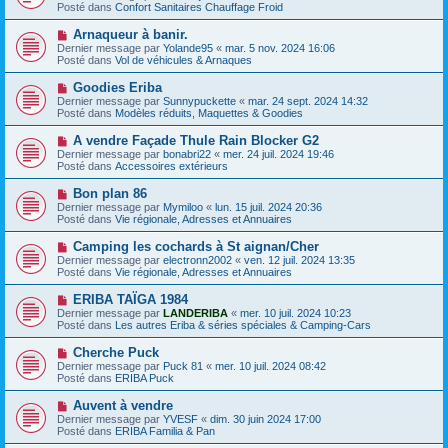
g
u
Posté dans
Confort Sanitaires Chauffage Froid
m
e
v
e
e
N
Arnaqueur à banir.
s
a
o
s
Dernier message par
Yolande95
«
mar. 5 nov. 2024 16:06
u
u
a
Posté dans
Vol de véhicules & Arnaques
m
v
g
e
e
e
N
Goodies Eriba
s
a
o
s
Dernier message par
Sunnypuckette
«
mar. 24 sept. 2024 14:32
u
u
a
Posté dans
Modèles réduits, Maquettes & Goodies
m
v
g
e
e
e
N
A vendre Façade Thule Rain Blocker G2
s
a
o
s
Dernier message par
bonabri22
«
mer. 24 juil. 2024 19:46
u
u
a
Posté dans
Accessoires extérieurs
m
v
g
e
e
e
N
Bon plan 86
s
a
o
s
Dernier message par
Mymiloo
«
lun. 15 juil. 2024 20:36
u
u
a
Posté dans
Vie régionale, Adresses et Annuaires
m
v
g
e
e
e
N
Camping les cochards à St aignan/Cher
s
a
o
s
Dernier message par
electronn2002
«
ven. 12 juil. 2024 13:35
u
u
a
Posté dans
Vie régionale, Adresses et Annuaires
m
v
g
e
e
e
N
ERIBA TAÏGA 1984
s
a
o
s
Dernier message par
LANDERIBA
«
mer. 10 juil. 2024 10:23
u
u
a
Posté dans
Les autres Eriba & séries spéciales & Camping-Cars
m
v
g
e
e
e
N
Cherche Puck
s
a
o
s
Dernier message par
Puck 81
«
mer. 10 juil. 2024 08:42
u
u
a
Posté dans
ERIBA Puck
m
v
g
e
e
e
N
Auvent à vendre
s
a
o
s
Dernier message par
YVESF
«
dim. 30 juin 2024 17:00
u
u
a
Posté dans
ERIBA Familia & Pan
m
v
g
e