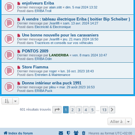
e
e
N
enjoliveurs Eriba
s
a
o
s
Dernier message par
alain.stitt
«
dim. 5 mai 2024 13:32
u
u
a
Posté dans
ERIBA Troll
m
v
g
e
e
e
N
À vendre : tableau électrique Eriba ( boitier Bip Scheiber )
s
a
o
s
Dernier message par
Jeanfifi
«
sam. 13 avr. 2024 14:27
u
u
a
Posté dans
Electricité & Electronique
m
v
g
e
e
e
N
Une bonne nouvelle pour les caravaniers
s
a
o
s
Dernier message par
Jeanfifi
«
jeu. 21 mars 2024 16:50
u
u
a
Posté dans
Tractrices et conseils sur vos véhicules
m
v
g
e
e
e
N
PONTOS 2009
s
a
o
s
Dernier message par
LANDERIBA
«
ven. 8 mars 2024 10:47
u
u
a
Posté dans
ERIBA Odin
m
v
g
e
e
e
N
Store Fiamma
s
a
o
s
Dernier message par
roger
«
lun. 16 oct. 2023 18:43
u
u
a
Posté dans
Entretien & Maintenance
m
v
g
e
e
e
N
Donne intérieur eriba puck 1991
s
a
o
s
Dernier message par
pilou
«
mar. 29 août 2023 16:53
u
u
a
Posté dans
ERIBA Puck
m
v
g
e
e
e
s
a
s
u
a
m
Page
1
sur
13
1
2
3
4
5
13
Suivante
601 résultats trouvés
g
…
e
e
s
s
Aller à
a
g
e
Index du forum
Heures au format
UTC+02:00