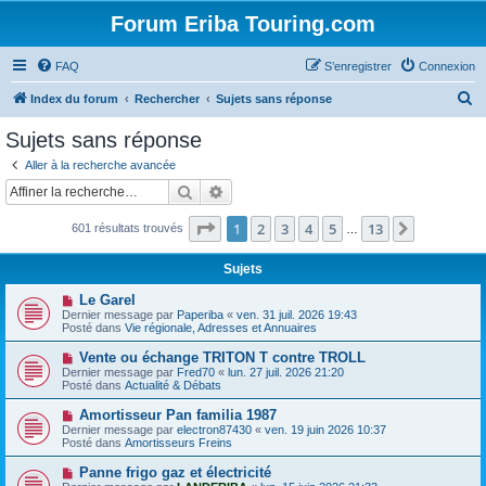
Forum Eriba Touring.com
FAQ
S’enregistrer
Connexion
R
Index du forum
Rechercher
Sujets sans réponse
e
Sujets sans réponse
c
Aller à la recherche avancée
h
Rechercher
Recherche avancée
e
Page
1
sur
13
1
2
3
4
5
13
Suivante
601 résultats trouvés
r
…
c
Sujets
h
N
Le Garel
e
o
Dernier message par
Paperiba
«
ven. 31 juil. 2026 19:43
u
Posté dans
Vie régionale, Adresses et Annuaires
r
v
e
N
Vente ou échange TRITON T contre TROLL
a
o
Dernier message par
Fred70
«
lun. 27 juil. 2026 21:20
u
u
Posté dans
Actualité & Débats
m
v
e
e
N
Amortisseur Pan familia 1987
s
a
o
s
Dernier message par
electron87430
«
ven. 19 juin 2026 10:37
u
u
a
Posté dans
Amortisseurs Freins
m
v
g
e
e
e
N
Panne frigo gaz et électricité
s
a
o
s