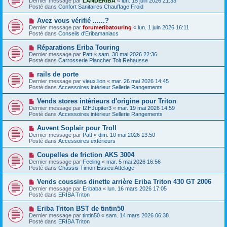
Dernier message par
LANDERIBA
«
lun. 15 juin 2026 21:33
u
u
a
Posté dans
Confort Sanitaires Chauffage Froid
m
v
g
e
e
e
N
Avez vous vérifié ......?
s
a
o
s
Dernier message par
forumeribatouring
«
lun. 1 juin 2026 16:11
u
u
a
Posté dans
Conseils d'Eribamaniacs
m
v
g
e
e
e
N
Réparations Eriba Touring
s
a
o
s
Dernier message par
Patt
«
sam. 30 mai 2026 22:36
u
u
a
Posté dans
Carrosserie Plancher Toit Rehausse
m
v
g
e
e
e
N
rails de porte
s
a
o
s
Dernier message par
vieux.lion
«
mar. 26 mai 2026 14:45
u
u
a
Posté dans
Accessoires intérieur Sellerie Rangements
m
v
g
e
e
e
N
Vends stores intérieurs d'origine pour Triton
s
a
o
s
Dernier message par
IZHJupiter3
«
mar. 19 mai 2026 14:59
u
u
a
Posté dans
Accessoires intérieur Sellerie Rangements
m
v
g
e
e
e
N
Auvent Soplair pour Troll
s
a
o
s
Dernier message par
Patt
«
dim. 10 mai 2026 13:50
u
u
a
Posté dans
Accessoires extérieurs
m
v
g
e
e
e
N
Coupelles de friction AKS 3004
s
a
o
s
Dernier message par
Feeling
«
mar. 5 mai 2026 16:56
u
u
a
Posté dans
Châssis Timon Essieu Attelage
m
v
g
e
e
e
N
Vends coussins dinette arrière Eriba Triton 430 GT 2006
s
a
o
s
Dernier message par
Eribaba
«
lun. 16 mars 2026 17:05
u
u
a
Posté dans
ERIBA Triton
m
v
g
e
e
e
N
Eriba Triton BST de tintin50
s
a
o
s
Dernier message par
tintin50
«
sam. 14 mars 2026 06:38
u
u
a
Posté dans
ERIBA Triton
m
v
g