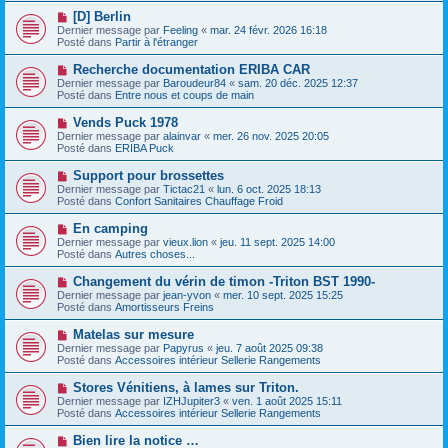
e
e
e
N
[D] Berlin
s
a
o
s
Dernier message par
Feeling
«
mar. 24 févr. 2026 16:18
u
u
a
Posté dans
Partir à l'étranger
m
v
g
e
e
e
N
Recherche documentation ERIBA CAR
s
a
o
s
Dernier message par
Baroudeur84
«
sam. 20 déc. 2025 12:37
u
u
a
Posté dans
Entre nous et coups de main
m
v
g
e
e
e
N
Vends Puck 1978
s
a
o
s
Dernier message par
alainvar
«
mer. 26 nov. 2025 20:05
u
u
a
Posté dans
ERIBA Puck
m
v
g
e
e
e
N
Support pour brossettes
s
a
o
s
Dernier message par
Tictac21
«
lun. 6 oct. 2025 18:13
u
u
a
Posté dans
Confort Sanitaires Chauffage Froid
m
v
g
e
e
e
N
En camping
s
a
o
s
Dernier message par
vieux.lion
«
jeu. 11 sept. 2025 14:00
u
u
a
Posté dans
Autres choses...
m
v
g
e
e
e
N
Changement du vérin de timon -Triton BST 1990-
s
a
o
s
Dernier message par
jean-yvon
«
mer. 10 sept. 2025 15:25
u
u
a
Posté dans
Amortisseurs Freins
m
v
g
e
e
e
N
Matelas sur mesure
s
a
o
s
Dernier message par
Papyrus
«
jeu. 7 août 2025 09:38
u
u
a
Posté dans
Accessoires intérieur Sellerie Rangements
m
v
g
e
e
e
N
Stores Vénitiens, à lames sur Triton.
s
a
o
s
Dernier message par
IZHJupiter3
«
ven. 1 août 2025 15:11
u
u
a
Posté dans
Accessoires intérieur Sellerie Rangements
m
v
g
e
e
e
N
Bien lire la notice …
s
a