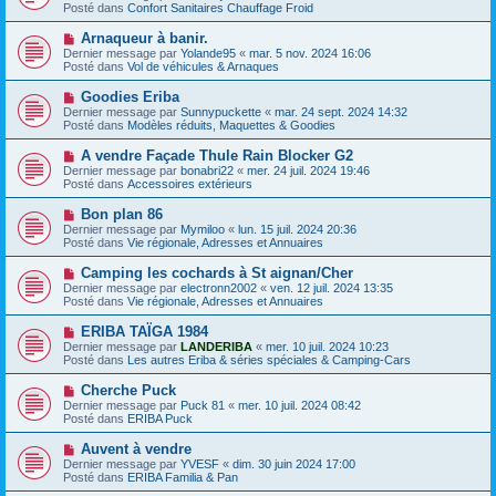
g
u
Posté dans
Confort Sanitaires Chauffage Froid
m
e
v
e
e
N
Arnaqueur à banir.
s
a
o
s
Dernier message par
Yolande95
«
mar. 5 nov. 2024 16:06
u
u
a
Posté dans
Vol de véhicules & Arnaques
m
v
g
e
e
e
N
Goodies Eriba
s
a
o
s
Dernier message par
Sunnypuckette
«
mar. 24 sept. 2024 14:32
u
u
a
Posté dans
Modèles réduits, Maquettes & Goodies
m
v
g
e
e
e
N
A vendre Façade Thule Rain Blocker G2
s
a
o
s
Dernier message par
bonabri22
«
mer. 24 juil. 2024 19:46
u
u
a
Posté dans
Accessoires extérieurs
m
v
g
e
e
e
N
Bon plan 86
s
a
o
s
Dernier message par
Mymiloo
«
lun. 15 juil. 2024 20:36
u
u
a
Posté dans
Vie régionale, Adresses et Annuaires
m
v
g
e
e
e
N
Camping les cochards à St aignan/Cher
s
a
o
s
Dernier message par
electronn2002
«
ven. 12 juil. 2024 13:35
u
u
a
Posté dans
Vie régionale, Adresses et Annuaires
m
v
g
e
e
e
N
ERIBA TAÏGA 1984
s
a
o
s
Dernier message par
LANDERIBA
«
mer. 10 juil. 2024 10:23
u
u
a
Posté dans
Les autres Eriba & séries spéciales & Camping-Cars
m
v
g
e
e
e
N
Cherche Puck
s
a
o
s
Dernier message par
Puck 81
«
mer. 10 juil. 2024 08:42
u
u
a
Posté dans
ERIBA Puck
m
v
g
e
e
e
N
Auvent à vendre
s
a
o
s
Dernier message par
YVESF
«
dim. 30 juin 2024 17:00
u
u
a
Posté dans
ERIBA Familia & Pan
m
v
g
e