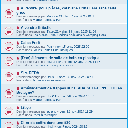
Posté dans
e
Actualité & Débats
v
s
e
s
N
A vendre, pour pièces, caravane Eriba Fam sans carte
a
a
o
grise
u
g
u
Dernier message par
m
Maurice 49
«
lun. 7 avr. 2025 10:38
e
v
Posté dans
e
ERIBA Familia & Pan
e
s
a
s
N
A vendre Eribelle
u
a
o
Dernier message par
m
Tictac21
«
dim. 23 mars 2025 11:06
g
u
Posté dans
e
Les autres Eriba & séries spéciales & Camping-Cars
e
v
s
e
s
N
Cales Froli
a
a
o
Dernier message par
Patt
«
mer. 15 janv. 2025 22:09
u
g
u
Posté dans
Roues Jantes Pneumatiques
m
e
v
e
e
N
[Don] éléments de salle de bain en plastique
s
a
o
s
Dernier message par
chataigne42
«
dim. 12 janv. 2025 14:13
u
u
a
Posté dans
Entre nous et coups de main
m
v
g
e
e
e
N
Site REDA
s
a
o
s
Dernier message par
Ddu01
«
sam. 30 nov. 2024 20:44
u
u
a
Posté dans
Accessoires extérieurs
m
v
g
e
e
e
N
Aménagement de trappes sur ERIBA 310 GT 1991 . Où en
s
a
o
s
Bretagne?
u
u
a
Dernier message par
m
LEONB
«
mar. 26 nov. 2024 10:17
v
g
Posté dans
e
ERIBA Familia & Pan
e
e
s
a
s
N
Libye
u
a
o
Dernier message par
m
jacland
«
ven. 22 nov. 2024 11:29
g
u
Posté dans
e
Partir à l'étranger
e
v
s
e
s
N
Clim de coffre dans une 530
a
a
o
Dernier message par
nihali
«
jeu. 7 nov. 2024 20:52
u