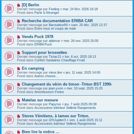
e
e
e
N
[D] Berlin
s
a
o
s
Dernier message par
Feeling
«
mar. 24 févr. 2026 16:18
u
u
a
Posté dans
Partir à l'étranger
m
v
g
e
e
e
N
Recherche documentation ERIBA CAR
s
a
o
s
Dernier message par
Baroudeur84
«
sam. 20 déc. 2025 12:37
u
u
a
Posté dans
Entre nous et coups de main
m
v
g
e
e
e
N
Vends Puck 1978
s
a
o
s
Dernier message par
alainvar
«
mer. 26 nov. 2025 20:05
u
u
a
Posté dans
ERIBA Puck
m
v
g
e
e
e
N
Support pour brossettes
s
a
o
s
Dernier message par
Tictac21
«
lun. 6 oct. 2025 18:13
u
u
a
Posté dans
Confort Sanitaires Chauffage Froid
m
v
g
e
e
e
N
En camping
s
a
o
s
Dernier message par
vieux.lion
«
jeu. 11 sept. 2025 14:00
u
u
a
Posté dans
Autres choses...
m
v
g
e
e
e
N
Changement du vérin de timon -Triton BST 1990-
s
a
o
s
Dernier message par
jean-yvon
«
mer. 10 sept. 2025 15:25
u
u
a
Posté dans
Amortisseurs Freins
m
v
g
e
e
e
N
Matelas sur mesure
s
a
o
s
Dernier message par
Papyrus
«
jeu. 7 août 2025 09:38
u
u
a
Posté dans
Accessoires intérieur Sellerie Rangements
m
v
g
e
e
e
N
Stores Vénitiens, à lames sur Triton.
s
a
o
s
Dernier message par
IZHJupiter3
«
ven. 1 août 2025 15:11
u
u
a
Posté dans
Accessoires intérieur Sellerie Rangements
m
v
g
e
e
e
N
Bien lire la notice …
s
a