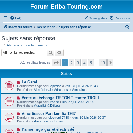
Forum Eriba Touring.com
FAQ
S’enregistrer
Connexion
R
Index du forum
Rechercher
Sujets sans réponse
e
Sujets sans réponse
c
Aller à la recherche avancée
h
Rechercher
Recherche avancée
e
Page
1
sur
13
1
2
3
4
5
13
Suivante
601 résultats trouvés
r
…
c
Sujets
h
N
Le Garel
e
o
Dernier message par
Paperiba
«
ven. 31 juil. 2026 19:43
u
Posté dans
Vie régionale, Adresses et Annuaires
r
v
e
N
Vente ou échange TRITON T contre TROLL
a
o
Dernier message par
Fred70
«
lun. 27 juil. 2026 21:20
u
u
Posté dans
Actualité & Débats
m
v
e
e
N
Amortisseur Pan familia 1987
s
a
o
s
Dernier message par
electron87430
«
ven. 19 juin 2026 10:37
u
u
a
Posté dans
Amortisseurs Freins
m
v
g
e
e
e
N
Panne frigo gaz et électricité
s
a
o
s