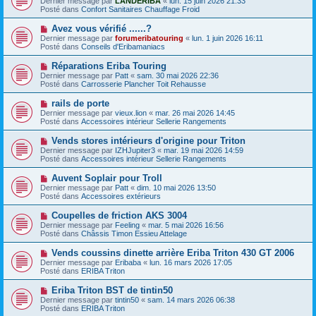
Dernier message par
LANDERIBA
«
lun. 15 juin 2026 21:33
u
u
a
Posté dans
Confort Sanitaires Chauffage Froid
m
v
g
e
e
e
N
Avez vous vérifié ......?
s
a
o
s
Dernier message par
forumeribatouring
«
lun. 1 juin 2026 16:11
u
u
a
Posté dans
Conseils d'Eribamaniacs
m
v
g
e
e
e
N
Réparations Eriba Touring
s
a
o
s
Dernier message par
Patt
«
sam. 30 mai 2026 22:36
u
u
a
Posté dans
Carrosserie Plancher Toit Rehausse
m
v
g
e
e
e
N
rails de porte
s
a
o
s
Dernier message par
vieux.lion
«
mar. 26 mai 2026 14:45
u
u
a
Posté dans
Accessoires intérieur Sellerie Rangements
m
v
g
e
e
e
N
Vends stores intérieurs d'origine pour Triton
s
a
o
s
Dernier message par
IZHJupiter3
«
mar. 19 mai 2026 14:59
u
u
a
Posté dans
Accessoires intérieur Sellerie Rangements
m
v
g
e
e
e
N
Auvent Soplair pour Troll
s
a
o
s
Dernier message par
Patt
«
dim. 10 mai 2026 13:50
u
u
a
Posté dans
Accessoires extérieurs
m
v
g
e
e
e
N
Coupelles de friction AKS 3004
s
a
o
s
Dernier message par
Feeling
«
mar. 5 mai 2026 16:56
u
u
a
Posté dans
Châssis Timon Essieu Attelage
m
v
g
e
e
e
N
Vends coussins dinette arrière Eriba Triton 430 GT 2006
s
a
o
s
Dernier message par
Eribaba
«
lun. 16 mars 2026 17:05
u
u
a
Posté dans
ERIBA Triton
m
v
g
e
e
e
N
Eriba Triton BST de tintin50
s
a
o
s
Dernier message par
tintin50
«
sam. 14 mars 2026 06:38
u
u
a
Posté dans
ERIBA Triton
m
v
g