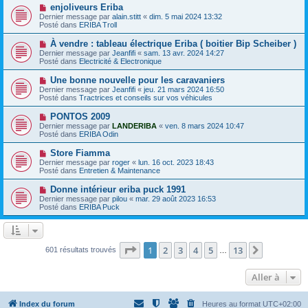
e
e
N
enjoliveurs Eriba
s
a
o
s
Dernier message par
alain.stitt
«
dim. 5 mai 2024 13:32
u
u
a
Posté dans
ERIBA Troll
m
v
g
e
e
e
N
À vendre : tableau électrique Eriba ( boitier Bip Scheiber )
s
a
o
s
Dernier message par
Jeanfifi
«
sam. 13 avr. 2024 14:27
u
u
a
Posté dans
Electricité & Electronique
m
v
g
e
e
e
N
Une bonne nouvelle pour les caravaniers
s
a
o
s
Dernier message par
Jeanfifi
«
jeu. 21 mars 2024 16:50
u
u
a
Posté dans
Tractrices et conseils sur vos véhicules
m
v
g
e
e
e
N
PONTOS 2009
s
a
o
s
Dernier message par
LANDERIBA
«
ven. 8 mars 2024 10:47
u
u
a
Posté dans
ERIBA Odin
m
v
g
e
e
e
N
Store Fiamma
s
a
o
s
Dernier message par
roger
«
lun. 16 oct. 2023 18:43
u
u
a
Posté dans
Entretien & Maintenance
m
v
g
e
e
e
N
Donne intérieur eriba puck 1991
s
a
o
s
Dernier message par
pilou
«
mar. 29 août 2023 16:53
u
u
a
Posté dans
ERIBA Puck
m
v
g
e
e
e
s
a
s
u
a
m
Page
1
sur
13
1
2
3
4
5
13
Suivante
601 résultats trouvés
g
…
e
e
s
s
Aller à
a
g
e
Index du forum
Heures au format
UTC+02:00