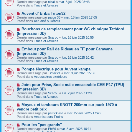
o
s
Dernier message par
nihali
«
mar. 8 juil. 2025 08:43
u
u
a
Posté dans
Trucs et Astuces
m
v
g
e
e
e
N
Auvent d’ Eriba Triton92
s
a
o
s
Dernier message par
patou 33
«
mer. 18 juin 2025 17:05
u
u
a
Posté dans
Actualité & Débats
m
v
g
e
e
e
N
Bouchons de remplacement pour WC chimique Tethford
s
a
o
s
(Impression 3D)
u
u
a
Dernier message par
m
Scarou
«
lun. 16 juin 2025 10:55
v
g
Posté dans
e
Trucs et Astuces
e
e
s
a
s
N
Embout pour Rail de Rideau en "I" pour Caravane
u
a
o
(Impression 3D)
m
g
u
e
Dernier message par
Scarou
«
lun. 16 juin 2025 10:42
e
v
s
Posté dans
Trucs et Astuces
e
s
a
a
N
Pompe électrique pour Auvent kampa
u
g
o
Dernier message par
m
Tictac21
«
mar. 3 juin 2025 15:56
e
u
Posté dans
e
Accessoires extérieurs
v
s
e
s
N
Joint pour Prise, Socle mâle encastrable CEE P17 (TPU)
a
a
o
(Impression 3D)
u
g
u
Dernier message par
m
Scarou
«
lun. 2 juin 2025 11:29
e
v
Posté dans
e
Trucs et Astuces
e
s
a
s
N
Moyeux et tambours KNOTT 200mm sur puck 1970 à
u
a
o
vendre petit prix
m
g
u
e
Dernier message par
patrick-ma
«
mar. 22 avr. 2025 17:46
e
v
s
Posté dans
Amortisseurs Freins
e
s
a
a
N
Pour les "pas grands"
u
g
o
Dernier message par
m
Phi66
«
mar. 8 avr. 2025 10:11
e
u