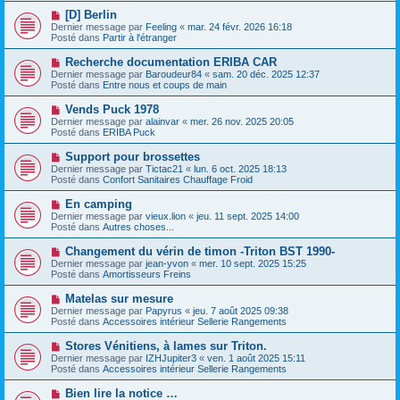
e
e
e
N
[D] Berlin
s
a
o
s
Dernier message par
Feeling
«
mar. 24 févr. 2026 16:18
u
u
a
Posté dans
Partir à l'étranger
m
v
g
e
e
e
N
Recherche documentation ERIBA CAR
s
a
o
s
Dernier message par
Baroudeur84
«
sam. 20 déc. 2025 12:37
u
u
a
Posté dans
Entre nous et coups de main
m
v
g
e
e
e
N
Vends Puck 1978
s
a
o
s
Dernier message par
alainvar
«
mer. 26 nov. 2025 20:05
u
u
a
Posté dans
ERIBA Puck
m
v
g
e
e
e
N
Support pour brossettes
s
a
o
s
Dernier message par
Tictac21
«
lun. 6 oct. 2025 18:13
u
u
a
Posté dans
Confort Sanitaires Chauffage Froid
m
v
g
e
e
e
N
En camping
s
a
o
s
Dernier message par
vieux.lion
«
jeu. 11 sept. 2025 14:00
u
u
a
Posté dans
Autres choses...
m
v
g
e
e
e
N
Changement du vérin de timon -Triton BST 1990-
s
a
o
s
Dernier message par
jean-yvon
«
mer. 10 sept. 2025 15:25
u
u
a
Posté dans
Amortisseurs Freins
m
v
g
e
e
e
N
Matelas sur mesure
s
a
o
s
Dernier message par
Papyrus
«
jeu. 7 août 2025 09:38
u
u
a
Posté dans
Accessoires intérieur Sellerie Rangements
m
v
g
e
e
e
N
Stores Vénitiens, à lames sur Triton.
s
a
o
s
Dernier message par
IZHJupiter3
«
ven. 1 août 2025 15:11
u
u
a
Posté dans
Accessoires intérieur Sellerie Rangements
m
v
g
e
e
e
N
Bien lire la notice …
s
a