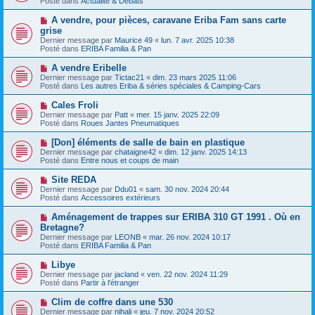
Posté dans
e
Actualité & Débats
v
s
e
s
N
A vendre, pour pièces, caravane Eriba Fam sans carte
a
a
o
grise
u
g
u
Dernier message par
m
Maurice 49
«
lun. 7 avr. 2025 10:38
e
v
Posté dans
e
ERIBA Familia & Pan
e
s
a
s
N
A vendre Eribelle
u
a
o
Dernier message par
m
Tictac21
«
dim. 23 mars 2025 11:06
g
u
Posté dans
e
Les autres Eriba & séries spéciales & Camping-Cars
e
v
s
e
s
N
Cales Froli
a
a
o
Dernier message par
Patt
«
mer. 15 janv. 2025 22:09
u
g
u
Posté dans
Roues Jantes Pneumatiques
m
e
v
e
e
N
[Don] éléments de salle de bain en plastique
s
a
o
s
Dernier message par
chataigne42
«
dim. 12 janv. 2025 14:13
u
u
a
Posté dans
Entre nous et coups de main
m
v
g
e
e
e
N
Site REDA
s
a
o
s
Dernier message par
Ddu01
«
sam. 30 nov. 2024 20:44
u
u
a
Posté dans
Accessoires extérieurs
m
v
g
e
e
e
N
Aménagement de trappes sur ERIBA 310 GT 1991 . Où en
s
a
o
s
Bretagne?
u
u
a
Dernier message par
m
LEONB
«
mar. 26 nov. 2024 10:17
v
g
Posté dans
e
ERIBA Familia & Pan
e
e
s
a
s
N
Libye
u
a
o
Dernier message par
m
jacland
«
ven. 22 nov. 2024 11:29
g
u
Posté dans
e
Partir à l'étranger
e
v
s
e
s
N
Clim de coffre dans une 530
a
a
o
Dernier message par
nihali
«
jeu. 7 nov. 2024 20:52
u