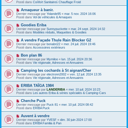
g
u
Posté dans
Confort Sanitaires Chauffage Froid
m
e
v
e
e
N
Arnaqueur à banir.
s
a
o
s
Dernier message par
Yolande95
«
mar. 5 nov. 2024 16:06
u
u
a
Posté dans
Vol de véhicules & Arnaques
m
v
g
e
e
e
N
Goodies Eriba
s
a
o
s
Dernier message par
Sunnypuckette
«
mar. 24 sept. 2024 14:32
u
u
a
Posté dans
Modèles réduits, Maquettes & Goodies
m
v
g
e
e
e
N
A vendre Façade Thule Rain Blocker G2
s
a
o
s
Dernier message par
bonabri22
«
mer. 24 juil. 2024 19:46
u
u
a
Posté dans
Accessoires extérieurs
m
v
g
e
e
e
N
Bon plan 86
s
a
o
s
Dernier message par
Mymiloo
«
lun. 15 juil. 2024 20:36
u
u
a
Posté dans
Vie régionale, Adresses et Annuaires
m
v
g
e
e
e
N
Camping les cochards à St aignan/Cher
s
a
o
s
Dernier message par
electronn2002
«
ven. 12 juil. 2024 13:35
u
u
a
Posté dans
Vie régionale, Adresses et Annuaires
m
v
g
e
e
e
N
ERIBA TAÏGA 1984
s
a
o
s
Dernier message par
LANDERIBA
«
mer. 10 juil. 2024 10:23
u
u
a
Posté dans
Les autres Eriba & séries spéciales & Camping-Cars
m
v
g
e
e
e
N
Cherche Puck
s
a
o
s
Dernier message par
Puck 81
«
mer. 10 juil. 2024 08:42
u
u
a
Posté dans
ERIBA Puck
m
v
g
e
e
e
N
Auvent à vendre
s
a
o
s
Dernier message par
YVESF
«
dim. 30 juin 2024 17:00
u
u
a
Posté dans
ERIBA Familia & Pan
m
v
g
e