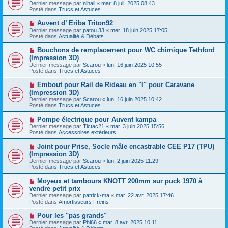
o
s
Dernier message par
nihali
«
mar. 8 juil. 2025 08:43
u
u
a
Posté dans
Trucs et Astuces
m
v
g
e
e
e
N
Auvent d’ Eriba Triton92
s
a
o
s
Dernier message par
patou 33
«
mer. 18 juin 2025 17:05
u
u
a
Posté dans
Actualité & Débats
m
v
g
e
e
e
N
Bouchons de remplacement pour WC chimique Tethford
s
a
o
s
(Impression 3D)
u
u
a
Dernier message par
m
Scarou
«
lun. 16 juin 2025 10:55
v
g
Posté dans
e
Trucs et Astuces
e
e
s
a
s
N
Embout pour Rail de Rideau en "I" pour Caravane
u
a
o
(Impression 3D)
m
g
u
e
Dernier message par
Scarou
«
lun. 16 juin 2025 10:42
e
v
s
Posté dans
Trucs et Astuces
e
s
a
a
N
Pompe électrique pour Auvent kampa
u
g
o
Dernier message par
m
Tictac21
«
mar. 3 juin 2025 15:56
e
u
Posté dans
e
Accessoires extérieurs
v
s
e
s
N
Joint pour Prise, Socle mâle encastrable CEE P17 (TPU)
a
a
o
(Impression 3D)
u
g
u
Dernier message par
m
Scarou
«
lun. 2 juin 2025 11:29
e
v
Posté dans
e
Trucs et Astuces
e
s
a
s
N
Moyeux et tambours KNOTT 200mm sur puck 1970 à
u
a
o
vendre petit prix
m
g
u
e
Dernier message par
patrick-ma
«
mar. 22 avr. 2025 17:46
e
v
s
Posté dans
Amortisseurs Freins
e
s
a
a
N
Pour les "pas grands"
u
g
o
Dernier message par
m
Phi66
«
mar. 8 avr. 2025 10:11
e
u