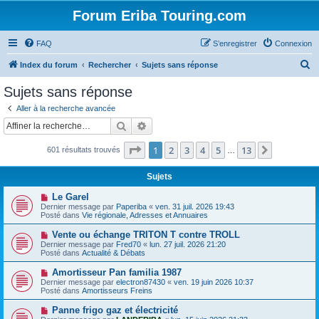
Forum Eriba Touring.com
FAQ
S’enregistrer
Connexion
R
Index du forum
Rechercher
Sujets sans réponse
e
Sujets sans réponse
c
Aller à la recherche avancée
h
Rechercher
Recherche avancée
e
Page
1
sur
13
1
2
3
4
5
13
Suivante
601 résultats trouvés
r
…
c
Sujets
h
N
Le Garel
e
o
Dernier message par
Paperiba
«
ven. 31 juil. 2026 19:43
u
Posté dans
Vie régionale, Adresses et Annuaires
r
v
e
N
Vente ou échange TRITON T contre TROLL
a
o
Dernier message par
Fred70
«
lun. 27 juil. 2026 21:20
u
u
Posté dans
Actualité & Débats
m
v
e
e
N
Amortisseur Pan familia 1987
s
a
o
s
Dernier message par
electron87430
«
ven. 19 juin 2026 10:37
u
u
a
Posté dans
Amortisseurs Freins
m
v
g
e
e
e
N
Panne frigo gaz et électricité
s
a
o
s