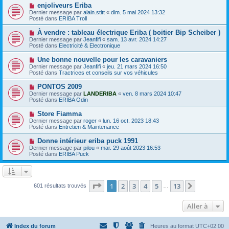
e
e
N
enjoliveurs Eriba
s
a
o
s
Dernier message par
alain.stitt
«
dim. 5 mai 2024 13:32
u
u
a
Posté dans
ERIBA Troll
m
v
g
e
e
e
N
À vendre : tableau électrique Eriba ( boitier Bip Scheiber )
s
a
o
s
Dernier message par
Jeanfifi
«
sam. 13 avr. 2024 14:27
u
u
a
Posté dans
Electricité & Electronique
m
v
g
e
e
e
N
Une bonne nouvelle pour les caravaniers
s
a
o
s
Dernier message par
Jeanfifi
«
jeu. 21 mars 2024 16:50
u
u
a
Posté dans
Tractrices et conseils sur vos véhicules
m
v
g
e
e
e
N
PONTOS 2009
s
a
o
s
Dernier message par
LANDERIBA
«
ven. 8 mars 2024 10:47
u
u
a
Posté dans
ERIBA Odin
m
v
g
e
e
e
N
Store Fiamma
s
a
o
s
Dernier message par
roger
«
lun. 16 oct. 2023 18:43
u
u
a
Posté dans
Entretien & Maintenance
m
v
g
e
e
e
N
Donne intérieur eriba puck 1991
s
a
o
s
Dernier message par
pilou
«
mar. 29 août 2023 16:53
u
u
a
Posté dans
ERIBA Puck
m
v
g
e
e
e
s
a
s
u
a
m
Page
1
sur
13
1
2
3
4
5
13
Suivante
601 résultats trouvés
g
…
e
e
s
s
Aller à
a
g
e
Index du forum
Heures au format
UTC+02:00