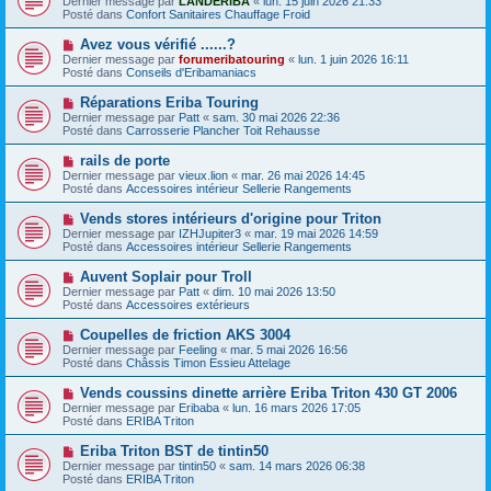
Dernier message par
LANDERIBA
«
lun. 15 juin 2026 21:33
u
u
a
Posté dans
Confort Sanitaires Chauffage Froid
m
v
g
e
e
e
N
Avez vous vérifié ......?
s
a
o
s
Dernier message par
forumeribatouring
«
lun. 1 juin 2026 16:11
u
u
a
Posté dans
Conseils d'Eribamaniacs
m
v
g
e
e
e
N
Réparations Eriba Touring
s
a
o
s
Dernier message par
Patt
«
sam. 30 mai 2026 22:36
u
u
a
Posté dans
Carrosserie Plancher Toit Rehausse
m
v
g
e
e
e
N
rails de porte
s
a
o
s
Dernier message par
vieux.lion
«
mar. 26 mai 2026 14:45
u
u
a
Posté dans
Accessoires intérieur Sellerie Rangements
m
v
g
e
e
e
N
Vends stores intérieurs d'origine pour Triton
s
a
o
s
Dernier message par
IZHJupiter3
«
mar. 19 mai 2026 14:59
u
u
a
Posté dans
Accessoires intérieur Sellerie Rangements
m
v
g
e
e
e
N
Auvent Soplair pour Troll
s
a
o
s
Dernier message par
Patt
«
dim. 10 mai 2026 13:50
u
u
a
Posté dans
Accessoires extérieurs
m
v
g
e
e
e
N
Coupelles de friction AKS 3004
s
a
o
s
Dernier message par
Feeling
«
mar. 5 mai 2026 16:56
u
u
a
Posté dans
Châssis Timon Essieu Attelage
m
v
g
e
e
e
N
Vends coussins dinette arrière Eriba Triton 430 GT 2006
s
a
o
s
Dernier message par
Eribaba
«
lun. 16 mars 2026 17:05
u
u
a
Posté dans
ERIBA Triton
m
v
g
e
e
e
N
Eriba Triton BST de tintin50
s
a
o
s
Dernier message par
tintin50
«
sam. 14 mars 2026 06:38
u
u
a
Posté dans
ERIBA Triton
m
v
g