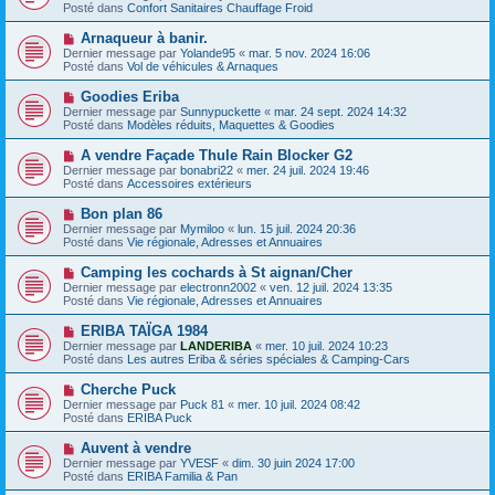
g
u
Posté dans
Confort Sanitaires Chauffage Froid
m
e
v
e
e
N
Arnaqueur à banir.
s
a
o
s
Dernier message par
Yolande95
«
mar. 5 nov. 2024 16:06
u
u
a
Posté dans
Vol de véhicules & Arnaques
m
v
g
e
e
e
N
Goodies Eriba
s
a
o
s
Dernier message par
Sunnypuckette
«
mar. 24 sept. 2024 14:32
u
u
a
Posté dans
Modèles réduits, Maquettes & Goodies
m
v
g
e
e
e
N
A vendre Façade Thule Rain Blocker G2
s
a
o
s
Dernier message par
bonabri22
«
mer. 24 juil. 2024 19:46
u
u
a
Posté dans
Accessoires extérieurs
m
v
g
e
e
e
N
Bon plan 86
s
a
o
s
Dernier message par
Mymiloo
«
lun. 15 juil. 2024 20:36
u
u
a
Posté dans
Vie régionale, Adresses et Annuaires
m
v
g
e
e
e
N
Camping les cochards à St aignan/Cher
s
a
o
s
Dernier message par
electronn2002
«
ven. 12 juil. 2024 13:35
u
u
a
Posté dans
Vie régionale, Adresses et Annuaires
m
v
g
e
e
e
N
ERIBA TAÏGA 1984
s
a
o
s
Dernier message par
LANDERIBA
«
mer. 10 juil. 2024 10:23
u
u
a
Posté dans
Les autres Eriba & séries spéciales & Camping-Cars
m
v
g
e
e
e
N
Cherche Puck
s
a
o
s
Dernier message par
Puck 81
«
mer. 10 juil. 2024 08:42
u
u
a
Posté dans
ERIBA Puck
m
v
g
e
e
e
N
Auvent à vendre
s
a
o
s
Dernier message par
YVESF
«
dim. 30 juin 2024 17:00
u
u
a
Posté dans
ERIBA Familia & Pan
m
v
g
e