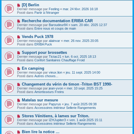
e
e
e
N
[D] Berlin
s
a
o
s
Dernier message par
Feeling
«
mar. 24 févr. 2026 16:18
u
u
a
Posté dans
Partir à l'étranger
m
v
g
e
e
e
N
Recherche documentation ERIBA CAR
s
a
o
s
Dernier message par
Baroudeur84
«
sam. 20 déc. 2025 12:37
u
u
a
Posté dans
Entre nous et coups de main
m
v
g
e
e
e
N
Vends Puck 1978
s
a
o
s
Dernier message par
alainvar
«
mer. 26 nov. 2025 20:05
u
u
a
Posté dans
ERIBA Puck
m
v
g
e
e
e
N
Support pour brossettes
s
a
o
s
Dernier message par
Tictac21
«
lun. 6 oct. 2025 18:13
u
u
a
Posté dans
Confort Sanitaires Chauffage Froid
m
v
g
e
e
e
N
En camping
s
a
o
s
Dernier message par
vieux.lion
«
jeu. 11 sept. 2025 14:00
u
u
a
Posté dans
Autres choses...
m
v
g
e
e
e
N
Changement du vérin de timon -Triton BST 1990-
s
a
o
s
Dernier message par
jean-yvon
«
mer. 10 sept. 2025 15:25
u
u
a
Posté dans
Amortisseurs Freins
m
v
g
e
e
e
N
Matelas sur mesure
s
a
o
s
Dernier message par
Papyrus
«
jeu. 7 août 2025 09:38
u
u
a
Posté dans
Accessoires intérieur Sellerie Rangements
m
v
g
e
e
e
N
Stores Vénitiens, à lames sur Triton.
s
a
o
s
Dernier message par
IZHJupiter3
«
ven. 1 août 2025 15:11
u
u
a
Posté dans
Accessoires intérieur Sellerie Rangements
m
v
g
e
e
e
N
Bien lire la notice …
s
a