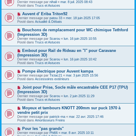
o
s
Dernier message par
nihali
«
mar. 8 juil. 2025 08:43
u
u
a
Posté dans
Trucs et Astuces
m
v
g
e
e
e
N
Auvent d’ Eriba Triton92
s
a
o
s
Dernier message par
patou 33
«
mer. 18 juin 2025 17:05
u
u
a
Posté dans
Actualité & Débats
m
v
g
e
e
e
N
Bouchons de remplacement pour WC chimique Tethford
s
a
o
s
(Impression 3D)
u
u
a
Dernier message par
m
Scarou
«
lun. 16 juin 2025 10:55
v
g
Posté dans
e
Trucs et Astuces
e
e
s
a
s
N
Embout pour Rail de Rideau en "I" pour Caravane
u
a
o
(Impression 3D)
m
g
u
e
Dernier message par
Scarou
«
lun. 16 juin 2025 10:42
e
v
s
Posté dans
Trucs et Astuces
e
s
a
a
N
Pompe électrique pour Auvent kampa
u
g
o
Dernier message par
m
Tictac21
«
mar. 3 juin 2025 15:56
e
u
Posté dans
e
Accessoires extérieurs
v
s
e
s
N
Joint pour Prise, Socle mâle encastrable CEE P17 (TPU)
a
a
o
(Impression 3D)
u
g
u
Dernier message par
m
Scarou
«
lun. 2 juin 2025 11:29
e
v
Posté dans
e
Trucs et Astuces
e
s
a
s
N
Moyeux et tambours KNOTT 200mm sur puck 1970 à
u
a
o
vendre petit prix
m
g
u
e
Dernier message par
patrick-ma
«
mar. 22 avr. 2025 17:46
e
v
s
Posté dans
Amortisseurs Freins
e
s
a
a
N
Pour les "pas grands"
u
g
o
Dernier message par
m
Phi66
«
mar. 8 avr. 2025 10:11
e
u