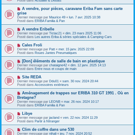
Posté dans
e
Actualité & Débats
v
s
e
s
N
A vendre, pour pièces, caravane Eriba Fam sans carte
a
a
o
grise
u
g
u
Dernier message par
m
Maurice 49
«
lun. 7 avr. 2025 10:38
e
v
Posté dans
e
ERIBA Familia & Pan
e
s
a
s
N
A vendre Eribelle
u
a
o
Dernier message par
m
Tictac21
«
dim. 23 mars 2025 11:06
g
u
Posté dans
e
Les autres Eriba & séries spéciales & Camping-Cars
e
v
s
e
s
N
Cales Froli
a
a
o
Dernier message par
Patt
«
mer. 15 janv. 2025 22:09
u
g
u
Posté dans
Roues Jantes Pneumatiques
m
e
v
e
e
N
[Don] éléments de salle de bain en plastique
s
a
o
s
Dernier message par
chataigne42
«
dim. 12 janv. 2025 14:13
u
u
a
Posté dans
Entre nous et coups de main
m
v
g
e
e
e
N
Site REDA
s
a
o
s
Dernier message par
Ddu01
«
sam. 30 nov. 2024 20:44
u
u
a
Posté dans
Accessoires extérieurs
m
v
g
e
e
e
N
Aménagement de trappes sur ERIBA 310 GT 1991 . Où en
s
a
o
s
Bretagne?
u
u
a
Dernier message par
m
LEONB
«
mar. 26 nov. 2024 10:17
v
g
Posté dans
e
ERIBA Familia & Pan
e
e
s
a
s
N
Libye
u
a
o
Dernier message par
m
jacland
«
ven. 22 nov. 2024 11:29
g
u
Posté dans
e
Partir à l'étranger
e
v
s
e
s
N
Clim de coffre dans une 530
a
a
o
Dernier message par
nihali
«
jeu. 7 nov. 2024 20:52
u