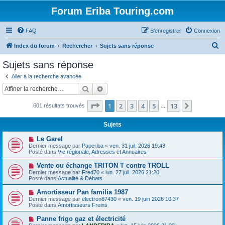
Forum Eriba Touring.com
FAQ
S’enregistrer
Connexion
R
Index du forum
Rechercher
Sujets sans réponse
e
Sujets sans réponse
c
Aller à la recherche avancée
h
Rechercher
Recherche avancée
e
Page
1
sur
13
1
2
3
4
5
13
Suivante
601 résultats trouvés
r
…
c
Sujets
h
N
Le Garel
e
o
Dernier message par
Paperiba
«
ven. 31 juil. 2026 19:43
u
Posté dans
Vie régionale, Adresses et Annuaires
r
v
e
N
Vente ou échange TRITON T contre TROLL
a
o
Dernier message par
Fred70
«
lun. 27 juil. 2026 21:20
u
u
Posté dans
Actualité & Débats
m
v
e
e
N
Amortisseur Pan familia 1987
s
a
o
s
Dernier message par
electron87430
«
ven. 19 juin 2026 10:37
u
u
a
Posté dans
Amortisseurs Freins
m
v
g
e
e
e
N
Panne frigo gaz et électricité
s
a
o
s