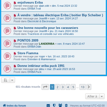
e
e
N
enjoliveurs Eriba
s
a
o
s
Dernier message par
alain.stitt
«
dim. 5 mai 2024 13:32
u
u
a
Posté dans
ERIBA Troll
m
v
g
e
e
e
N
À vendre : tableau électrique Eriba ( boitier Bip Scheiber )
s
a
o
s
Dernier message par
Jeanfifi
«
sam. 13 avr. 2024 14:27
u
u
a
Posté dans
Electricité & Electronique
m
v
g
e
e
e
N
Une bonne nouvelle pour les caravaniers
s
a
o
s
Dernier message par
Jeanfifi
«
jeu. 21 mars 2024 16:50
u
u
a
Posté dans
Tractrices et conseils sur vos véhicules
m
v
g
e
e
e
N
PONTOS 2009
s
a
o
s
Dernier message par
LANDERIBA
«
ven. 8 mars 2024 10:47
u
u
a
Posté dans
ERIBA Odin
m
v
g
e
e
e
N
Store Fiamma
s
a
o
s
Dernier message par
roger
«
lun. 16 oct. 2023 18:43
u
u
a
Posté dans
Entretien & Maintenance
m
v
g
e
e
e
N
Donne intérieur eriba puck 1991
s
a
o
s
Dernier message par
pilou
«
mar. 29 août 2023 16:53
u
u
a
Posté dans
ERIBA Puck
m
v
g
e
e
e
s
a
s
u
a
m
Page
1
sur
13
1
2
3
4
5
13
Suivante
601 résultats trouvés
g
…
e
e
s
s
Aller à
a
g
e
Index du forum
Heures au format
UTC+02:00