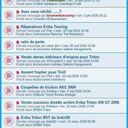
Dernier message par
LANDERIBA
«
lun. 15 juin 2026 21:33
u
u
a
Posté dans
Confort Sanitaires Chauffage Froid
m
v
g
e
e
e
N
Avez vous vérifié ......?
s
a
o
s
Dernier message par
forumeribatouring
«
lun. 1 juin 2026 16:11
u
u
a
Posté dans
Conseils d'Eribamaniacs
m
v
g
e
e
e
N
Réparations Eriba Touring
s
a
o
s
Dernier message par
Patt
«
sam. 30 mai 2026 22:36
u
u
a
Posté dans
Carrosserie Plancher Toit Rehausse
m
v
g
e
e
e
N
rails de porte
s
a
o
s
Dernier message par
vieux.lion
«
mar. 26 mai 2026 14:45
u
u
a
Posté dans
Accessoires intérieur Sellerie Rangements
m
v
g
e
e
e
N
Vends stores intérieurs d'origine pour Triton
s
a
o
s
Dernier message par
IZHJupiter3
«
mar. 19 mai 2026 14:59
u
u
a
Posté dans
Accessoires intérieur Sellerie Rangements
m
v
g
e
e
e
N
Auvent Soplair pour Troll
s
a
o
s
Dernier message par
Patt
«
dim. 10 mai 2026 13:50
u
u
a
Posté dans
Accessoires extérieurs
m
v
g
e
e
e
N
Coupelles de friction AKS 3004
s
a
o
s
Dernier message par
Feeling
«
mar. 5 mai 2026 16:56
u
u
a
Posté dans
Châssis Timon Essieu Attelage
m
v
g
e
e
e
N
Vends coussins dinette arrière Eriba Triton 430 GT 2006
s
a
o
s
Dernier message par
Eribaba
«
lun. 16 mars 2026 17:05
u
u
a
Posté dans
ERIBA Triton
m
v
g
e
e
e
N
Eriba Triton BST de tintin50
s
a
o
s
Dernier message par
tintin50
«
sam. 14 mars 2026 06:38
u
u
a
Posté dans
ERIBA Triton
m
v
g