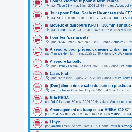
N
Pompe électrique pour Auvent kampa
m
e
a
o
e
par
Tictac21
»
mar. 3 juin 2025 15:56
» dans
Accessoire
a
g
u
s
u
e
v
s
N
Joint pour Prise, Socle mâle encastrable CE
m
e
a
o
e
par
Scarou
»
lun. 2 juin 2025 11:29
» dans
Trucs et Astu
a
g
u
s
u
e
v
s
N
Moyeux et tambours KNOTT 200mm sur puck 1
m
e
a
o
e
par
patrick-ma
»
mar. 22 avr. 2025 17:46
» dans
Amortis
a
g
u
s
u
e
v
s
N
Pour les "pas grands"
m
e
a
o
e
par
Phi66
»
mar. 8 avr. 2025 10:11
» dans
Actualité & Dé
a
g
u
s
u
e
v
s
N
A vendre, pour pièces, caravane Eriba Fam s
m
e
a
o
e
par
Maurice 49
»
lun. 7 avr. 2025 10:38
» dans
ERIBA Famili
a
g
u
s
u
e
v
s
N
A vendre Eribelle
m
e
a
o
e
par
Tictac21
»
dim. 23 mars 2025 11:06
» dans
Les autr
a
g
u
s
u
e
v
s
N
Cales Froli
m
e
a
o
e
par
Patt
»
mer. 15 janv. 2025 22:09
» dans
Roues Jante
a
g
u
s
u
e
v
s
N
[Don] éléments de salle de bain en plastique
m
e
a
o
e
par
chataigne42
»
dim. 12 janv. 2025 14:13
» dans
Entre
a
g
u
s
u
e
v
s
N
Site REDA
m
e
a
o
e
par
Ddu01
»
sam. 30 nov. 2024 20:44
» dans
Accessoires ex
a
g
u
s
u
e
v
s
N
Aménagement de trappes sur ERIBA 310 GT 1
m
e
a
o
e
par
LEONB
»
mar. 26 nov. 2024 10:17
» dans
ERIBA Familia
a
g
u
s
u
e
v
s
N
Libye
m
e
a
o
e
par
jacland
»
ven. 22 nov. 2024 11:29
» dans
Partir à l'étrang
a
g
u
s
u
e
v