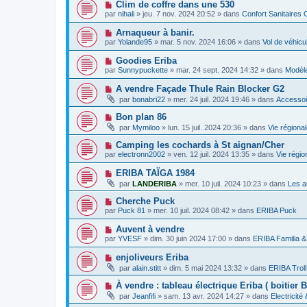
s
N
Clim de coffre dans une 530
m
e
a
o
e
par
nihali
»
jeu. 7 nov. 2024 20:52
» dans
Confort Sanitaires 
a
g
u
s
u
e
v
s
N
Arnaqueur à banir.
m
e
a
o
e
par
Yolande95
»
mar. 5 nov. 2024 16:06
» dans
Vol de véhic
a
g
u
s
u
e
v
s
N
Goodies Eriba
m
e
a
o
e
par
Sunnypuckette
»
mar. 24 sept. 2024 14:32
» dans
Modèle
a
g
u
s
u
e
v
s
N
A vendre Façade Thule Rain Blocker G2
m
e
a
o
e
par
bonabri22
»
mer. 24 juil. 2024 19:46
» dans
Accessoi
a
g
u
s
u
e
v
s
N
Bon plan 86
m
e
a
o
e
par
Mymiloo
»
lun. 15 juil. 2024 20:36
» dans
Vie régiona
a
g
u
s
u
e
v
s
N
Camping les cochards à St aignan/Cher
m
e
a
o
e
par
electronn2002
»
ven. 12 juil. 2024 13:35
» dans
Vie régio
a
g
u
s
u
e
v
s
N
ERIBA TAÏGA 1984
m
e
a
o
e
par
LANDERIBA
»
mer. 10 juil. 2024 10:23
» dans
Les a
a
g
u
s
u
e
v
s
N
Cherche Puck
m
e
a
o
e
par
Puck 81
»
mer. 10 juil. 2024 08:42
» dans
ERIBA Puck
a
g
u
s
u
e
v
s
N
Auvent à vendre
m
e
a
o
e
par
YVESF
»
dim. 30 juin 2024 17:00
» dans
ERIBA Familia &
a
g
u
s
u
e
v
s
N
enjoliveurs Eriba
m
e
a
o
e
par
alain.stitt
»
dim. 5 mai 2024 13:32
» dans
ERIBA Troll
a
g
u
s
u
e
v
s
N
À vendre : tableau électrique Eriba ( boitier 
m
e
a
o
e
par
Jeanfifi
»
sam. 13 avr. 2024 14:27
» dans
Electricité
a
g
u
s
u
e