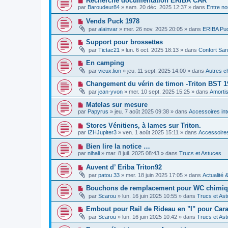
Recherche documentation ERIBA CAR
m
e
a
o
e
par
Baroudeur84
»
sam. 20 déc. 2025 12:37
» dans
Entre no
a
g
u
s
u
e
v
s
N
Vends Puck 1978
m
e
a
o
e
par
alainvar
»
mer. 26 nov. 2025 20:05
» dans
ERIBA Pu
a
g
u
s
u
e
v
s
N
Support pour brossettes
m
e
a
o
e
par
Tictac21
»
lun. 6 oct. 2025 18:13
» dans
Confort San
a
g
u
s
u
e
v
s
N
En camping
m
e
a
o
e
par
vieux.lion
»
jeu. 11 sept. 2025 14:00
» dans
Autres c
a
g
u
s
u
e
v
s
N
Changement du vérin de timon -Triton BST 1
m
e
a
o
e
par
jean-yvon
»
mer. 10 sept. 2025 15:25
» dans
Amorti
a
g
u
s
u
e
v
s
N
Matelas sur mesure
m
e
a
o
e
par
Papyrus
»
jeu. 7 août 2025 09:38
» dans
Accessoires int
a
g
u
s
u
e
v
s
N
Stores Vénitiens, à lames sur Triton.
m
e
a
o
e
par
IZHJupiter3
»
ven. 1 août 2025 15:11
» dans
Accessoires
a
g
u
s
u
e
v
s
N
Bien lire la notice …
m
e
a
o
e
par
nihali
»
mar. 8 juil. 2025 08:43
» dans
Trucs et Astuces
a
g
u
s
u
e
v
s
N
Auvent d’ Eriba Triton92
m
e
a
o
e
par
patou 33
»
mer. 18 juin 2025 17:05
» dans
Actualité 
a
g
u
s
u
e
v
s
N
Bouchons de remplacement pour WC chimiqu
m
e
a
o
e
par
Scarou
»
lun. 16 juin 2025 10:55
» dans
Trucs et As
a
g
u
s
u
e
v
s
N
Embout pour Rail de Rideau en "I" pour Car
m
e
a
o
e
par
Scarou
»
lun. 16 juin 2025 10:42
» dans
Trucs et As
a
g
u
s
u
e
v
s