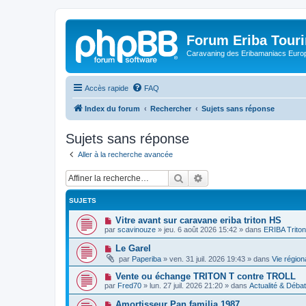
Forum Eriba Tour
Caravaning des Eribamaniacs Euro
Accès rapide
FAQ
Index du forum
Rechercher
Sujets sans réponse
Sujets sans réponse
Aller à la recherche avancée
Rechercher
Recherche avancée
SUJETS
N
Vitre avant sur caravane eriba triton HS
o
par
scavinouze
»
jeu. 6 août 2026 15:42
» dans
ERIBA Triton
u
v
N
Le Garel
e
o
par
Paperiba
»
ven. 31 juil. 2026 19:43
» dans
Vie région
a
u
u
v
N
Vente ou échange TRITON T contre TROLL
m
e
o
e
par
Fred70
»
lun. 27 juil. 2026 21:20
» dans
Actualité & Déba
a
u
s
u
v
s
N
Amortisseur Pan familia 1987
m