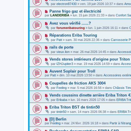
e
a
o
e
par
electron87430
»
ven. 19 juin 2026 10:37
» dans
Amor
a
g
u
s
u
e
v
s
N
Panne frigo gaz et électricité
m
e
a
o
e
par
LANDERIBA
»
lun. 15 juin 2026 21:33
» dans
Confort Sa
a
g
u
s
u
e
v
s
N
Avez vous vérifié ......?
m
e
a
o
e
par
forumeribatouring
»
lun. 1 juin 2026 16:11
» dans
C
a
g
u
s
u
e
v
s
N
Réparations Eriba Touring
m
e
a
o
e
par
Patt
»
sam. 30 mai 2026 22:36
» dans
Carrosserie P
a
g
u
s
u
e
v
s
N
rails de porte
m
e
a
o
e
par
vieux.lion
»
mar. 26 mai 2026 14:45
» dans
Accessoir
a
g
u
s
u
e
v
s
N
Vends stores intérieurs d'origine pour Triton
m
e
a
o
e
par
IZHJupiter3
»
mar. 19 mai 2026 14:59
» dans
Access
a
g
u
s
u
e
v
s
N
Auvent Soplair pour Troll
m
e
a
o
e
par
Patt
»
dim. 10 mai 2026 13:50
» dans
Accessoires extéri
a
g
u
s
u
e
v
s
N
Coupelles de friction AKS 3004
m
e
a
o
e
par
Feeling
»
mar. 5 mai 2026 16:56
» dans
Châssis Tim
a
g
u
s
u
e
v
s
N
Vends coussins dinette arrière Eriba Triton 
m
e
a
o
e
par
Eribaba
»
lun. 16 mars 2026 17:05
» dans
ERIBA Tri
a
g
u
s
u
e
v
s
N
Eriba Triton BST de tintin50
m
e
a
o
e
par
tintin50
»
sam. 14 mars 2026 06:38
» dans
ERIBA Tr
a
g
u
s
u
e
v
s
N
[D] Berlin
m
e
a
o
e
par
Feeling
»
mar. 24 févr. 2026 16:18
» dans
Partir à l'étran
a
g
u
s
u
e
v
s
N