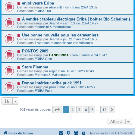
e
e
N
enjoliveurs Eriba
s
a
o
s
Dernier message par
alain.stitt
«
dim. 5 mai 2024 13:32
u
u
a
Posté dans
ERIBA Troll
m
v
g
e
e
e
N
À vendre : tableau électrique Eriba ( boitier Bip Scheiber )
s
a
o
s
Dernier message par
Jeanfifi
«
sam. 13 avr. 2024 14:27
u
u
a
Posté dans
Electricité & Electronique
m
v
g
e
e
e
N
Une bonne nouvelle pour les caravaniers
s
a
o
s
Dernier message par
Jeanfifi
«
jeu. 21 mars 2024 16:50
u
u
a
Posté dans
Tractrices et conseils sur vos véhicules
m
v
g
e
e
e
N
PONTOS 2009
s
a
o
s
Dernier message par
LANDERIBA
«
ven. 8 mars 2024 10:47
u
u
a
Posté dans
ERIBA Odin
m
v
g
e
e
e
N
Store Fiamma
s
a
o
s
Dernier message par
roger
«
lun. 16 oct. 2023 18:43
u
u
a
Posté dans
Entretien & Maintenance
m
v
g
e
e
e
N
Donne intérieur eriba puck 1991
s
a
o
s
Dernier message par
pilou
«
mar. 29 août 2023 16:53
u
u
a
Posté dans
ERIBA Puck
m
v
g
e
e
e
s
a
s
u
a
m
Page
1
sur
13
1
2
3
4
5
13
Suivante
601 résultats trouvés
g
…
e
e
s
s
Aller à
a
g
e
Index du forum
Heures au format
UTC+02:00