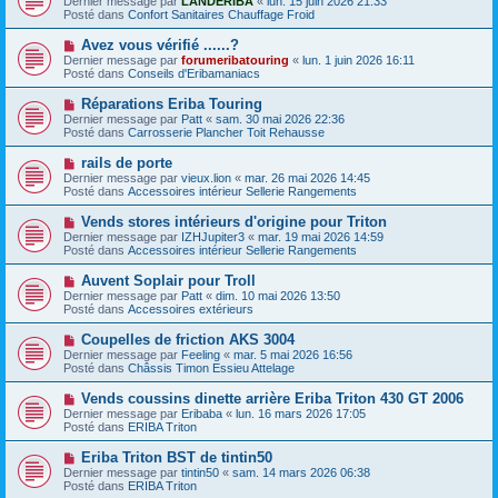
Dernier message par
LANDERIBA
«
lun. 15 juin 2026 21:33
u
u
a
Posté dans
Confort Sanitaires Chauffage Froid
m
v
g
e
e
e
N
Avez vous vérifié ......?
s
a
o
s
Dernier message par
forumeribatouring
«
lun. 1 juin 2026 16:11
u
u
a
Posté dans
Conseils d'Eribamaniacs
m
v
g
e
e
e
N
Réparations Eriba Touring
s
a
o
s
Dernier message par
Patt
«
sam. 30 mai 2026 22:36
u
u
a
Posté dans
Carrosserie Plancher Toit Rehausse
m
v
g
e
e
e
N
rails de porte
s
a
o
s
Dernier message par
vieux.lion
«
mar. 26 mai 2026 14:45
u
u
a
Posté dans
Accessoires intérieur Sellerie Rangements
m
v
g
e
e
e
N
Vends stores intérieurs d'origine pour Triton
s
a
o
s
Dernier message par
IZHJupiter3
«
mar. 19 mai 2026 14:59
u
u
a
Posté dans
Accessoires intérieur Sellerie Rangements
m
v
g
e
e
e
N
Auvent Soplair pour Troll
s
a
o
s
Dernier message par
Patt
«
dim. 10 mai 2026 13:50
u
u
a
Posté dans
Accessoires extérieurs
m
v
g
e
e
e
N
Coupelles de friction AKS 3004
s
a
o
s
Dernier message par
Feeling
«
mar. 5 mai 2026 16:56
u
u
a
Posté dans
Châssis Timon Essieu Attelage
m
v
g
e
e
e
N
Vends coussins dinette arrière Eriba Triton 430 GT 2006
s
a
o
s
Dernier message par
Eribaba
«
lun. 16 mars 2026 17:05
u
u
a
Posté dans
ERIBA Triton
m
v
g
e
e
e
N
Eriba Triton BST de tintin50
s
a
o
s
Dernier message par
tintin50
«
sam. 14 mars 2026 06:38
u
u
a
Posté dans
ERIBA Triton
m
v
g