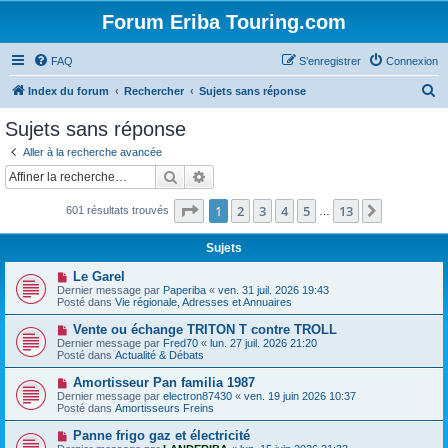
Forum Eriba Touring.com
FAQ
S’enregistrer
Connexion
R
Index du forum
Rechercher
Sujets sans réponse
e
Sujets sans réponse
c
Aller à la recherche avancée
h
Rechercher
Recherche avancée
e
Page
1
sur
13
1
2
3
4
5
13
Suivante
601 résultats trouvés
r
…
c
Sujets
h
N
Le Garel
e
o
Dernier message par
Paperiba
«
ven. 31 juil. 2026 19:43
u
Posté dans
Vie régionale, Adresses et Annuaires
r
v
e
N
Vente ou échange TRITON T contre TROLL
a
o
Dernier message par
Fred70
«
lun. 27 juil. 2026 21:20
u
u
Posté dans
Actualité & Débats
m
v
e
e
N
Amortisseur Pan familia 1987
s
a
o
s
Dernier message par
electron87430
«
ven. 19 juin 2026 10:37
u
u
a
Posté dans
Amortisseurs Freins
m
v
g
e
e
e
N
Panne frigo gaz et électricité
s
a
o
s