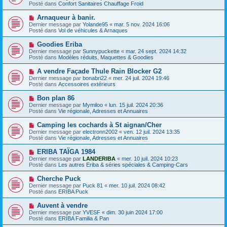
g
u
Posté dans
Confort Sanitaires Chauffage Froid
m
e
v
e
e
N
Arnaqueur à banir.
s
a
o
s
Dernier message par
Yolande95
«
mar. 5 nov. 2024 16:06
u
u
a
Posté dans
Vol de véhicules & Arnaques
m
v
g
e
e
e
N
Goodies Eriba
s
a
o
s
Dernier message par
Sunnypuckette
«
mar. 24 sept. 2024 14:32
u
u
a
Posté dans
Modèles réduits, Maquettes & Goodies
m
v
g
e
e
e
N
A vendre Façade Thule Rain Blocker G2
s
a
o
s
Dernier message par
bonabri22
«
mer. 24 juil. 2024 19:46
u
u
a
Posté dans
Accessoires extérieurs
m
v
g
e
e
e
N
Bon plan 86
s
a
o
s
Dernier message par
Mymiloo
«
lun. 15 juil. 2024 20:36
u
u
a
Posté dans
Vie régionale, Adresses et Annuaires
m
v
g
e
e
e
N
Camping les cochards à St aignan/Cher
s
a
o
s
Dernier message par
electronn2002
«
ven. 12 juil. 2024 13:35
u
u
a
Posté dans
Vie régionale, Adresses et Annuaires
m
v
g
e
e
e
N
ERIBA TAÏGA 1984
s
a
o
s
Dernier message par
LANDERIBA
«
mer. 10 juil. 2024 10:23
u
u
a
Posté dans
Les autres Eriba & séries spéciales & Camping-Cars
m
v
g
e
e
e
N
Cherche Puck
s
a
o
s
Dernier message par
Puck 81
«
mer. 10 juil. 2024 08:42
u
u
a
Posté dans
ERIBA Puck
m
v
g
e
e
e
N
Auvent à vendre
s
a
o
s
Dernier message par
YVESF
«
dim. 30 juin 2024 17:00
u
u
a
Posté dans
ERIBA Familia & Pan
m
v
g
e