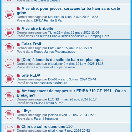
Posté dans
e
Actualité & Débats
v
s
e
s
N
A vendre, pour pièces, caravane Eriba Fam sans carte
a
a
o
grise
u
g
u
Dernier message par
m
Maurice 49
«
lun. 7 avr. 2025 10:38
e
v
Posté dans
e
ERIBA Familia & Pan
e
s
a
s
N
A vendre Eribelle
u
a
o
Dernier message par
m
Tictac21
«
dim. 23 mars 2025 11:06
g
u
Posté dans
e
Les autres Eriba & séries spéciales & Camping-Cars
e
v
s
e
s
N
Cales Froli
a
a
o
Dernier message par
Patt
«
mer. 15 janv. 2025 22:09
u
g
u
Posté dans
Roues Jantes Pneumatiques
m
e
v
e
e
N
[Don] éléments de salle de bain en plastique
s
a
o
s
Dernier message par
chataigne42
«
dim. 12 janv. 2025 14:13
u
u
a
Posté dans
Entre nous et coups de main
m
v
g
e
e
e
N
Site REDA
s
a
o
s
Dernier message par
Ddu01
«
sam. 30 nov. 2024 20:44
u
u
a
Posté dans
Accessoires extérieurs
m
v
g
e
e
e
N
Aménagement de trappes sur ERIBA 310 GT 1991 . Où en
s
a
o
s
Bretagne?
u
u
a
Dernier message par
m
LEONB
«
mar. 26 nov. 2024 10:17
v
g
Posté dans
e
ERIBA Familia & Pan
e
e
s
a
s
N
Libye
u
a
o
Dernier message par
m
jacland
«
ven. 22 nov. 2024 11:29
g
u
Posté dans
e
Partir à l'étranger
e
v
s
e
s
N
Clim de coffre dans une 530
a
a
o
Dernier message par
nihali
«
jeu. 7 nov. 2024 20:52
u