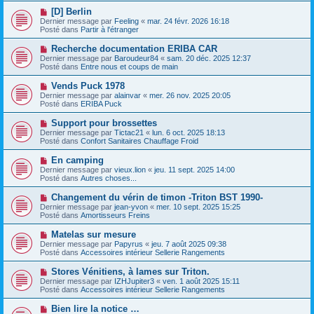
e
e
e
N
[D] Berlin
s
a
o
s
Dernier message par
Feeling
«
mar. 24 févr. 2026 16:18
u
u
a
Posté dans
Partir à l'étranger
m
v
g
e
e
e
N
Recherche documentation ERIBA CAR
s
a
o
s
Dernier message par
Baroudeur84
«
sam. 20 déc. 2025 12:37
u
u
a
Posté dans
Entre nous et coups de main
m
v
g
e
e
e
N
Vends Puck 1978
s
a
o
s
Dernier message par
alainvar
«
mer. 26 nov. 2025 20:05
u
u
a
Posté dans
ERIBA Puck
m
v
g
e
e
e
N
Support pour brossettes
s
a
o
s
Dernier message par
Tictac21
«
lun. 6 oct. 2025 18:13
u
u
a
Posté dans
Confort Sanitaires Chauffage Froid
m
v
g
e
e
e
N
En camping
s
a
o
s
Dernier message par
vieux.lion
«
jeu. 11 sept. 2025 14:00
u
u
a
Posté dans
Autres choses...
m
v
g
e
e
e
N
Changement du vérin de timon -Triton BST 1990-
s
a
o
s
Dernier message par
jean-yvon
«
mer. 10 sept. 2025 15:25
u
u
a
Posté dans
Amortisseurs Freins
m
v
g
e
e
e
N
Matelas sur mesure
s
a
o
s
Dernier message par
Papyrus
«
jeu. 7 août 2025 09:38
u
u
a
Posté dans
Accessoires intérieur Sellerie Rangements
m
v
g
e
e
e
N
Stores Vénitiens, à lames sur Triton.
s
a
o
s
Dernier message par
IZHJupiter3
«
ven. 1 août 2025 15:11
u
u
a
Posté dans
Accessoires intérieur Sellerie Rangements
m
v
g
e
e
e
N
Bien lire la notice …
s
a