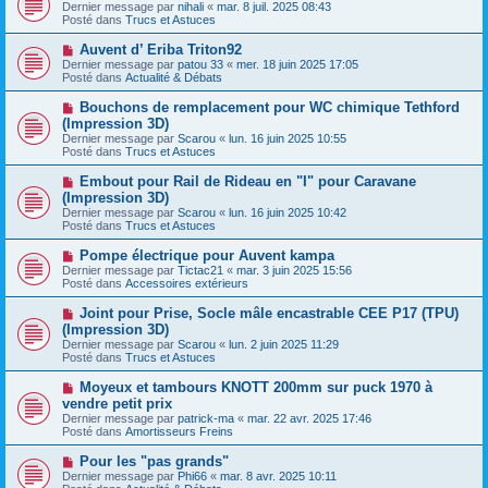
o
s
Dernier message par
nihali
«
mar. 8 juil. 2025 08:43
u
u
a
Posté dans
Trucs et Astuces
m
v
g
e
e
e
N
Auvent d’ Eriba Triton92
s
a
o
s
Dernier message par
patou 33
«
mer. 18 juin 2025 17:05
u
u
a
Posté dans
Actualité & Débats
m
v
g
e
e
e
N
Bouchons de remplacement pour WC chimique Tethford
s
a
o
s
(Impression 3D)
u
u
a
Dernier message par
m
Scarou
«
lun. 16 juin 2025 10:55
v
g
Posté dans
e
Trucs et Astuces
e
e
s
a
s
N
Embout pour Rail de Rideau en "I" pour Caravane
u
a
o
(Impression 3D)
m
g
u
e
Dernier message par
Scarou
«
lun. 16 juin 2025 10:42
e
v
s
Posté dans
Trucs et Astuces
e
s
a
a
N
Pompe électrique pour Auvent kampa
u
g
o
Dernier message par
m
Tictac21
«
mar. 3 juin 2025 15:56
e
u
Posté dans
e
Accessoires extérieurs
v
s
e
s
N
Joint pour Prise, Socle mâle encastrable CEE P17 (TPU)
a
a
o
(Impression 3D)
u
g
u
Dernier message par
m
Scarou
«
lun. 2 juin 2025 11:29
e
v
Posté dans
e
Trucs et Astuces
e
s
a
s
N
Moyeux et tambours KNOTT 200mm sur puck 1970 à
u
a
o
vendre petit prix
m
g
u
e
Dernier message par
patrick-ma
«
mar. 22 avr. 2025 17:46
e
v
s
Posté dans
Amortisseurs Freins
e
s
a
a
N
Pour les "pas grands"
u
g
o
Dernier message par
m
Phi66
«
mar. 8 avr. 2025 10:11
e
u