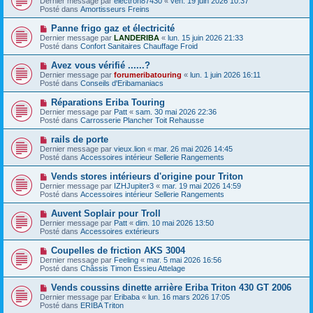
Dernier message par
electron87430
«
ven. 19 juin 2026 10:37
u
u
a
Posté dans
Amortisseurs Freins
m
v
g
e
e
e
N
Panne frigo gaz et électricité
s
a
o
s
Dernier message par
LANDERIBA
«
lun. 15 juin 2026 21:33
u
u
a
Posté dans
Confort Sanitaires Chauffage Froid
m
v
g
e
e
e
N
Avez vous vérifié ......?
s
a
o
s
Dernier message par
forumeribatouring
«
lun. 1 juin 2026 16:11
u
u
a
Posté dans
Conseils d'Eribamaniacs
m
v
g
e
e
e
N
Réparations Eriba Touring
s
a
o
s
Dernier message par
Patt
«
sam. 30 mai 2026 22:36
u
u
a
Posté dans
Carrosserie Plancher Toit Rehausse
m
v
g
e
e
e
N
rails de porte
s
a
o
s
Dernier message par
vieux.lion
«
mar. 26 mai 2026 14:45
u
u
a
Posté dans
Accessoires intérieur Sellerie Rangements
m
v
g
e
e
e
N
Vends stores intérieurs d'origine pour Triton
s
a
o
s
Dernier message par
IZHJupiter3
«
mar. 19 mai 2026 14:59
u
u
a
Posté dans
Accessoires intérieur Sellerie Rangements
m
v
g
e
e
e
N
Auvent Soplair pour Troll
s
a
o
s
Dernier message par
Patt
«
dim. 10 mai 2026 13:50
u
u
a
Posté dans
Accessoires extérieurs
m
v
g
e
e
e
N
Coupelles de friction AKS 3004
s
a
o
s
Dernier message par
Feeling
«
mar. 5 mai 2026 16:56
u
u
a
Posté dans
Châssis Timon Essieu Attelage
m
v
g
e
e
e
N
Vends coussins dinette arrière Eriba Triton 430 GT 2006
s
a
o
s
Dernier message par
Eribaba
«
lun. 16 mars 2026 17:05
u
u
a
Posté dans
ERIBA Triton
m
v
g