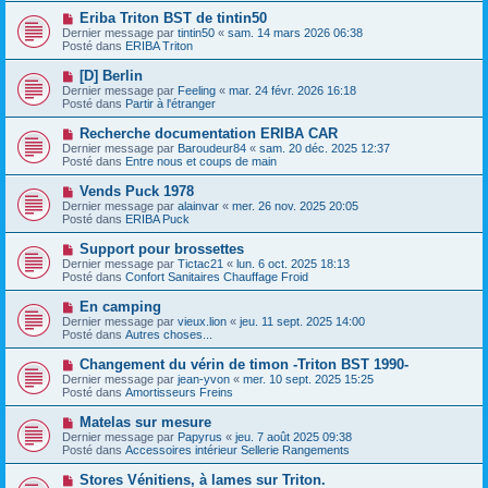
e
e
e
N
Eriba Triton BST de tintin50
s
a
o
s
Dernier message par
tintin50
«
sam. 14 mars 2026 06:38
u
u
a
Posté dans
ERIBA Triton
m
v
g
e
e
e
N
[D] Berlin
s
a
o
s
Dernier message par
Feeling
«
mar. 24 févr. 2026 16:18
u
u
a
Posté dans
Partir à l'étranger
m
v
g
e
e
e
N
Recherche documentation ERIBA CAR
s
a
o
s
Dernier message par
Baroudeur84
«
sam. 20 déc. 2025 12:37
u
u
a
Posté dans
Entre nous et coups de main
m
v
g
e
e
e
N
Vends Puck 1978
s
a
o
s
Dernier message par
alainvar
«
mer. 26 nov. 2025 20:05
u
u
a
Posté dans
ERIBA Puck
m
v
g
e
e
e
N
Support pour brossettes
s
a
o
s
Dernier message par
Tictac21
«
lun. 6 oct. 2025 18:13
u
u
a
Posté dans
Confort Sanitaires Chauffage Froid
m
v
g
e
e
e
N
En camping
s
a
o
s
Dernier message par
vieux.lion
«
jeu. 11 sept. 2025 14:00
u
u
a
Posté dans
Autres choses...
m
v
g
e
e
e
N
Changement du vérin de timon -Triton BST 1990-
s
a
o
s
Dernier message par
jean-yvon
«
mer. 10 sept. 2025 15:25
u
u
a
Posté dans
Amortisseurs Freins
m
v
g
e
e
e
N
Matelas sur mesure
s
a
o
s
Dernier message par
Papyrus
«
jeu. 7 août 2025 09:38
u
u
a
Posté dans
Accessoires intérieur Sellerie Rangements
m
v
g
e
e
e
N
Stores Vénitiens, à lames sur Triton.
s
a