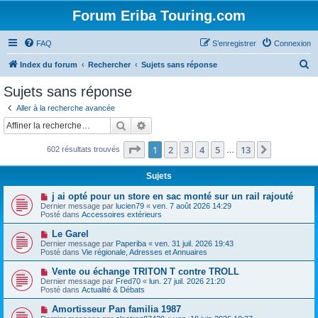
Forum Eriba Touring.com
FAQ
S’enregistrer
Connexion
R
Index du forum
Rechercher
Sujets sans réponse
e
Sujets sans réponse
c
Aller à la recherche avancée
h
Rechercher
Recherche avancée
e
Page
1
sur
13
1
2
3
4
5
13
Suivante
602 résultats trouvés
r
…
c
Sujets
h
N
j ai opté pour un store en sac monté sur un rail rajouté
e
o
Dernier message par
lucien79
«
ven. 7 août 2026 14:29
u
Posté dans
Accessoires extérieurs
r
v
e
N
Le Garel
a
o
Dernier message par
Paperiba
«
ven. 31 juil. 2026 19:43
u
u
Posté dans
Vie régionale, Adresses et Annuaires
m
v
e
e
N
Vente ou échange TRITON T contre TROLL
s
a
o
s
Dernier message par
Fred70
«
lun. 27 juil. 2026 21:20
u
u
a
Posté dans
Actualité & Débats
m
v
g
e
e
e
N
Amortisseur Pan familia 1987
s
a
o
s