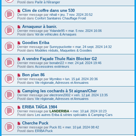
g
u
Posté dans
e
Partir à l'étranger
e
v
s
e
s
N
Clim de coffre dans une 530
a
a
o
Dernier message par
nihali
«
jeu. 7 nov. 2024 20:52
u
g
u
Posté dans
Confort Sanitaires Chauffage Froid
m
e
v
e
e
N
Arnaqueur à banir.
s
a
o
s
Dernier message par
Yolande95
«
mar. 5 nov. 2024 16:06
u
u
a
Posté dans
Vol de véhicules & Arnaques
m
v
g
e
e
e
N
Goodies Eriba
s
a
o
s
Dernier message par
Sunnypuckette
«
mar. 24 sept. 2024 14:32
u
u
a
Posté dans
Modèles réduits, Maquettes & Goodies
m
v
g
e
e
e
N
A vendre Façade Thule Rain Blocker G2
s
a
o
s
Dernier message par
bonabri22
«
mer. 24 juil. 2024 19:46
u
u
a
Posté dans
Accessoires extérieurs
m
v
g
e
e
e
N
Bon plan 86
s
a
o
s
Dernier message par
Mymiloo
«
lun. 15 juil. 2024 20:36
u
u
a
Posté dans
Vie régionale, Adresses et Annuaires
m
v
g
e
e
e
N
Camping les cochards à St aignan/Cher
s
a
o
s
Dernier message par
electronn2002
«
ven. 12 juil. 2024 13:35
u
u
a
Posté dans
Vie régionale, Adresses et Annuaires
m
v
g
e
e
e
N
ERIBA TAÏGA 1984
s
a
o
s
Dernier message par
LANDERIBA
«
mer. 10 juil. 2024 10:23
u
u
a
Posté dans
Les autres Eriba & séries spéciales & Camping-Cars
m
v
g
e
e
e
N
Cherche Puck
s
a
o
s
Dernier message par
Puck 81
«
mer. 10 juil. 2024 08:42
u
u
a
Posté dans
ERIBA Puck
m
v
g
e