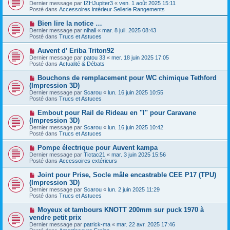
o
s
Dernier message par
IZHJupiter3
«
ven. 1 août 2025 15:11
u
u
a
Posté dans
Accessoires intérieur Sellerie Rangements
m
v
g
e
e
e
N
Bien lire la notice …
s
a
o
s
Dernier message par
nihali
«
mar. 8 juil. 2025 08:43
u
u
a
Posté dans
Trucs et Astuces
m
v
g
e
e
e
N
Auvent d’ Eriba Triton92
s
a
o
s
Dernier message par
patou 33
«
mer. 18 juin 2025 17:05
u
u
a
Posté dans
Actualité & Débats
m
v
g
e
e
e
N
Bouchons de remplacement pour WC chimique Tethford
s
a
o
s
(Impression 3D)
u
u
a
Dernier message par
m
Scarou
«
lun. 16 juin 2025 10:55
v
g
Posté dans
e
Trucs et Astuces
e
e
s
a
s
N
Embout pour Rail de Rideau en "I" pour Caravane
u
a
o
(Impression 3D)
m
g
u
e
Dernier message par
Scarou
«
lun. 16 juin 2025 10:42
e
v
s
Posté dans
Trucs et Astuces
e
s
a
a
N
Pompe électrique pour Auvent kampa
u
g
o
Dernier message par
m
Tictac21
«
mar. 3 juin 2025 15:56
e
u
Posté dans
e
Accessoires extérieurs
v
s
e
s
N
Joint pour Prise, Socle mâle encastrable CEE P17 (TPU)
a
a
o
(Impression 3D)
u
g
u
Dernier message par
m
Scarou
«
lun. 2 juin 2025 11:29
e
v
Posté dans
e
Trucs et Astuces
e
s
a
s
N
Moyeux et tambours KNOTT 200mm sur puck 1970 à
u
a
o
vendre petit prix
m
g
u
e
Dernier message par
patrick-ma
«
mar. 22 avr. 2025 17:46
e
v
s