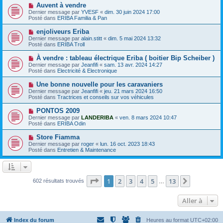
e
e
N
Auvent à vendre
s
a
o
s
Dernier message par
YVESF
«
dim. 30 juin 2024 17:00
u
u
a
Posté dans
ERIBA Familia & Pan
m
v
g
e
e
e
N
enjoliveurs Eriba
s
a
o
s
Dernier message par
alain.stitt
«
dim. 5 mai 2024 13:32
u
u
a
Posté dans
ERIBA Troll
m
v
g
e
e
e
N
À vendre : tableau électrique Eriba ( boitier Bip Scheiber )
s
a
o
s
Dernier message par
Jeanfifi
«
sam. 13 avr. 2024 14:27
u
u
a
Posté dans
Electricité & Electronique
m
v
g
e
e
e
N
Une bonne nouvelle pour les caravaniers
s
a
o
s
Dernier message par
Jeanfifi
«
jeu. 21 mars 2024 16:50
u
u
a
Posté dans
Tractrices et conseils sur vos véhicules
m
v
g
e
e
e
N
PONTOS 2009
s
a
o
s
Dernier message par
LANDERIBA
«
ven. 8 mars 2024 10:47
u
u
a
Posté dans
ERIBA Odin
m
v
g
e
e
e
N
Store Fiamma
s
a
o
s
Dernier message par
roger
«
lun. 16 oct. 2023 18:43
u
u
a
Posté dans
Entretien & Maintenance
m
v
g
e
e
e
s
a
s
u
a
m
Page
1
sur
13
1
2
3
4
5
13
Suivante
602 résultats trouvés
g
…
e
e
s
s
Aller à
a
g
e
Index du forum
Heures au format
UTC+02:00