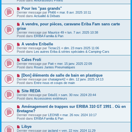
Posté dans
Amortisseurs Freins
e
s
a
a
N
Pour les "pas grands"
u
g
o
Dernier message par
m
Phi66
«
mar. 8 avr. 2025 10:11
e
u
Posté dans
e
Actualité & Débats
v
s
e
s
N
A vendre, pour pièces, caravane Eriba Fam sans carte
a
a
o
grise
u
g
u
Dernier message par
m
Maurice 49
«
lun. 7 avr. 2025 10:38
e
v
Posté dans
e
ERIBA Familia & Pan
e
s
a
s
N
A vendre Eribelle
u
a
o
Dernier message par
m
Tictac21
«
dim. 23 mars 2025 11:06
g
u
Posté dans
e
Les autres Eriba & séries spéciales & Camping-Cars
e
v
s
e
s
N
Cales Froli
a
a
o
Dernier message par
Patt
«
mer. 15 janv. 2025 22:09
u
g
u
Posté dans
Roues Jantes Pneumatiques
m
e
v
e
e
N
[Don] éléments de salle de bain en plastique
s
a
o
s
Dernier message par
chataigne42
«
dim. 12 janv. 2025 14:13
u
u
a
Posté dans
Entre nous et coups de main
m
v
g
e
e
e
N
Site REDA
s
a
o
s
Dernier message par
Ddu01
«
sam. 30 nov. 2024 20:44
u
u
a
Posté dans
Accessoires extérieurs
m
v
g
e
e
e
N
Aménagement de trappes sur ERIBA 310 GT 1991 . Où en
s
a
o
s
Bretagne?
u
u
a
Dernier message par
m
LEONB
«
mar. 26 nov. 2024 10:17
v
g
Posté dans
e
ERIBA Familia & Pan
e
e
s
a
s
N
Libye
u
a
o
Dernier message par
m
jacland
«
ven. 22 nov. 2024 11:29