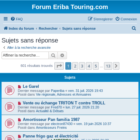
Forum Eriba Touring.com
FAQ
S’enregistrer
Connexion
R
Index du forum
Rechercher
Sujets sans réponse
e
Sujets sans réponse
c
Aller à la recherche avancée
h
Rechercher
Recherche avancée
e
Page
1
sur
13
1
2
3
4
5
13
Suivante
601 résultats trouvés
r
…
c
Sujets
h
N
Le Garel
e
o
Dernier message par
Paperiba
«
ven. 31 juil. 2026 19:43
u
Posté dans
Vie régionale, Adresses et Annuaires
r
v
e
N
Vente ou échange TRITON T contre TROLL
a
o
Dernier message par
Fred70
«
lun. 27 juil. 2026 21:20
u
u
Posté dans
Actualité & Débats
m
v
e
e
N
Amortisseur Pan familia 1987
s
a
o
s
Dernier message par
electron87430
«
ven. 19 juin 2026 10:37
u
u
a
Posté dans
Amortisseurs Freins
m
v
g
e
e
e
N
Panne frigo gaz et électricité
s
a
o
s