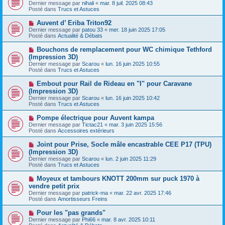
o
s
Dernier message par
nihali
«
mar. 8 juil. 2025 08:43
u
u
a
Posté dans
Trucs et Astuces
m
v
g
e
e
e
N
Auvent d’ Eriba Triton92
s
a
o
s
Dernier message par
patou 33
«
mer. 18 juin 2025 17:05
u
u
a
Posté dans
Actualité & Débats
m
v
g
e
e
e
N
Bouchons de remplacement pour WC chimique Tethford
s
a
o
s
(Impression 3D)
u
u
a
Dernier message par
m
Scarou
«
lun. 16 juin 2025 10:55
v
g
Posté dans
e
Trucs et Astuces
e
e
s
a
s
N
Embout pour Rail de Rideau en "I" pour Caravane
u
a
o
(Impression 3D)
m
g
u
e
Dernier message par
Scarou
«
lun. 16 juin 2025 10:42
e
v
s
Posté dans
Trucs et Astuces
e
s
a
a
N
Pompe électrique pour Auvent kampa
u
g
o
Dernier message par
m
Tictac21
«
mar. 3 juin 2025 15:56
e
u
Posté dans
e
Accessoires extérieurs
v
s
e
s
N
Joint pour Prise, Socle mâle encastrable CEE P17 (TPU)
a
a
o
(Impression 3D)
u
g
u
Dernier message par
m
Scarou
«
lun. 2 juin 2025 11:29
e
v
Posté dans
e
Trucs et Astuces
e
s
a
s
N
Moyeux et tambours KNOTT 200mm sur puck 1970 à
u
a
o
vendre petit prix
m
g
u
e
Dernier message par
patrick-ma
«
mar. 22 avr. 2025 17:46
e
v
s
Posté dans
Amortisseurs Freins
e
s
a
a
N
Pour les "pas grands"
u
g
o
Dernier message par
m
Phi66
«
mar. 8 avr. 2025 10:11
e
u