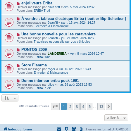
e
e
N
enjoliveurs Eriba
s
a
o
s
Dernier message par
alain.stitt
«
dim. 5 mai 2024 13:32
u
u
a
Posté dans
ERIBA Troll
m
v
g
e
e
e
N
À vendre : tableau électrique Eriba ( boitier Bip Scheiber )
s
a
o
s
Dernier message par
Jeanfifi
«
sam. 13 avr. 2024 14:27
u
u
a
Posté dans
Electricité & Electronique
m
v
g
e
e
e
N
Une bonne nouvelle pour les caravaniers
s
a
o
s
Dernier message par
Jeanfifi
«
jeu. 21 mars 2024 16:50
u
u
a
Posté dans
Tractrices et conseils sur vos véhicules
m
v
g
e
e
e
N
PONTOS 2009
s
a
o
s
Dernier message par
LANDERIBA
«
ven. 8 mars 2024 10:47
u
u
a
Posté dans
ERIBA Odin
m
v
g
e
e
e
N
Store Fiamma
s
a
o
s
Dernier message par
roger
«
lun. 16 oct. 2023 18:43
u
u
a
Posté dans
Entretien & Maintenance
m
v
g
e
e
e
N
Donne intérieur eriba puck 1991
s
a
o
s
Dernier message par
pilou
«
mar. 29 août 2023 16:53
u
u
a
Posté dans
ERIBA Puck
m
v
g
e
e
e
s
a
s
u
a
m
Page
1
sur
13
1
2
3
4
5
13
Suivante
601 résultats trouvés
g
…
e
e
s
s
Aller à
a
g
e
Index du forum
Heures au format
UTC+02:00