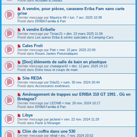
Posté dans
e
Actualité & Débats
v
s
e
s
N
A vendre, pour pièces, caravane Eriba Fam sans carte
a
a
o
grise
u
g
u
Dernier message par
m
Maurice 49
«
lun. 7 avr. 2025 10:38
e
v
Posté dans
e
ERIBA Familia & Pan
e
s
a
s
N
A vendre Eribelle
u
a
o
Dernier message par
m
Tictac21
«
dim. 23 mars 2025 11:06
g
u
Posté dans
e
Les autres Eriba & séries spéciales & Camping-Cars
e
v
s
e
s
N
Cales Froli
a
a
o
Dernier message par
Patt
«
mer. 15 janv. 2025 22:09
u
g
u
Posté dans
Roues Jantes Pneumatiques
m
e
v
e
e
N
[Don] éléments de salle de bain en plastique
s
a
o
s
Dernier message par
chataigne42
«
dim. 12 janv. 2025 14:13
u
u
a
Posté dans
Entre nous et coups de main
m
v
g
e
e
e
N
Site REDA
s
a
o
s
Dernier message par
Ddu01
«
sam. 30 nov. 2024 20:44
u
u
a
Posté dans
Accessoires extérieurs
m
v
g
e
e
e
N
Aménagement de trappes sur ERIBA 310 GT 1991 . Où en
s
a
o
s
Bretagne?
u
u
a
Dernier message par
m
LEONB
«
mar. 26 nov. 2024 10:17
v
g
Posté dans
e
ERIBA Familia & Pan
e
e
s
a
s
N
Libye
u
a
o
Dernier message par
m
jacland
«
ven. 22 nov. 2024 11:29
g
u
Posté dans
e
Partir à l'étranger
e
v
s
e
s
N
Clim de coffre dans une 530
a
a
o
Dernier message par
nihali
«
jeu. 7 nov. 2024 20:52
u