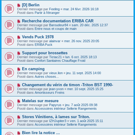
e
e
e
N
[D] Berlin
s
a
o
s
Dernier message par
Feeling
«
mar. 24 févr. 2026 16:18
u
u
a
Posté dans
Partir à l'étranger
m
v
g
e
e
e
N
Recherche documentation ERIBA CAR
s
a
o
s
Dernier message par
Baroudeur84
«
sam. 20 déc. 2025 12:37
u
u
a
Posté dans
Entre nous et coups de main
m
v
g
e
e
e
N
Vends Puck 1978
s
a
o
s
Dernier message par
alainvar
«
mer. 26 nov. 2025 20:05
u
u
a
Posté dans
ERIBA Puck
m
v
g
e
e
e
N
Support pour brossettes
s
a
o
s
Dernier message par
Tictac21
«
lun. 6 oct. 2025 18:13
u
u
a
Posté dans
Confort Sanitaires Chauffage Froid
m
v
g
e
e
e
N
En camping
s
a
o
s
Dernier message par
vieux.lion
«
jeu. 11 sept. 2025 14:00
u
u
a
Posté dans
Autres choses...
m
v
g
e
e
e
N
Changement du vérin de timon -Triton BST 1990-
s
a
o
s
Dernier message par
jean-yvon
«
mer. 10 sept. 2025 15:25
u
u
a
Posté dans
Amortisseurs Freins
m
v
g
e
e
e
N
Matelas sur mesure
s
a
o
s
Dernier message par
Papyrus
«
jeu. 7 août 2025 09:38
u
u
a
Posté dans
Accessoires intérieur Sellerie Rangements
m
v
g
e
e
e
N
Stores Vénitiens, à lames sur Triton.
s
a
o
s
Dernier message par
IZHJupiter3
«
ven. 1 août 2025 15:11
u
u
a
Posté dans
Accessoires intérieur Sellerie Rangements
m
v
g
e
e
e
N
Bien lire la notice …
s
a