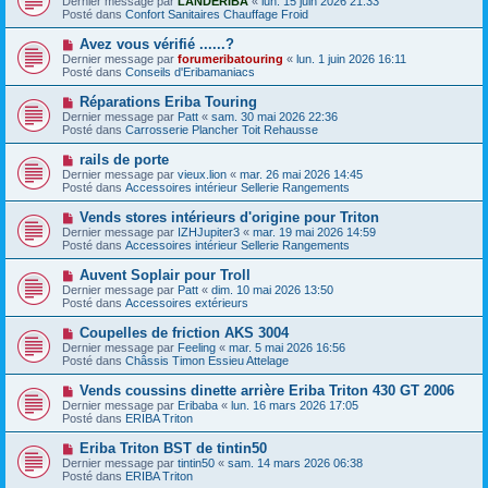
Dernier message par
LANDERIBA
«
lun. 15 juin 2026 21:33
u
u
a
Posté dans
Confort Sanitaires Chauffage Froid
m
v
g
e
e
e
N
Avez vous vérifié ......?
s
a
o
s
Dernier message par
forumeribatouring
«
lun. 1 juin 2026 16:11
u
u
a
Posté dans
Conseils d'Eribamaniacs
m
v
g
e
e
e
N
Réparations Eriba Touring
s
a
o
s
Dernier message par
Patt
«
sam. 30 mai 2026 22:36
u
u
a
Posté dans
Carrosserie Plancher Toit Rehausse
m
v
g
e
e
e
N
rails de porte
s
a
o
s
Dernier message par
vieux.lion
«
mar. 26 mai 2026 14:45
u
u
a
Posté dans
Accessoires intérieur Sellerie Rangements
m
v
g
e
e
e
N
Vends stores intérieurs d'origine pour Triton
s
a
o
s
Dernier message par
IZHJupiter3
«
mar. 19 mai 2026 14:59
u
u
a
Posté dans
Accessoires intérieur Sellerie Rangements
m
v
g
e
e
e
N
Auvent Soplair pour Troll
s
a
o
s
Dernier message par
Patt
«
dim. 10 mai 2026 13:50
u
u
a
Posté dans
Accessoires extérieurs
m
v
g
e
e
e
N
Coupelles de friction AKS 3004
s
a
o
s
Dernier message par
Feeling
«
mar. 5 mai 2026 16:56
u
u
a
Posté dans
Châssis Timon Essieu Attelage
m
v
g
e
e
e
N
Vends coussins dinette arrière Eriba Triton 430 GT 2006
s
a
o
s
Dernier message par
Eribaba
«
lun. 16 mars 2026 17:05
u
u
a
Posté dans
ERIBA Triton
m
v
g
e
e
e
N
Eriba Triton BST de tintin50
s
a
o
s
Dernier message par
tintin50
«
sam. 14 mars 2026 06:38
u
u
a
Posté dans
ERIBA Triton
m
v
g