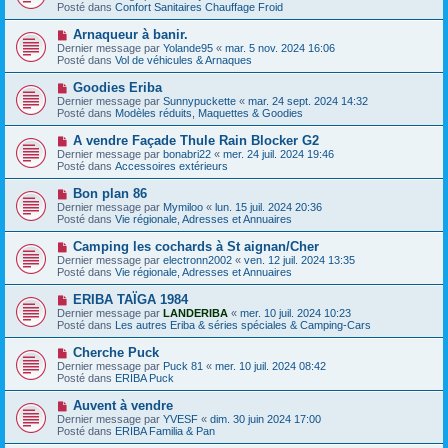
g
u
Posté dans
Confort Sanitaires Chauffage Froid
m
e
v
e
e
N
Arnaqueur à banir.
s
a
o
s
Dernier message par
Yolande95
«
mar. 5 nov. 2024 16:06
u
u
a
Posté dans
Vol de véhicules & Arnaques
m
v
g
e
e
e
N
Goodies Eriba
s
a
o
s
Dernier message par
Sunnypuckette
«
mar. 24 sept. 2024 14:32
u
u
a
Posté dans
Modèles réduits, Maquettes & Goodies
m
v
g
e
e
e
N
A vendre Façade Thule Rain Blocker G2
s
a
o
s
Dernier message par
bonabri22
«
mer. 24 juil. 2024 19:46
u
u
a
Posté dans
Accessoires extérieurs
m
v
g
e
e
e
N
Bon plan 86
s
a
o
s
Dernier message par
Mymiloo
«
lun. 15 juil. 2024 20:36
u
u
a
Posté dans
Vie régionale, Adresses et Annuaires
m
v
g
e
e
e
N
Camping les cochards à St aignan/Cher
s
a
o
s
Dernier message par
electronn2002
«
ven. 12 juil. 2024 13:35
u
u
a
Posté dans
Vie régionale, Adresses et Annuaires
m
v
g
e
e
e
N
ERIBA TAÏGA 1984
s
a
o
s
Dernier message par
LANDERIBA
«
mer. 10 juil. 2024 10:23
u
u
a
Posté dans
Les autres Eriba & séries spéciales & Camping-Cars
m
v
g
e
e
e
N
Cherche Puck
s
a
o
s
Dernier message par
Puck 81
«
mer. 10 juil. 2024 08:42
u
u
a
Posté dans
ERIBA Puck
m
v
g
e
e
e
N
Auvent à vendre
s
a
o
s
Dernier message par
YVESF
«
dim. 30 juin 2024 17:00
u
u
a
Posté dans
ERIBA Familia & Pan
m
v
g
e