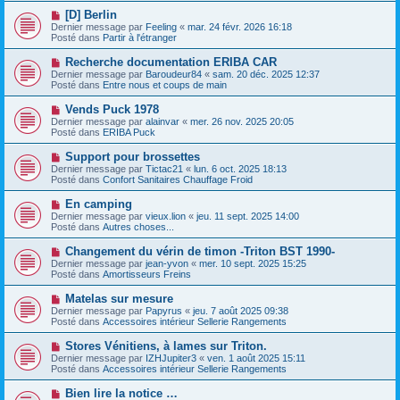
e
e
e
N
[D] Berlin
s
a
o
s
Dernier message par
Feeling
«
mar. 24 févr. 2026 16:18
u
u
a
Posté dans
Partir à l'étranger
m
v
g
e
e
e
N
Recherche documentation ERIBA CAR
s
a
o
s
Dernier message par
Baroudeur84
«
sam. 20 déc. 2025 12:37
u
u
a
Posté dans
Entre nous et coups de main
m
v
g
e
e
e
N
Vends Puck 1978
s
a
o
s
Dernier message par
alainvar
«
mer. 26 nov. 2025 20:05
u
u
a
Posté dans
ERIBA Puck
m
v
g
e
e
e
N
Support pour brossettes
s
a
o
s
Dernier message par
Tictac21
«
lun. 6 oct. 2025 18:13
u
u
a
Posté dans
Confort Sanitaires Chauffage Froid
m
v
g
e
e
e
N
En camping
s
a
o
s
Dernier message par
vieux.lion
«
jeu. 11 sept. 2025 14:00
u
u
a
Posté dans
Autres choses...
m
v
g
e
e
e
N
Changement du vérin de timon -Triton BST 1990-
s
a
o
s
Dernier message par
jean-yvon
«
mer. 10 sept. 2025 15:25
u
u
a
Posté dans
Amortisseurs Freins
m
v
g
e
e
e
N
Matelas sur mesure
s
a
o
s
Dernier message par
Papyrus
«
jeu. 7 août 2025 09:38
u
u
a
Posté dans
Accessoires intérieur Sellerie Rangements
m
v
g
e
e
e
N
Stores Vénitiens, à lames sur Triton.
s
a
o
s
Dernier message par
IZHJupiter3
«
ven. 1 août 2025 15:11
u
u
a
Posté dans
Accessoires intérieur Sellerie Rangements
m
v
g
e
e
e
N
Bien lire la notice …
s
a