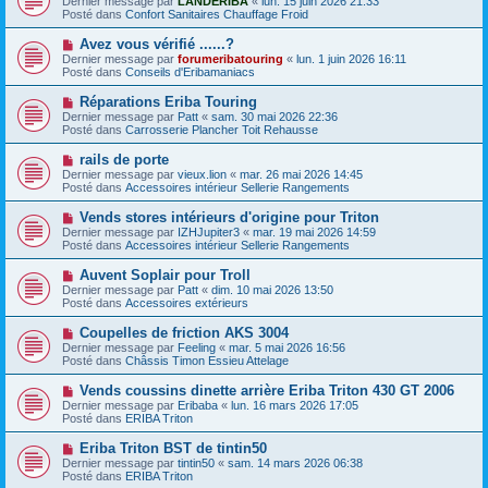
Dernier message par
LANDERIBA
«
lun. 15 juin 2026 21:33
u
u
a
Posté dans
Confort Sanitaires Chauffage Froid
m
v
g
e
e
e
N
Avez vous vérifié ......?
s
a
o
s
Dernier message par
forumeribatouring
«
lun. 1 juin 2026 16:11
u
u
a
Posté dans
Conseils d'Eribamaniacs
m
v
g
e
e
e
N
Réparations Eriba Touring
s
a
o
s
Dernier message par
Patt
«
sam. 30 mai 2026 22:36
u
u
a
Posté dans
Carrosserie Plancher Toit Rehausse
m
v
g
e
e
e
N
rails de porte
s
a
o
s
Dernier message par
vieux.lion
«
mar. 26 mai 2026 14:45
u
u
a
Posté dans
Accessoires intérieur Sellerie Rangements
m
v
g
e
e
e
N
Vends stores intérieurs d'origine pour Triton
s
a
o
s
Dernier message par
IZHJupiter3
«
mar. 19 mai 2026 14:59
u
u
a
Posté dans
Accessoires intérieur Sellerie Rangements
m
v
g
e
e
e
N
Auvent Soplair pour Troll
s
a
o
s
Dernier message par
Patt
«
dim. 10 mai 2026 13:50
u
u
a
Posté dans
Accessoires extérieurs
m
v
g
e
e
e
N
Coupelles de friction AKS 3004
s
a
o
s
Dernier message par
Feeling
«
mar. 5 mai 2026 16:56
u
u
a
Posté dans
Châssis Timon Essieu Attelage
m
v
g
e
e
e
N
Vends coussins dinette arrière Eriba Triton 430 GT 2006
s
a
o
s
Dernier message par
Eribaba
«
lun. 16 mars 2026 17:05
u
u
a
Posté dans
ERIBA Triton
m
v
g
e
e
e
N
Eriba Triton BST de tintin50
s
a
o
s
Dernier message par
tintin50
«
sam. 14 mars 2026 06:38
u
u
a
Posté dans
ERIBA Triton
m
v
g