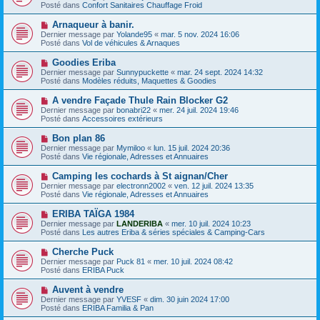
g
u
Posté dans
Confort Sanitaires Chauffage Froid
m
e
v
e
e
N
Arnaqueur à banir.
s
a
o
s
Dernier message par
Yolande95
«
mar. 5 nov. 2024 16:06
u
u
a
Posté dans
Vol de véhicules & Arnaques
m
v
g
e
e
e
N
Goodies Eriba
s
a
o
s
Dernier message par
Sunnypuckette
«
mar. 24 sept. 2024 14:32
u
u
a
Posté dans
Modèles réduits, Maquettes & Goodies
m
v
g
e
e
e
N
A vendre Façade Thule Rain Blocker G2
s
a
o
s
Dernier message par
bonabri22
«
mer. 24 juil. 2024 19:46
u
u
a
Posté dans
Accessoires extérieurs
m
v
g
e
e
e
N
Bon plan 86
s
a
o
s
Dernier message par
Mymiloo
«
lun. 15 juil. 2024 20:36
u
u
a
Posté dans
Vie régionale, Adresses et Annuaires
m
v
g
e
e
e
N
Camping les cochards à St aignan/Cher
s
a
o
s
Dernier message par
electronn2002
«
ven. 12 juil. 2024 13:35
u
u
a
Posté dans
Vie régionale, Adresses et Annuaires
m
v
g
e
e
e
N
ERIBA TAÏGA 1984
s
a
o
s
Dernier message par
LANDERIBA
«
mer. 10 juil. 2024 10:23
u
u
a
Posté dans
Les autres Eriba & séries spéciales & Camping-Cars
m
v
g
e
e
e
N
Cherche Puck
s
a
o
s
Dernier message par
Puck 81
«
mer. 10 juil. 2024 08:42
u
u
a
Posté dans
ERIBA Puck
m
v
g
e
e
e
N
Auvent à vendre
s
a
o
s
Dernier message par
YVESF
«
dim. 30 juin 2024 17:00
u
u
a
Posté dans
ERIBA Familia & Pan
m
v
g
e