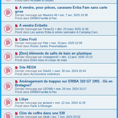
Posté dans
e
Actualité & Débats
v
s
e
s
N
A vendre, pour pièces, caravane Eriba Fam sans carte
a
a
o
grise
u
g
u
Dernier message par
m
Maurice 49
«
lun. 7 avr. 2025 10:38
e
v
Posté dans
e
ERIBA Familia & Pan
e
s
a
s
N
A vendre Eribelle
u
a
o
Dernier message par
m
Tictac21
«
dim. 23 mars 2025 11:06
g
u
Posté dans
e
Les autres Eriba & séries spéciales & Camping-Cars
e
v
s
e
s
N
Cales Froli
a
a
o
Dernier message par
Patt
«
mer. 15 janv. 2025 22:09
u
g
u
Posté dans
Roues Jantes Pneumatiques
m
e
v
e
e
N
[Don] éléments de salle de bain en plastique
s
a
o
s
Dernier message par
chataigne42
«
dim. 12 janv. 2025 14:13
u
u
a
Posté dans
Entre nous et coups de main
m
v
g
e
e
e
N
Site REDA
s
a
o
s
Dernier message par
Ddu01
«
sam. 30 nov. 2024 20:44
u
u
a
Posté dans
Accessoires extérieurs
m
v
g
e
e
e
N
Aménagement de trappes sur ERIBA 310 GT 1991 . Où en
s
a
o
s
Bretagne?
u
u
a
Dernier message par
m
LEONB
«
mar. 26 nov. 2024 10:17
v
g
Posté dans
e
ERIBA Familia & Pan
e
e
s
a
s
N
Libye
u
a
o
Dernier message par
m
jacland
«
ven. 22 nov. 2024 11:29
g
u
Posté dans
e
Partir à l'étranger
e
v
s
e
s
N
Clim de coffre dans une 530
a
a
o
Dernier message par
nihali
«
jeu. 7 nov. 2024 20:52
u