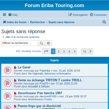
Forum Eriba Touring.com
FAQ
S’enregistrer
Connexion
R
Index du forum
Rechercher
Sujets sans réponse
e
Sujets sans réponse
c
Aller à la recherche avancée
h
Rechercher
Recherche avancée
e
Page
1
sur
13
1
2
3
4
5
13
Suivante
601 résultats trouvés
r
…
c
Sujets
h
N
Le Garel
e
o
Dernier message par
Paperiba
«
ven. 31 juil. 2026 19:43
u
Posté dans
Vie régionale, Adresses et Annuaires
r
v
e
N
Vente ou échange TRITON T contre TROLL
a
o
Dernier message par
Fred70
«
lun. 27 juil. 2026 21:20
u
u
Posté dans
Actualité & Débats
m
v
e
e
N
Amortisseur Pan familia 1987
s
a
o
s
Dernier message par
electron87430
«
ven. 19 juin 2026 10:37
u
u
a
Posté dans
Amortisseurs Freins
m
v
g
e
e
e
N
Panne frigo gaz et électricité
s
a
o
s