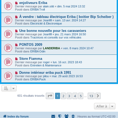
e
e
N
enjoliveurs Eriba
s
a
o
s
Dernier message par
alain.stitt
«
dim. 5 mai 2024 13:32
u
u
a
Posté dans
ERIBA Troll
m
v
g
e
e
e
N
À vendre : tableau électrique Eriba ( boitier Bip Scheiber )
s
a
o
s
Dernier message par
Jeanfifi
«
sam. 13 avr. 2024 14:27
u
u
a
Posté dans
Electricité & Electronique
m
v
g
e
e
e
N
Une bonne nouvelle pour les caravaniers
s
a
o
s
Dernier message par
Jeanfifi
«
jeu. 21 mars 2024 16:50
u
u
a
Posté dans
Tractrices et conseils sur vos véhicules
m
v
g
e
e
e
N
PONTOS 2009
s
a
o
s
Dernier message par
LANDERIBA
«
ven. 8 mars 2024 10:47
u
u
a
Posté dans
ERIBA Odin
m
v
g
e
e
e
N
Store Fiamma
s
a
o
s
Dernier message par
roger
«
lun. 16 oct. 2023 18:43
u
u
a
Posté dans
Entretien & Maintenance
m
v
g
e
e
e
N
Donne intérieur eriba puck 1991
s
a
o
s
Dernier message par
pilou
«
mar. 29 août 2023 16:53
u
u
a
Posté dans
ERIBA Puck
m
v
g
e
e
e
s
a
s
u
a
m
Page
1
sur
13
1
2
3
4
5
13
Suivante
601 résultats trouvés
g
…
e
e
s
s
Aller à
a
g
e
Index du forum
Heures au format
UTC+02:00