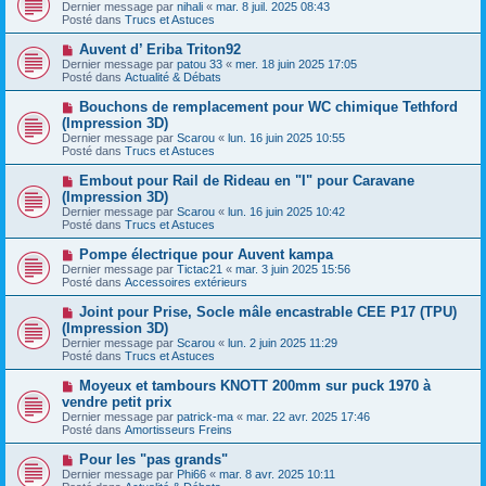
o
s
Dernier message par
nihali
«
mar. 8 juil. 2025 08:43
u
u
a
Posté dans
Trucs et Astuces
m
v
g
e
e
e
N
Auvent d’ Eriba Triton92
s
a
o
s
Dernier message par
patou 33
«
mer. 18 juin 2025 17:05
u
u
a
Posté dans
Actualité & Débats
m
v
g
e
e
e
N
Bouchons de remplacement pour WC chimique Tethford
s
a
o
s
(Impression 3D)
u
u
a
Dernier message par
m
Scarou
«
lun. 16 juin 2025 10:55
v
g
Posté dans
e
Trucs et Astuces
e
e
s
a
s
N
Embout pour Rail de Rideau en "I" pour Caravane
u
a
o
(Impression 3D)
m
g
u
e
Dernier message par
Scarou
«
lun. 16 juin 2025 10:42
e
v
s
Posté dans
Trucs et Astuces
e
s
a
a
N
Pompe électrique pour Auvent kampa
u
g
o
Dernier message par
m
Tictac21
«
mar. 3 juin 2025 15:56
e
u
Posté dans
e
Accessoires extérieurs
v
s
e
s
N
Joint pour Prise, Socle mâle encastrable CEE P17 (TPU)
a
a
o
(Impression 3D)
u
g
u
Dernier message par
m
Scarou
«
lun. 2 juin 2025 11:29
e
v
Posté dans
e
Trucs et Astuces
e
s
a
s
N
Moyeux et tambours KNOTT 200mm sur puck 1970 à
u
a
o
vendre petit prix
m
g
u
e
Dernier message par
patrick-ma
«
mar. 22 avr. 2025 17:46
e
v
s
Posté dans
Amortisseurs Freins
e
s
a
a
N
Pour les "pas grands"
u
g
o
Dernier message par
m
Phi66
«
mar. 8 avr. 2025 10:11
e
u