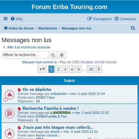
Forum Eriba Touring.com
FAQ
S’enregistrer
Connexion
R
Index du forum
Rechercher
Messages non lus
e
Messages non lus
c
Aller à la recherche avancée
h
Rechercher
Recherche avancée
e
Marquer tout comme lu
• Plus de 1000 résultats ont été trouvés
r
Page
1
sur
20
1
2
3
4
5
20
Suivante
…
c
h
Sujets
e
N
On se dépêche
o
Dernier message par
eribabinbin
«
mer. 5 août 2026 21:44
r
u
Posté dans
ERIBA Triton
v
Réponses :
14
e
a
N
Recherche Familia à vendre !
u
o
Dernier message par
LANDERIBA
«
mer. 5 août 2026 21:02
m
u
Posté dans
ERIBA Familia & Pan
e
v
Réponses :
5
s
e
s
a
N
J'suis pas très blague mais celle-là...
a
u
o
Dernier message par
phane
«
mer. 5 août 2026 21:01
g
m
u
Posté dans
Autres choses...
e
e
v
Réponses :
8894