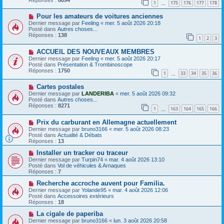
1
175
176
177
178
s
e
…
s
a
N
a
Pour les amateurs de voitures anciennes
u
o
g
m
Dernier message par
Feeling
«
mer. 5 août 2026 20:18
u
e
e
Posté dans
Autres choses...
v
s
Réponses :
138
1
2
3
e
s
a
a
N
ACCUEIL DES NOUVEAUX MEMBRES
u
g
o
m
e
Dernier message par
Feeling
«
mer. 5 août 2026 20:17
u
e
Posté dans
Présentation & Trombinoscope
v
s
Réponses :
1750
1
33
34
35
36
e
…
s
a
a
N
Cartes postales
u
g
o
m
e
Dernier message par
LANDERIBA
«
mer. 5 août 2026 09:32
u
e
Posté dans
Autres choses...
v
s
Réponses :
8271
1
163
164
165
166
e
…
s
a
a
N
Prix ​​du carburant en Allemagne actuellement
u
g
o
m
e
Dernier message par
bruno3166
«
mer. 5 août 2026 08:23
u
e
Posté dans
Actualité & Débats
v
s
Réponses :
13
e
s
a
N
a
Installer un tracker ou traceur
u
o
g
Dernier message par
Turpin74
«
mar. 4 août 2026 13:10
m
u
e
Posté dans
Vol de véhicules & Arnaques
e
v
Réponses :
7
s
e
s
a
N
Recherche accroche auvent pour Familia.
a
u
o
Dernier message par
Yolande95
«
mar. 4 août 2026 12:06
g
m
u
Posté dans
Accessoires extérieurs
e
e
v
Réponses :
18
s
e
s
a
N
La cigale de paperiba
a
u
o
Dernier message par
bruno3166
«
lun. 3 août 2026 20:58
g