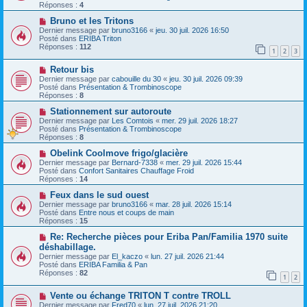
v
s
Réponses :
4
e
s
a
N
a
Bruno et les Tritons
u
o
g
Dernier message par
bruno3166
«
jeu. 30 juil. 2026 16:50
m
u
e
Posté dans
ERIBA Triton
e
v
Réponses :
112
1
2
3
s
e
s
a
N
a
Retour bis
u
o
g
m
Dernier message par
cabouille du 30
«
jeu. 30 juil. 2026 09:39
u
e
e
Posté dans
Présentation & Trombinoscope
v
s
Réponses :
8
e
s
a
N
a
Stationnement sur autoroute
u
o
g
Dernier message par
Les Comtois
«
mer. 29 juil. 2026 18:27
m
u
e
Posté dans
Présentation & Trombinoscope
e
v
Réponses :
8
s
e
s
a
N
Obelink Coolmove frigo/glacière
a
u
o
Dernier message par
Bernard-7338
«
mer. 29 juil. 2026 15:44
g
m
u
Posté dans
Confort Sanitaires Chauffage Froid
e
e
v
Réponses :
14
s
e
s
a
N
Feux dans le sud ouest
a
u
o
Dernier message par
bruno3166
«
mar. 28 juil. 2026 15:14
g
m
u
Posté dans
Entre nous et coups de main
e
e
v
Réponses :
15
s
e
s
a
N
Re: Recherche pièces pour Eriba Pan/Familia 1970 suite
a
u
o
déshabillage.
g
m
u
Dernier message par
El_kaczo
«
lun. 27 juil. 2026 21:44
e
e
v
Posté dans
ERIBA Familia & Pan
s
e
Réponses :
82
s
a
1
2
a
u
g
m
N
Vente ou échange TRITON T contre TROLL
e
e
o
Dernier message par
Fred70
«
lun. 27 juil. 2026 21:20