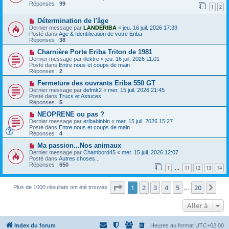
e
e
v
Réponses :
99
1
2
s
e
s
a
N
a
Détermination de l'âge
u
o
g
m
Dernier message par
LANDERIBA
«
jeu. 16 juil. 2026 17:39
u
e
e
Posté dans
Age & Identification de votre Eriba
v
s
Réponses :
38
e
s
a
N
a
Charnière Porte Eriba Triton de 1981
u
o
g
Dernier message par
illektre
«
jeu. 16 juil. 2026 11:01
m
u
e
Posté dans
Entre nous et coups de main
e
v
Réponses :
2
s
e
s
a
N
Fermeture des ouvrants Eriba 550 GT
a
u
o
Dernier message par
defmk2
«
mer. 15 juil. 2026 21:45
g
m
u
Posté dans
Trucs et Astuces
e
e
v
Réponses :
5
s
e
s
a
N
NEOPRENE ou pas ?
a
u
o
Dernier message par
eribabinbin
«
mer. 15 juil. 2026 15:27
g
m
u
Posté dans
Entre nous et coups de main
e
e
v
Réponses :
4
s
e
s
a
N
Ma passion...Nos animaux
a
u
o
Dernier message par
Chambord45
«
mer. 15 juil. 2026 12:07
g
m
u
Posté dans
Autres choses...
e
e
v
Réponses :
650
1
11
12
13
14
s
e
…
s
a
a
u
Page
1
sur
20
1
2
3
4
5
20
Sui
g
Plus de 1000 résultats ont été trouvés
m
…
e
e
s
Aller à
s
a
g
e
Index du forum
Heures au format
UTC+02:00