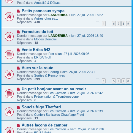
s
u
Posté dans
Actualité & Débats
s
v
a
e
N
Petits panneaux sympa
g
a
o
Dernier message par
LANDERIBA
«
lun. 27 juil. 2026 18:52
e
u
u
Posté dans
Autres choses...
m
v
Réponses :
438
e
1
6
7
8
9
e
…
s
a
s
N
Fermeture de toit
u
a
o
m
Dernier message par
LANDERIBA
«
lun. 27 juil. 2026 18:40
g
u
e
Posté dans
Modes d'emploi
e
v
s
Réponses :
18
e
s
a
N
a
Vente Eriba 542
u
o
g
Dernier message par
Patt
«
lun. 27 juil. 2026 09:03
m
u
e
Posté dans
ERIBA Troll
e
v
Réponses :
4
s
e
s
a
N
Vues sur la route
a
u
o
Dernier message par
Feeling
«
dim. 26 juil. 2026 22:41
g
m
u
Posté dans
Sorties & Rencontres
e
e
v
Réponses :
399
1
5
6
7
8
s
e
…
s
a
N
a
Un petit bonjour avant un au revoir
u
o
g
m
Dernier message par
Les Comtois
«
dim. 26 juil. 2026 18:42
u
e
e
Posté dans
Présentation & Trombinoscope
v
s
Réponses :
8
e
s
a
N
a
Soucis frigo Thetford
u
o
g
Dernier message par
Les Comtois
«
dim. 26 juil. 2026 18:39
m
u
e
Posté dans
Confort Sanitaires Chauffage Froid
e
v
Réponses :
13
s
e
s
a
N
Autres façons de camper
a
u
o
Dernier message par
Les Comtois
«
sam. 25 juil. 2026 20:36
g
m
u
Posté dans
ERIBA Spirit