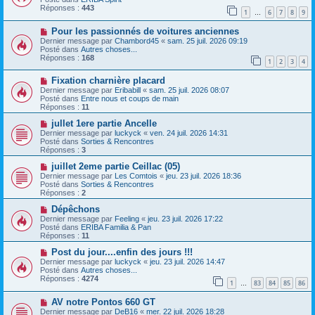
e
e
v
Réponses :
443
1
6
7
8
9
s
e
…
s
a
N
a
Pour les passionnés de voitures anciennes
u
o
g
m
Dernier message par
Chambord45
«
sam. 25 juil. 2026 09:19
u
e
e
Posté dans
Autres choses...
v
s
Réponses :
168
1
2
3
4
e
s
a
a
N
Fixation charnière placard
u
g
o
m
e
Dernier message par
Eribabill
«
sam. 25 juil. 2026 08:07
u
e
Posté dans
Entre nous et coups de main
v
s
Réponses :
11
e
s
a
N
a
jullet 1ere partie Ancelle
u
o
g
Dernier message par
luckyck
«
ven. 24 juil. 2026 14:31
m
u
e
Posté dans
Sorties & Rencontres
e
v
Réponses :
3
s
e
s
a
N
juillet 2eme partie Ceillac (05)
a
u
o
Dernier message par
Les Comtois
«
jeu. 23 juil. 2026 18:36
g
m
u
Posté dans
Sorties & Rencontres
e
e
v
Réponses :
2
s
e
s
a
N
Dépêchons
a
u
o
Dernier message par
Feeling
«
jeu. 23 juil. 2026 17:22
g
m
u
Posté dans
ERIBA Familia & Pan
e
e
v
Réponses :
11
s
e
s
a
N
Post du jour....enfin des jours !!!
a
u
o
Dernier message par
luckyck
«
jeu. 23 juil. 2026 14:47
g
m
u
Posté dans
Autres choses...
e
e
v
Réponses :
4274
1
83
84
85
86
s
e
…
s
a
N
a
AV notre Pontos 660 GT
u
o
g
m
Dernier message par
DeB16
«
mer. 22 juil. 2026 18:28