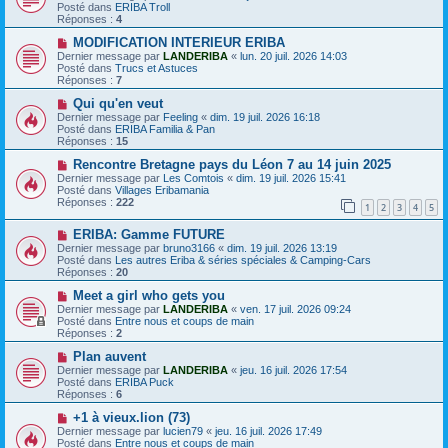
u
e
e
Posté dans
ERIBA Troll
v
s
Réponses :
4
e
s
a
N
a
MODIFICATION INTERIEUR ERIBA
u
o
g
Dernier message par
LANDERIBA
«
lun. 20 juil. 2026 14:03
m
u
e
Posté dans
Trucs et Astuces
e
v
Réponses :
7
s
e
s
a
N
Qui qu'en veut
a
u
o
Dernier message par
Feeling
«
dim. 19 juil. 2026 16:18
g
m
u
Posté dans
ERIBA Familia & Pan
e
e
v
Réponses :
15
s
e
s
a
N
Rencontre Bretagne pays du Léon 7 au 14 juin 2025
a
u
o
Dernier message par
Les Comtois
«
dim. 19 juil. 2026 15:41
g
m
u
Posté dans
Villages Eribamania
e
e
v
Réponses :
222
1
2
3
4
5
s
e
s
a
N
a
ERIBA: Gamme FUTURE
u
o
g
m
Dernier message par
bruno3166
«
dim. 19 juil. 2026 13:19
u
e
e
Posté dans
Les autres Eriba & séries spéciales & Camping-Cars
v
s
Réponses :
20
e
s
a
N
a
Meet a girl who gets you
u
o
g
Dernier message par
LANDERIBA
«
ven. 17 juil. 2026 09:24
m
u
e
Posté dans
Entre nous et coups de main
e
v
Réponses :
2
s
e
s
a
N
Plan auvent
a
u
o
Dernier message par
LANDERIBA
«
jeu. 16 juil. 2026 17:54
g
m
u
Posté dans
ERIBA Puck
e
e
v
Réponses :
6
s
e
s
a
N
+1 à vieux.lion (73)
a
u
o
Dernier message par
lucien79
«
jeu. 16 juil. 2026 17:49
g
m
u
Posté dans
Entre nous et coups de main