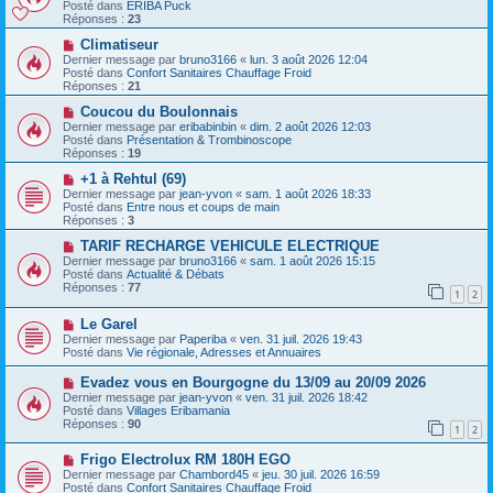
m
u
Posté dans
ERIBA Puck
e
e
v
Réponses :
23
s
e
s
a
N
Climatiseur
a
u
o
Dernier message par
bruno3166
«
lun. 3 août 2026 12:04
g
m
u
Posté dans
Confort Sanitaires Chauffage Froid
e
e
v
Réponses :
21
s
e
s
a
N
Coucou du Boulonnais
a
u
o
Dernier message par
eribabinbin
«
dim. 2 août 2026 12:03
g
m
u
Posté dans
Présentation & Trombinoscope
e
e
v
Réponses :
19
s
e
s
a
N
+1 à Rehtul (69)
a
u
o
Dernier message par
jean-yvon
«
sam. 1 août 2026 18:33
g
m
u
Posté dans
Entre nous et coups de main
e
e
v
Réponses :
3
s
e
s
a
N
TARIF RECHARGE VEHICULE ELECTRIQUE
a
u
o
Dernier message par
bruno3166
«
sam. 1 août 2026 15:15
g
m
u
Posté dans
Actualité & Débats
e
e
v
Réponses :
77
1
2
s
e
s
a
N
a
Le Garel
u
o
g
m
Dernier message par
Paperiba
«
ven. 31 juil. 2026 19:43
u
e
e
Posté dans
Vie régionale, Adresses et Annuaires
v
s
e
s
N
Evadez vous en Bourgogne du 13/09 au 20/09 2026
a
a
o
Dernier message par
jean-yvon
«
ven. 31 juil. 2026 18:42
u
g
u
Posté dans
Villages Eribamania
m
e
v
Réponses :
90
e
1
2
e
s
a
s
N
Frigo Electrolux RM 180H EGO
u
a
o
m
Dernier message par
Chambord45
«
jeu. 30 juil. 2026 16:59
g
u
e
Posté dans
Confort Sanitaires Chauffage Froid
e