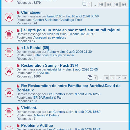
v
s
Réponses :
8279
1
163
164
165
166
e
…
s
a
a
N
Climatiseur
u
g
o
m
e
Dernier message par
bruno3166
«
lun. 10 août 2026 08:58
u
e
Posté dans
Confort Sanitaires Chauffage Froid
v
s
Réponses :
24
e
s
a
N
a
j ai opté pour un store en sac monté sur un rail rajouté
u
o
g
Dernier message par
lucien79
«
lun. 10 août 2026 01:42
m
u
e
Posté dans
Accessoires extérieurs
e
v
Réponses :
7
s
e
s
a
N
+1 à Rehtul (69)
a
u
o
Dernier message par
Rehtul
«
dim. 9 août 2026 21:30
g
m
u
Posté dans
Entre nous et coups de main
e
e
v
Réponses :
4
s
e
s
a
N
Restauration Sunny - Puck 1974
a
u
o
Dernier message par
eribabinbin
«
dim. 9 août 2026 20:05
g
m
u
Posté dans
ERIBA Puck
e
e
v
Réponses :
1600
1
30
31
32
33
s
e
…
s
a
N
a
Re: Restauration de notre Familia par Aurélie&David de
u
o
g
m
Bordeaux
u
e
e
Dernier message par
Les Comtois
«
dim. 9 août 2026 18:58
v
s
Posté dans
ERIBA Familia & Pan
e
s
Réponses :
33
a
a
u
g
N
Vivifiant.
m
e
o
Dernier message par
Les Comtois
«
dim. 9 août 2026 18:50
e
u
Posté dans
Actualité & Débats
s
v
Réponses :
7
s
e
a
a
N
Problème AdBlue
g
u
o
Dernier message par
Les Comtois
«
dim. 9 août 2026 18:47