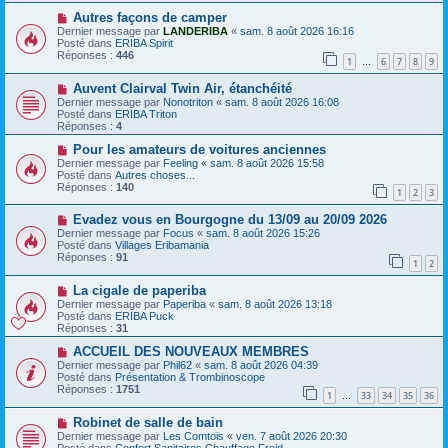
e
s
a
N
a
Autres façons de camper
u
o
g
Dernier message par
LANDERIBA
«
sam. 8 août 2026 16:16
m
u
e
Posté dans
ERIBA Spirit
e
v
Réponses :
446
1
6
7
8
9
s
e
…
s
a
N
a
Auvent Clairval Twin Air, étanchéité
u
o
g
m
Dernier message par
Nonotriton
«
sam. 8 août 2026 16:08
u
e
e
Posté dans
ERIBA Triton
v
s
Réponses :
4
e
s
a
N
a
Pour les amateurs de voitures anciennes
u
o
g
Dernier message par
Feeling
«
sam. 8 août 2026 15:58
m
u
e
Posté dans
Autres choses...
e
v
Réponses :
140
1
2
3
s
e
s
a
N
a
Evadez vous en Bourgogne du 13/09 au 20/09 2026
u
o
g
m
Dernier message par
Focus
«
sam. 8 août 2026 15:26
u
e
e
Posté dans
Villages Eribamania
v
s
Réponses :
91
1
2
e
s
a
a
N
La cigale de paperiba
u
g
o
m
e
Dernier message par
Paperiba
«
sam. 8 août 2026 13:18
u
e
Posté dans
ERIBA Puck
v
s
Réponses :
31
e
s
a
N
a
ACCUEIL DES NOUVEAUX MEMBRES
u
o
g
Dernier message par
Phil62
«
sam. 8 août 2026 04:39
m
u
e
Posté dans
Présentation & Trombinoscope
e
v
Réponses :
1751
1
33
34
35
36
s
e
…
s
a
N
a
Robinet de salle de bain
u
o
g
m
Dernier message par
Les Comtois
«
ven. 7 août 2026 20:30
u
e
e
Posté dans
Confort Sanitaires Chauffage Froid