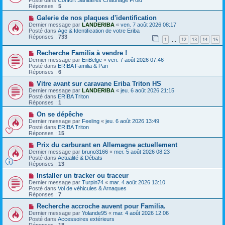
v
s
Réponses :
5
e
s
a
N
a
Galerie de nos plaques d'identification
u
o
g
Dernier message par
LANDERIBA
«
ven. 7 août 2026 08:17
m
u
e
Posté dans
Age & Identification de votre Eriba
e
v
Réponses :
733
1
12
13
14
15
s
e
…
s
a
N
a
Recherche Familia à vendre !
u
o
g
m
Dernier message par
EriBelge
«
ven. 7 août 2026 07:46
u
e
e
Posté dans
ERIBA Familia & Pan
v
s
Réponses :
6
e
s
a
N
a
Vitre avant sur caravane Eriba Triton HS
u
o
g
Dernier message par
LANDERIBA
«
jeu. 6 août 2026 21:15
m
u
e
Posté dans
ERIBA Triton
e
v
Réponses :
1
s
e
s
a
N
On se dépêche
a
u
o
Dernier message par
Feeling
«
jeu. 6 août 2026 13:49
g
m
u
Posté dans
ERIBA Triton
e
e
v
Réponses :
15
s
e
s
a
N
Prix ​​du carburant en Allemagne actuellement
a
u
o
Dernier message par
bruno3166
«
mer. 5 août 2026 08:23
g
m
u
Posté dans
Actualité & Débats
e
e
v
Réponses :
13
s
e
s
a
N
Installer un tracker ou traceur
a
u
o
Dernier message par
Turpin74
«
mar. 4 août 2026 13:10
g
m
u
Posté dans
Vol de véhicules & Arnaques
e
e
v
Réponses :
7
s
e
s
a
N
Recherche accroche auvent pour Familia.
a
u
o
Dernier message par
Yolande95
«
mar. 4 août 2026 12:06
g
m
u
Posté dans
Accessoires extérieurs
e
e
v