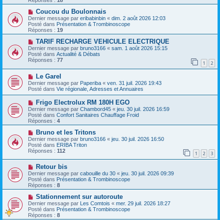
Réponses :
18
s
e
s
a
N
Coucou du Boulonnais
a
u
o
Dernier message par
eribabinbin
«
dim. 2 août 2026 12:03
g
m
u
Posté dans
Présentation & Trombinoscope
e
e
v
Réponses :
19
s
e
s
a
N
TARIF RECHARGE VEHICULE ELECTRIQUE
a
u
o
Dernier message par
bruno3166
«
sam. 1 août 2026 15:15
g
m
u
Posté dans
Actualité & Débats
e
e
v
Réponses :
77
1
2
s
e
s
a
N
a
Le Garel
u
o
g
m
Dernier message par
Paperiba
«
ven. 31 juil. 2026 19:43
u
e
e
Posté dans
Vie régionale, Adresses et Annuaires
v
s
e
s
N
Frigo Electrolux RM 180H EGO
a
a
o
Dernier message par
Chambord45
«
jeu. 30 juil. 2026 16:59
u
g
u
Posté dans
Confort Sanitaires Chauffage Froid
m
e
v
Réponses :
4
e
e
s
a
N
Bruno et les Tritons
s
u
o
Dernier message par
bruno3166
«
jeu. 30 juil. 2026 16:50
a
m
u
Posté dans
ERIBA Triton
g
e
v
Réponses :
112
e
1
2
3
s
e
s
a
N
a
Retour bis
u
o
g
m
Dernier message par
cabouille du 30
«
jeu. 30 juil. 2026 09:39
u
e
e
Posté dans
Présentation & Trombinoscope
v
s
Réponses :
8
e
s
a
N
a
Stationnement sur autoroute
u
o
g
Dernier message par
Les Comtois
«
mer. 29 juil. 2026 18:27
m
u
e
Posté dans
Présentation & Trombinoscope
e
v
Réponses :
8
s
e