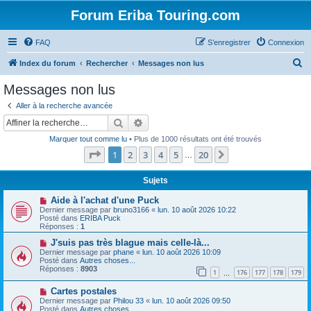
Forum Eriba Touring.com
FAQ
S’enregistrer
Connexion
R
Index du forum
Rechercher
Messages non lus
e
Messages non lus
c
Aller à la recherche avancée
h
Rechercher
Recherche avancée
e
Marquer tout comme lu
• Plus de 1000 résultats ont été trouvés
r
Page
1
sur
20
1
2
3
4
5
20
Suivante
…
c
h
Sujets
e
N
Aide à l'achat d'une Puck
o
Dernier message par
bruno3166
«
lun. 10 août 2026 10:22
r
u
Posté dans
ERIBA Puck
v
Réponses :
1
e
a
N
J'suis pas très blague mais celle-là...
u
o
Dernier message par
phane
«
lun. 10 août 2026 10:09
m
u
Posté dans
Autres choses...
e
v
Réponses :
8903
1
176
177
178
179
s
e
…
s
a
N
a
Cartes postales
u
o
g
m
Dernier message par
Philou 33
«
lun. 10 août 2026 09:50
u
e
e
Posté dans
Autres choses...