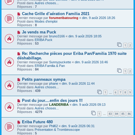
e
m
u
Posté dans
Autres choses...
e
v
Réponses :
7
s
e
s
a
N
Cache Grille d’aération Familia 2021
a
u
o
Dernier message par
forumeribatouring
«
dim. 9 août 2026 18:26
g
m
u
Posté dans
Modes d'emploi
e
e
v
Réponses :
8
s
e
s
a
N
Je vends ma Puck
a
u
o
Dernier message par
bruno3166
«
dim. 9 août 2026 18:05
g
m
u
Posté dans
ERIBA Puck
e
e
v
Réponses :
53
1
2
s
e
s
a
N
a
Re: Recherche pièces pour Eriba Pan/Familia 1970 suite
u
o
g
m
déshabillage.
u
e
e
Dernier message par
Sunnypuckette
«
dim. 9 août 2026 16:46
v
s
Posté dans
ERIBA Familia & Pan
e
s
Réponses :
84
a
1
2
a
u
g
m
e
N
Petits panneaux sympa
e
o
Dernier message par
phane
«
dim. 9 août 2026 11:44
s
u
Posté dans
Autres choses...
s
v
Réponses :
439
1
6
7
8
9
a
e
…
g
a
e
N
Post du jour....enfin des jours !!!
u
o
m
Dernier message par
LANDERIBA
«
dim. 9 août 2026 09:13
u
e
Posté dans
Autres choses...
v
s
Réponses :
4279
1
83
84
85
86
e
…
s
a
a
N
Eriba Future 480
u
g
o
m
e
Dernier message par
Phil62
«
dim. 9 août 2026 06:31
u
e
Posté dans
Présentation & Trombinoscope
v
s
Réponses :
5