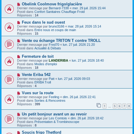
s
a
N
Obelink Coolmove frigo/glacière
a
u
o
Dernier message par
Bernard-7338
«
mer. 29 juil. 2026 15:44
g
m
u
Posté dans
Confort Sanitaires Chauffage Froid
e
e
v
Réponses :
14
s
e
s
a
N
Feux dans le sud ouest
a
u
o
Dernier message par
bruno3166
«
mar. 28 juil. 2026 15:14
g
m
u
Posté dans
Entre nous et coups de main
e
e
v
Réponses :
15
s
e
s
a
N
Vente ou échange TRITON T contre TROLL
a
u
o
Dernier message par
Fred70
«
lun. 27 juil. 2026 21:20
g
m
u
Posté dans
Actualité & Débats
e
e
v
s
e
N
Fermeture de toit
s
a
o
Dernier message par
LANDERIBA
«
lun. 27 juil. 2026 18:40
a
u
u
Posté dans
Modes d'emploi
g
m
v
Réponses :
18
e
e
e
s
a
N
Vente Eriba 542
s
u
o
Dernier message par
Patt
«
lun. 27 juil. 2026 09:03
a
m
u
Posté dans
ERIBA Troll
g
e
v
Réponses :
4
e
s
e
s
a
N
Vues sur la route
a
u
o
Dernier message par
Feeling
«
dim. 26 juil. 2026 22:41
g
m
u
Posté dans
Sorties & Rencontres
e
e
v
Réponses :
399
1
5
6
7
8
s
e
…
s
a
N
a
Un petit bonjour avant un au revoir
u
o
g
m
Dernier message par
Les Comtois
«
dim. 26 juil. 2026 18:42
u
e
e
Posté dans
Présentation & Trombinoscope
v
s
Réponses :
8
e
s
a
N
a
Soucis frigo Thetford