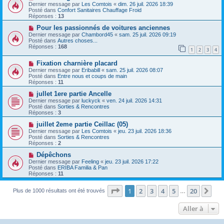
u
o
g
Dernier message par
Les Comtois
«
dim. 26 juil. 2026 18:39
m
u
e
Posté dans
Confort Sanitaires Chauffage Froid
e
v
Réponses :
13
s
e
s
a
N
Pour les passionnés de voitures anciennes
a
u
o
Dernier message par
Chambord45
«
sam. 25 juil. 2026 09:19
g
m
u
Posté dans
Autres choses...
e
e
v
Réponses :
168
1
2
3
4
s
e
s
a
N
a
Fixation charnière placard
u
o
g
m
Dernier message par
Eribabill
«
sam. 25 juil. 2026 08:07
u
e
e
Posté dans
Entre nous et coups de main
v
s
Réponses :
11
e
s
a
N
a
jullet 1ere partie Ancelle
u
o
g
Dernier message par
luckyck
«
ven. 24 juil. 2026 14:31
m
u
e
Posté dans
Sorties & Rencontres
e
v
Réponses :
3
s
e
s
a
N
juillet 2eme partie Ceillac (05)
a
u
o
Dernier message par
Les Comtois
«
jeu. 23 juil. 2026 18:36
g
m
u
Posté dans
Sorties & Rencontres
e
e
v
Réponses :
2
s
e
s
a
N
Dépêchons
a
u
o
Dernier message par
Feeling
«
jeu. 23 juil. 2026 17:22
g
m
u
Posté dans
ERIBA Familia & Pan
e
e
v
Réponses :
11
s
e
s
a
a
Page
1
sur
20
u
1
2
3
4
5
20
Sui
Plus de 1000 résultats ont été trouvés
…
g
m
e
e
Aller à
s
s
a