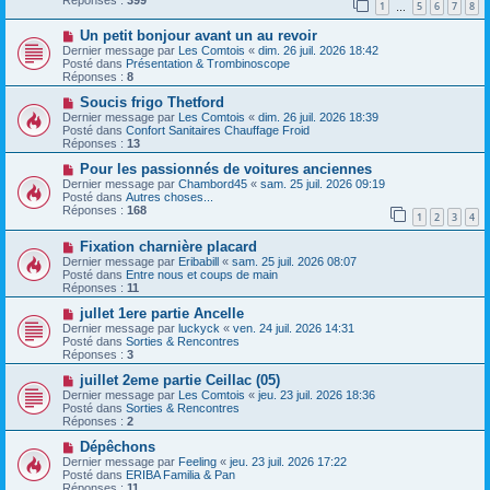
1
5
6
7
8
s
e
…
s
a
N
a
Un petit bonjour avant un au revoir
u
o
g
m
Dernier message par
Les Comtois
«
dim. 26 juil. 2026 18:42
u
e
e
Posté dans
Présentation & Trombinoscope
v
s
Réponses :
8
e
s
a
N
a
Soucis frigo Thetford
u
o
g
Dernier message par
Les Comtois
«
dim. 26 juil. 2026 18:39
m
u
e
Posté dans
Confort Sanitaires Chauffage Froid
e
v
Réponses :
13
s
e
s
a
N
Pour les passionnés de voitures anciennes
a
u
o
Dernier message par
Chambord45
«
sam. 25 juil. 2026 09:19
g
m
u
Posté dans
Autres choses...
e
e
v
Réponses :
168
1
2
3
4
s
e
s
a
N
a
Fixation charnière placard
u
o
g
m
Dernier message par
Eribabill
«
sam. 25 juil. 2026 08:07
u
e
e
Posté dans
Entre nous et coups de main
v
s
Réponses :
11
e
s
a
N
a
jullet 1ere partie Ancelle
u
o
g
Dernier message par
luckyck
«
ven. 24 juil. 2026 14:31
m
u
e
Posté dans
Sorties & Rencontres
e
v
Réponses :
3
s
e
s
a
N
juillet 2eme partie Ceillac (05)
a
u
o
Dernier message par
Les Comtois
«
jeu. 23 juil. 2026 18:36
g
m
u
Posté dans
Sorties & Rencontres
e
e
v
Réponses :
2
s
e
s
a
N
Dépêchons
a
u
o
Dernier message par
Feeling
«
jeu. 23 juil. 2026 17:22
g
m
u
Posté dans
ERIBA Familia & Pan
e
e
v
Réponses :
11