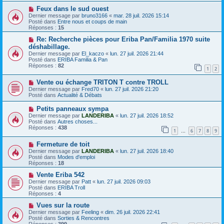
s
e
s
a
N
Feux dans le sud ouest
a
u
o
Dernier message par
bruno3166
«
mar. 28 juil. 2026 15:14
g
m
u
Posté dans
Entre nous et coups de main
e
e
v
Réponses :
15
s
e
s
a
N
Re: Recherche pièces pour Eriba Pan/Familia 1970 suite
a
u
o
déshabillage.
g
m
u
Dernier message par
El_kaczo
«
lun. 27 juil. 2026 21:44
e
e
v
Posté dans
ERIBA Familia & Pan
s
e
Réponses :
82
s
a
1
2
a
u
g
m
N
Vente ou échange TRITON T contre TROLL
e
e
o
Dernier message par
Fred70
«
lun. 27 juil. 2026 21:20
s
u
Posté dans
Actualité & Débats
s
v
a
e
N
Petits panneaux sympa
g
a
o
Dernier message par
LANDERIBA
«
lun. 27 juil. 2026 18:52
e
u
u
Posté dans
Autres choses...
m
v
Réponses :
438
e
1
6
7
8
9
e
…
s
a
s
N
Fermeture de toit
u
a
o
m
Dernier message par
LANDERIBA
«
lun. 27 juil. 2026 18:40
g
u
e
Posté dans
Modes d'emploi
e
v
s
Réponses :
18
e
s
a
N
a
Vente Eriba 542
u
o
g
Dernier message par
Patt
«
lun. 27 juil. 2026 09:03
m
u
e
Posté dans
ERIBA Troll
e
v
Réponses :
4
s
e
s
a
N
Vues sur la route
a
u
o
Dernier message par
Feeling
«
dim. 26 juil. 2026 22:41
g
m
u
Posté dans
Sorties & Rencontres
e
e
v
Réponses :
399