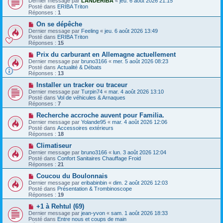
Dernier message par
LANDERIBA
«
jeu. 6 août 2026 21:15
m
u
e
Posté dans
ERIBA Triton
e
v
Réponses :
1
s
e
s
a
N
On se dépêche
a
u
o
Dernier message par
Feeling
«
jeu. 6 août 2026 13:49
g
m
u
Posté dans
ERIBA Triton
e
e
v
Réponses :
15
s
e
s
a
N
Prix ​​du carburant en Allemagne actuellement
a
u
o
Dernier message par
bruno3166
«
mer. 5 août 2026 08:23
g
m
u
Posté dans
Actualité & Débats
e
e
v
Réponses :
13
s
e
s
a
N
Installer un tracker ou traceur
a
u
o
Dernier message par
Turpin74
«
mar. 4 août 2026 13:10
g
m
u
Posté dans
Vol de véhicules & Arnaques
e
e
v
Réponses :
7
s
e
s
a
N
Recherche accroche auvent pour Familia.
a
u
o
Dernier message par
Yolande95
«
mar. 4 août 2026 12:06
g
m
u
Posté dans
Accessoires extérieurs
e
e
v
Réponses :
18
s
e
s
a
N
Climatiseur
a
u
o
Dernier message par
bruno3166
«
lun. 3 août 2026 12:04
g
m
u
Posté dans
Confort Sanitaires Chauffage Froid
e
e
v
Réponses :
21
s
e
s
a
N
Coucou du Boulonnais
a
u
o
Dernier message par
eribabinbin
«
dim. 2 août 2026 12:03
g
m
u
Posté dans
Présentation & Trombinoscope
e
e
v
Réponses :
19
s
e
s
a
N
+1 à Rehtul (69)
a
u
o
Dernier message par
jean-yvon
«
sam. 1 août 2026 18:33
g
m
u
Posté dans
Entre nous et coups de main
e
e
v