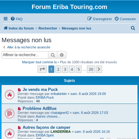
Forum Eriba Touring.com
FAQ
S’enregistrer
Connexion
R
Index du forum
Rechercher
Messages non lus
e
Messages non lus
c
Aller à la recherche avancée
h
Rechercher
Recherche avancée
e
Marquer tout comme lu
• Plus de 1000 résultats ont été trouvés
r
Page
1
sur
20
1
2
3
4
5
20
Suivante
…
c
h
Sujets
e
N
Je vends ma Puck
o
Dernier message par
eribabinbin
«
sam. 8 août 2026 19:09
r
u
Posté dans
ERIBA Puck
v
Réponses :
49
e
a
N
Problème AdBlue
u
o
Dernier message par
chataigne42
«
sam. 8 août 2026 17:03
m
u
Posté dans
Autres choses...
e
v
Réponses :
4
s
e
s
a
N
Autres façons de camper
a
u
o
Dernier message par
LANDERIBA
«
sam. 8 août 2026 16:16
g
m
u
Posté dans
ERIBA Spirit
e
e
v
Réponses :
446