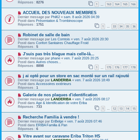
e
e
v
Réponses :
8276
1
163
164
165
166
s
e
…
s
a
N
a
ACCUEIL DES NOUVEAUX MEMBRES
u
o
g
m
Dernier message par
Phil62
«
sam. 8 août 2026 04:39
u
e
e
Posté dans
Présentation & Trombinoscope
v
s
Réponses :
1751
1
33
34
35
36
e
…
s
a
a
N
Robinet de salle de bain
u
g
o
m
e
Dernier message par
Les Comtois
«
ven. 7 août 2026 20:30
u
e
Posté dans
Confort Sanitaires Chauffage Froid
v
s
Réponses :
5
e
s
a
N
a
J'suis pas très blague mais celle-là...
u
o
g
Dernier message par
phane
«
ven. 7 août 2026 20:25
m
u
e
Posté dans
Autres choses...
e
v
Réponses :
8898
1
175
176
177
178
s
e
…
s
a
N
a
j ai opté pour un store en sac monté sur un rail rajouté
u
o
g
m
Dernier message par
LANDERIBA
«
ven. 7 août 2026 18:49
u
e
e
Posté dans
Accessoires extérieurs
v
s
Réponses :
1
e
s
a
N
a
Galerie de nos plaques d'identification
u
o
g
Dernier message par
LANDERIBA
«
ven. 7 août 2026 08:17
m
u
e
Posté dans
Age & Identification de votre Eriba
e
v
Réponses :
733
1
12
13
14
15
s
e
…
s
a
N
a
Recherche Familia à vendre !
u
o
g
m
Dernier message par
EriBelge
«
ven. 7 août 2026 07:46
u
e
e
Posté dans
ERIBA Familia & Pan
v
s
Réponses :
6
e
s
a
N
a
Vitre avant sur caravane Eriba Triton HS
u
o
g