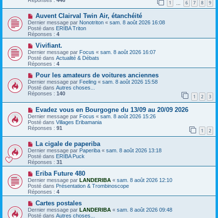
1
6
7
8
9
s
e
…
s
a
N
a
Auvent Clairval Twin Air, étanchéité
u
o
g
m
Dernier message par
Nonotriton
«
sam. 8 août 2026 16:08
u
e
e
Posté dans
ERIBA Triton
v
s
Réponses :
4
e
s
a
N
a
Vivifiant.
u
o
g
Dernier message par
Focus
«
sam. 8 août 2026 16:07
m
u
e
Posté dans
Actualité & Débats
e
v
Réponses :
4
s
e
s
a
N
Pour les amateurs de voitures anciennes
a
u
o
Dernier message par
Feeling
«
sam. 8 août 2026 15:58
g
m
u
Posté dans
Autres choses...
e
e
v
Réponses :
140
1
2
3
s
e
s
a
N
a
Evadez vous en Bourgogne du 13/09 au 20/09 2026
u
o
g
m
Dernier message par
Focus
«
sam. 8 août 2026 15:26
u
e
e
Posté dans
Villages Eribamania
v
s
Réponses :
91
1
2
e
s
a
a
N
La cigale de paperiba
u
g
o
m
e
Dernier message par
Paperiba
«
sam. 8 août 2026 13:18
u
e
Posté dans
ERIBA Puck
v
s
Réponses :
31
e
s
a
N
a
Eriba Future 480
u
o
g
Dernier message par
LANDERIBA
«
sam. 8 août 2026 12:10
m
u
e
Posté dans
Présentation & Trombinoscope
e
v
Réponses :
4
s
e
s
a
N
Cartes postales
a
u
o
Dernier message par
LANDERIBA
«
sam. 8 août 2026 09:48
g
m
u
Posté dans
Autres choses...