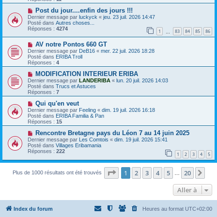
s
e
s
a
N
Post du jour....enfin des jours !!!
a
u
o
Dernier message par
luckyck
«
jeu. 23 juil. 2026 14:47
g
m
u
Posté dans
Autres choses...
e
e
v
Réponses :
4274
1
83
84
85
86
s
e
…
s
a
N
a
AV notre Pontos 660 GT
u
o
g
m
Dernier message par
DeB16
«
mer. 22 juil. 2026 18:28
u
e
e
Posté dans
ERIBA Troll
v
s
Réponses :
4
e
s
a
N
a
MODIFICATION INTERIEUR ERIBA
u
o
g
Dernier message par
LANDERIBA
«
lun. 20 juil. 2026 14:03
m
u
e
Posté dans
Trucs et Astuces
e
v
Réponses :
7
s
e
s
a
N
Qui qu'en veut
a
u
o
Dernier message par
Feeling
«
dim. 19 juil. 2026 16:18
g
m
u
Posté dans
ERIBA Familia & Pan
e
e
v
Réponses :
15
s
e
s
a
N
Rencontre Bretagne pays du Léon 7 au 14 juin 2025
a
u
o
Dernier message par
Les Comtois
«
dim. 19 juil. 2026 15:41
g
m
u
Posté dans
Villages Eribamania
e
e
v
Réponses :
222
1
2
3
4
5
s
e
s
a
a
u
Page
1
sur
20
1
2
3
4
5
20
Sui
g
Plus de 1000 résultats ont été trouvés
m
…
e
e
s
Aller à
s
a
g
e
Index du forum
Heures au format
UTC+02:00