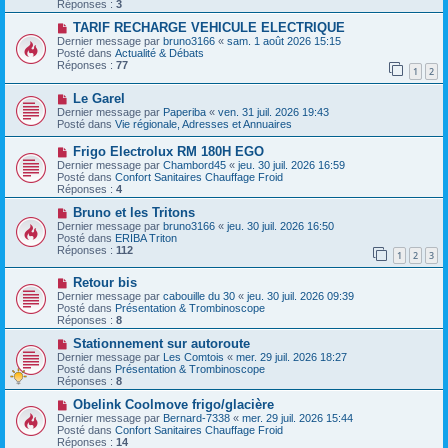
Réponses :
3
s
e
s
a
N
TARIF RECHARGE VEHICULE ELECTRIQUE
a
u
o
Dernier message par
bruno3166
«
sam. 1 août 2026 15:15
g
m
u
Posté dans
Actualité & Débats
e
e
v
Réponses :
77
1
2
s
e
s
a
N
a
Le Garel
u
o
g
m
Dernier message par
Paperiba
«
ven. 31 juil. 2026 19:43
u
e
e
Posté dans
Vie régionale, Adresses et Annuaires
v
s
e
s
N
Frigo Electrolux RM 180H EGO
a
a
o
Dernier message par
Chambord45
«
jeu. 30 juil. 2026 16:59
u
g
u
Posté dans
Confort Sanitaires Chauffage Froid
m
e
v
Réponses :
4
e
e
s
a
N
Bruno et les Tritons
s
u
o
Dernier message par
bruno3166
«
jeu. 30 juil. 2026 16:50
a
m
u
Posté dans
ERIBA Triton
g
e
v
Réponses :
112
e
1
2
3
s
e
s
a
N
a
Retour bis
u
o
g
m
Dernier message par
cabouille du 30
«
jeu. 30 juil. 2026 09:39
u
e
e
Posté dans
Présentation & Trombinoscope
v
s
Réponses :
8
e
s
a
N
a
Stationnement sur autoroute
u
o
g
Dernier message par
Les Comtois
«
mer. 29 juil. 2026 18:27
m
u
e
Posté dans
Présentation & Trombinoscope
e
v
Réponses :
8
s
e
s
a
N
Obelink Coolmove frigo/glacière
a
u
o
Dernier message par
Bernard-7338
«
mer. 29 juil. 2026 15:44
g
m
u
Posté dans
Confort Sanitaires Chauffage Froid
e
e
v
Réponses :
14