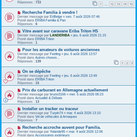
e
e
v
Réponses :
733
1
12
13
14
15
s
e
…
s
a
N
a
Recherche Familia à vendre !
u
o
g
m
Dernier message par
EriBelge
«
ven. 7 août 2026 07:46
u
e
e
Posté dans
ERIBA Familia & Pan
v
s
Réponses :
6
e
s
a
N
a
Vitre avant sur caravane Eriba Triton HS
u
o
g
Dernier message par
LANDERIBA
«
jeu. 6 août 2026 21:15
m
u
e
Posté dans
ERIBA Triton
e
v
Réponses :
1
s
e
s
a
N
Pour les amateurs de voitures anciennes
a
u
o
Dernier message par
Feeling
«
jeu. 6 août 2026 13:57
g
m
u
Posté dans
Autres choses...
e
e
v
Réponses :
139
1
2
3
s
e
s
a
N
a
On se dépêche
u
o
g
m
Dernier message par
Feeling
«
jeu. 6 août 2026 13:49
u
e
e
Posté dans
ERIBA Triton
v
s
Réponses :
15
e
s
a
N
a
Prix ​​du carburant en Allemagne actuellement
u
o
g
Dernier message par
bruno3166
«
mer. 5 août 2026 08:23
m
u
e
Posté dans
Actualité & Débats
e
v
Réponses :
13
s
e
s
a
N
Installer un tracker ou traceur
a
u
o
Dernier message par
Turpin74
«
mar. 4 août 2026 13:10
g
m
u
Posté dans
Vol de véhicules & Arnaques
e
e
v
Réponses :
7
s
e
s
a
N
Recherche accroche auvent pour Familia.
a
u
o
Dernier message par
Yolande95
«
mar. 4 août 2026 12:06
g
m
u
Posté dans
Accessoires extérieurs
e