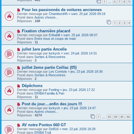
1
6
7
8
9
s
e
…
s
a
N
a
Pour les passionnés de voitures anciennes
u
o
g
m
Dernier message par
Chambord45
«
sam. 25 juil. 2026 09:19
u
e
e
Posté dans
Autres choses...
v
s
Réponses :
168
1
2
3
4
e
s
a
a
N
Fixation charnière placard
u
g
o
m
e
Dernier message par
Eribabill
«
sam. 25 juil. 2026 08:07
u
e
Posté dans
Entre nous et coups de main
v
s
Réponses :
11
e
s
a
N
a
jullet 1ere partie Ancelle
u
o
g
Dernier message par
luckyck
«
ven. 24 juil. 2026 14:31
m
u
e
Posté dans
Sorties & Rencontres
e
v
Réponses :
3
s
e
s
a
N
juillet 2eme partie Ceillac (05)
a
u
o
Dernier message par
Les Comtois
«
jeu. 23 juil. 2026 18:36
g
m
u
Posté dans
Sorties & Rencontres
e
e
v
Réponses :
2
s
e
s
a
N
Dépêchons
a
u
o
Dernier message par
Feeling
«
jeu. 23 juil. 2026 17:22
g
m
u
Posté dans
ERIBA Familia & Pan
e
e
v
Réponses :
11
s
e
s
a
N
Post du jour....enfin des jours !!!
a
u
o
Dernier message par
luckyck
«
jeu. 23 juil. 2026 14:47
g
m
u
Posté dans
Autres choses...
e
e
v
Réponses :
4274
1
83
84
85
86
s
e
…
s
a
N
a
AV notre Pontos 660 GT
u
o
g
m
Dernier message par
DeB16
«
mer. 22 juil. 2026 18:28
u
e
e
Posté dans
ERIBA Troll