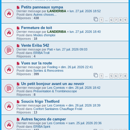
s
v
a
e
N
Petits panneaux sympa
g
a
o
Dernier message par
LANDERIBA
«
lun. 27 juil. 2026 18:52
e
u
u
Posté dans
Autres choses...
m
v
Réponses :
438
e
1
6
7
8
9
e
…
s
a
s
N
Fermeture de toit
u
a
o
m
Dernier message par
LANDERIBA
«
lun. 27 juil. 2026 18:40
g
u
e
Posté dans
Modes d'emploi
e
v
s
Réponses :
18
e
s
a
N
a
Vente Eriba 542
u
o
g
Dernier message par
Patt
«
lun. 27 juil. 2026 09:03
m
u
e
Posté dans
ERIBA Troll
e
v
Réponses :
4
s
e
s
a
N
Vues sur la route
a
u
o
Dernier message par
Feeling
«
dim. 26 juil. 2026 22:41
g
m
u
Posté dans
Sorties & Rencontres
e
e
v
Réponses :
399
1
5
6
7
8
s
e
…
s
a
N
a
Un petit bonjour avant un au revoir
u
o
g
m
Dernier message par
Les Comtois
«
dim. 26 juil. 2026 18:42
u
e
e
Posté dans
Présentation & Trombinoscope
v
s
Réponses :
8
e
s
a
N
a
Soucis frigo Thetford
u
o
g
Dernier message par
Les Comtois
«
dim. 26 juil. 2026 18:39
m
u
e
Posté dans
Confort Sanitaires Chauffage Froid
e
v
Réponses :
13
s
e
s
a
N
Autres façons de camper
a
u
o
Dernier message par
Les Comtois
«
sam. 25 juil. 2026 20:36
g
m
u
Posté dans
ERIBA Spirit
e
e
v
Réponses :
443