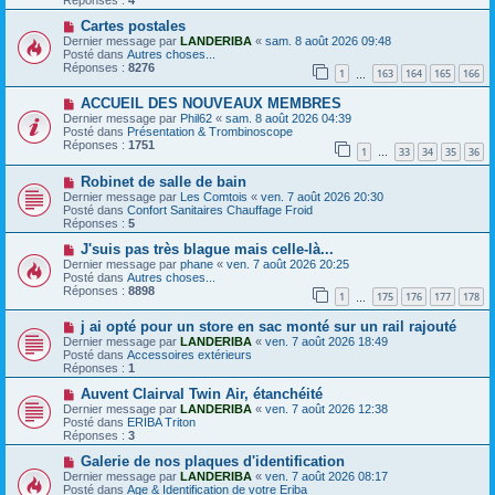
s
e
s
a
N
Cartes postales
a
u
o
Dernier message par
LANDERIBA
«
sam. 8 août 2026 09:48
g
m
u
Posté dans
Autres choses...
e
e
v
Réponses :
8276
1
163
164
165
166
s
e
…
s
a
N
a
ACCUEIL DES NOUVEAUX MEMBRES
u
o
g
m
Dernier message par
Phil62
«
sam. 8 août 2026 04:39
u
e
e
Posté dans
Présentation & Trombinoscope
v
s
Réponses :
1751
1
33
34
35
36
e
…
s
a
a
N
Robinet de salle de bain
u
g
o
m
e
Dernier message par
Les Comtois
«
ven. 7 août 2026 20:30
u
e
Posté dans
Confort Sanitaires Chauffage Froid
v
s
Réponses :
5
e
s
a
N
a
J'suis pas très blague mais celle-là...
u
o
g
Dernier message par
phane
«
ven. 7 août 2026 20:25
m
u
e
Posté dans
Autres choses...
e
v
Réponses :
8898
1
175
176
177
178
s
e
…
s
a
N
a
j ai opté pour un store en sac monté sur un rail rajouté
u
o
g
m
Dernier message par
LANDERIBA
«
ven. 7 août 2026 18:49
u
e
e
Posté dans
Accessoires extérieurs
v
s
Réponses :
1
e
s
a
N
a
Auvent Clairval Twin Air, étanchéité
u
o
g
Dernier message par
LANDERIBA
«
ven. 7 août 2026 12:38
m
u
e
Posté dans
ERIBA Triton
e
v
Réponses :
3
s
e
s
a
N
Galerie de nos plaques d'identification
a
u
o
Dernier message par
LANDERIBA
«
ven. 7 août 2026 08:17
g
m
u
Posté dans
Age & Identification de votre Eriba