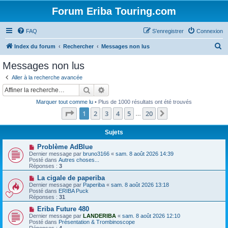
Forum Eriba Touring.com
FAQ
S’enregistrer
Connexion
R
Index du forum
Rechercher
Messages non lus
e
Messages non lus
c
Aller à la recherche avancée
h
Rechercher
Recherche avancée
e
Marquer tout comme lu
• Plus de 1000 résultats ont été trouvés
r
Page
1
sur
20
1
2
3
4
5
20
Suivante
…
c
h
Sujets
e
N
Problème AdBlue
o
Dernier message par
bruno3166
«
sam. 8 août 2026 14:39
r
u
Posté dans
Autres choses...
v
Réponses :
3
e
a
N
La cigale de paperiba
u
o
Dernier message par
Paperiba
«
sam. 8 août 2026 13:18
m
u
Posté dans
ERIBA Puck
e
v
Réponses :
31
s
e
s
a
N
Eriba Future 480
a
u
o
Dernier message par
LANDERIBA
«
sam. 8 août 2026 12:10
g
m
u
Posté dans
Présentation & Trombinoscope
e
e
v
Réponses :
4