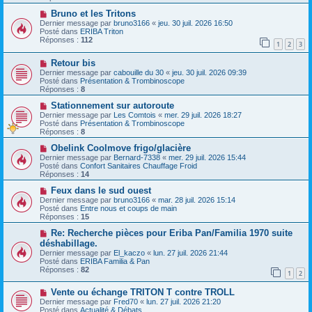
e
s
a
N
a
Bruno et les Tritons
u
o
g
Dernier message par
bruno3166
«
jeu. 30 juil. 2026 16:50
m
u
e
Posté dans
ERIBA Triton
e
v
Réponses :
112
1
2
3
s
e
s
a
N
a
Retour bis
u
o
g
m
Dernier message par
cabouille du 30
«
jeu. 30 juil. 2026 09:39
u
e
e
Posté dans
Présentation & Trombinoscope
v
s
Réponses :
8
e
s
a
N
a
Stationnement sur autoroute
u
o
g
Dernier message par
Les Comtois
«
mer. 29 juil. 2026 18:27
m
u
e
Posté dans
Présentation & Trombinoscope
e
v
Réponses :
8
s
e
s
a
N
Obelink Coolmove frigo/glacière
a
u
o
Dernier message par
Bernard-7338
«
mer. 29 juil. 2026 15:44
g
m
u
Posté dans
Confort Sanitaires Chauffage Froid
e
e
v
Réponses :
14
s
e
s
a
N
Feux dans le sud ouest
a
u
o
Dernier message par
bruno3166
«
mar. 28 juil. 2026 15:14
g
m
u
Posté dans
Entre nous et coups de main
e
e
v
Réponses :
15
s
e
s
a
N
Re: Recherche pièces pour Eriba Pan/Familia 1970 suite
a
u
o
déshabillage.
g
m
u
Dernier message par
El_kaczo
«
lun. 27 juil. 2026 21:44
e
e
v
Posté dans
ERIBA Familia & Pan
s
e
Réponses :
82
s
a
1
2
a
u
g
m
N
Vente ou échange TRITON T contre TROLL
e
e
o
Dernier message par
Fred70
«
lun. 27 juil. 2026 21:20
s
u
Posté dans
Actualité & Débats