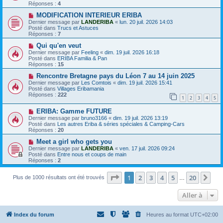
v
s
Réponses :
4
e
s
a
N
a
MODIFICATION INTERIEUR ERIBA
u
o
g
Dernier message par
LANDERIBA
«
lun. 20 juil. 2026 14:03
m
u
e
Posté dans
Trucs et Astuces
e
v
Réponses :
7
s
e
s
a
N
Qui qu'en veut
a
u
o
Dernier message par
Feeling
«
dim. 19 juil. 2026 16:18
g
m
u
Posté dans
ERIBA Familia & Pan
e
e
v
Réponses :
15
s
e
s
a
N
Rencontre Bretagne pays du Léon 7 au 14 juin 2025
a
u
o
Dernier message par
Les Comtois
«
dim. 19 juil. 2026 15:41
g
m
u
Posté dans
Villages Eribamania
e
e
v
Réponses :
222
1
2
3
4
5
s
e
s
a
N
a
ERIBA: Gamme FUTURE
u
o
g
m
Dernier message par
bruno3166
«
dim. 19 juil. 2026 13:19
u
e
e
Posté dans
Les autres Eriba & séries spéciales & Camping-Cars
v
s
Réponses :
20
e
s
a
N
a
Meet a girl who gets you
u
o
g
Dernier message par
LANDERIBA
«
ven. 17 juil. 2026 09:24
m
u
e
Posté dans
Entre nous et coups de main
e
v
Réponses :
2
s
e
s
a
a
Page
1
sur
20
u
1
2
3
4
5
20
Sui
Plus de 1000 résultats ont été trouvés
…
g
m
e
e
Aller à
s
s
a
g
Index du forum
Heures au format
UTC+02:00
e