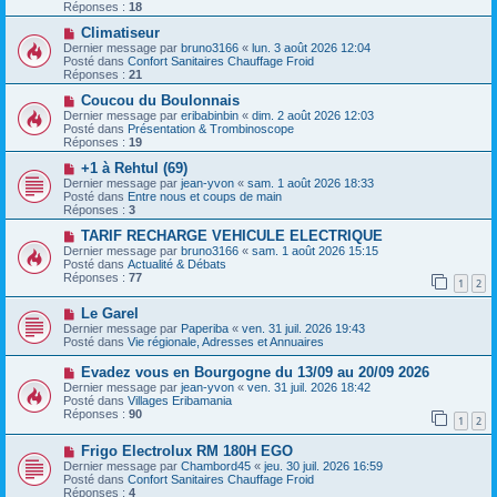
e
v
Réponses :
18
s
e
s
a
N
Climatiseur
a
u
o
Dernier message par
bruno3166
«
lun. 3 août 2026 12:04
g
m
u
Posté dans
Confort Sanitaires Chauffage Froid
e
e
v
Réponses :
21
s
e
s
a
N
Coucou du Boulonnais
a
u
o
Dernier message par
eribabinbin
«
dim. 2 août 2026 12:03
g
m
u
Posté dans
Présentation & Trombinoscope
e
e
v
Réponses :
19
s
e
s
a
N
+1 à Rehtul (69)
a
u
o
Dernier message par
jean-yvon
«
sam. 1 août 2026 18:33
g
m
u
Posté dans
Entre nous et coups de main
e
e
v
Réponses :
3
s
e
s
a
N
TARIF RECHARGE VEHICULE ELECTRIQUE
a
u
o
Dernier message par
bruno3166
«
sam. 1 août 2026 15:15
g
m
u
Posté dans
Actualité & Débats
e
e
v
Réponses :
77
1
2
s
e
s
a
N
a
Le Garel
u
o
g
m
Dernier message par
Paperiba
«
ven. 31 juil. 2026 19:43
u
e
e
Posté dans
Vie régionale, Adresses et Annuaires
v
s
e
s
N
Evadez vous en Bourgogne du 13/09 au 20/09 2026
a
a
o
Dernier message par
jean-yvon
«
ven. 31 juil. 2026 18:42
u
g
u
Posté dans
Villages Eribamania
m
e
v
Réponses :
90
e
1
2
e
s
a
s
N
Frigo Electrolux RM 180H EGO
u
a
o
m
Dernier message par
Chambord45
«
jeu. 30 juil. 2026 16:59
g
u
e
Posté dans
Confort Sanitaires Chauffage Froid
e
v
s
Réponses :
4