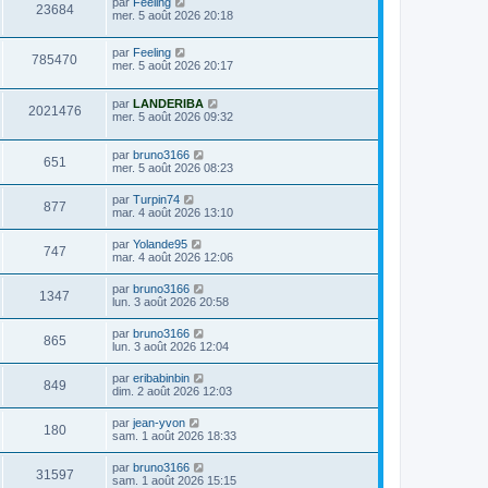
D
par
Feeling
i
a
V
23684
e
e
e
mer. 5 août 2026 20:18
e
g
s
r
r
e
u
s
n
s
m
a
D
par
Feeling
i
e
V
785470
g
e
e
mer. 5 août 2026 20:17
e
s
e
r
r
s
u
n
s
m
a
D
par
LANDERIBA
i
e
g
V
2021476
e
e
mer. 5 août 2026 09:32
e
s
e
r
r
s
u
n
s
m
a
D
par
bruno3166
i
e
g
V
651
e
e
mer. 5 août 2026 08:23
e
s
e
r
r
s
u
n
s
m
a
D
par
Turpin74
V
877
i
e
g
e
mar. 4 août 2026 13:10
e
e
s
e
r
r
u
s
n
D
par
Yolande95
s
m
a
V
747
i
e
mar. 4 août 2026 12:06
e
g
e
e
r
s
e
r
u
n
s
D
par
bruno3166
s
m
V
1347
i
a
e
lun. 3 août 2026 20:58
e
e
e
g
r
s
r
u
e
n
s
D
par
bruno3166
s
m
V
865
i
a
e
lun. 3 août 2026 12:04
e
e
e
g
r
s
r
u
e
n
s
D
par
eribabinbin
s
m
V
849
i
a
e
dim. 2 août 2026 12:03
e
e
e
g
r
s
r
u
e
n
s
D
par
jean-yvon
s
m
V
180
i
a
e
sam. 1 août 2026 18:33
e
e
e
g
r
s
r
u
e
n
s
D
par
bruno3166
s
m
V
31597
i
a
e
sam. 1 août 2026 15:15
e
e
e