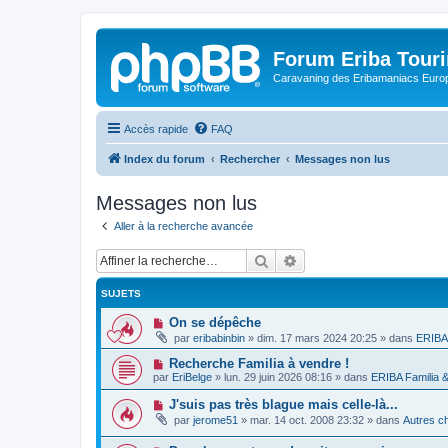
Forum Eriba Tour
Caravaning des Eribamaniacs Euro
Accès rapide
FAQ
Index du forum
Rechercher
Messages non lus
Messages non lus
Aller à la recherche avancée
Rechercher
Recherche avancée
SUJETS
N
On se dépêche
o
par
eribabinbin
»
dim. 17 mars 2024 20:25
» dans
ERIBA 
u
v
N
Recherche Familia à vendre !
e
o
par
EriBelge
»
lun. 29 juin 2026 08:16
» dans
ERIBA Familia 
a
u
u
v
N
J'suis pas très blague mais celle-là...
m
e
o
e
par
jerome51
»
mar. 14 oct. 2008 23:32
» dans
Autres ch
a
u
s
u
v
s
m