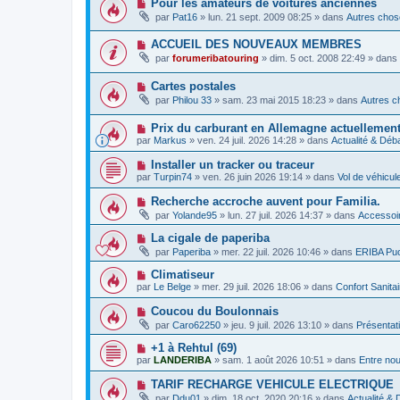
N
Pour les amateurs de voitures anciennes
e
a
e
o
a
g
par
Pat16
»
lun. 21 sept. 2009 08:25
» dans
Autres chose
s
u
u
e
s
v
m
a
N
ACCUEIL DES NOUVEAUX MEMBRES
e
e
g
o
a
s
par
forumeribatouring
»
dim. 5 oct. 2008 22:49
» dans
e
u
u
s
v
m
a
N
Cartes postales
e
e
g
o
a
s
e
par
Philou 33
»
sam. 23 mai 2015 18:23
» dans
Autres c
u
u
s
v
m
a
N
Prix ​​du carburant en Allemagne actuellemen
e
e
g
o
a
s
par
Markus
»
ven. 24 juil. 2026 14:28
» dans
Actualité & Déb
e
u
u
s
v
m
a
N
Installer un tracker ou traceur
e
e
g
o
par
Turpin74
»
ven. 26 juin 2026 19:14
» dans
Vol de véhicu
a
s
e
u
u
s
v
N
Recherche accroche auvent pour Familia.
m
a
e
o
e
g
par
Yolande95
»
lun. 27 juil. 2026 14:37
» dans
Accessoir
a
u
s
e
u
v
s
N
La cigale de paperiba
m
e
a
o
e
par
Paperiba
»
mer. 22 juil. 2026 10:46
» dans
ERIBA Pu
a
g
u
s
u
e
v
s
N
Climatiseur
m
e
a
o
e
par
Le Belge
»
mer. 29 juil. 2026 18:06
» dans
Confort Sanita
a
g
u
s
u
e
v
s
N
Coucou du Boulonnais
m
e
a
o
e
par
Caro62250
»
jeu. 9 juil. 2026 13:10
» dans
Présentat
a
g
u
s
u
e
v
s
N
+1 à Rehtul (69)
m
e
a
o
e
par
LANDERIBA
»
sam. 1 août 2026 10:51
» dans
Entre no
a
g
u
s
u
e
v
s
N
TARIF RECHARGE VEHICULE ELECTRIQUE
m
e
a
o
e
par
Ddu01
»
dim. 18 oct. 2020 20:16
» dans
Actualité &
a