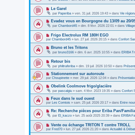
g
u
s
u
e
v
s
m
N
Le Garel
e
a
e
o
a
g
par
Paperiba
»
ven. 31 juil. 2026 19:43
» dans
Vie région
s
u
u
e
s
v
m
N
Evadez vous en Bourgogne du 13/09 au 20/0
a
e
e
o
g
par
Chambord45
»
dim. 8 févr. 2026 22:01
» dans
Villag
a
s
u
e
u
s
v
m
a
N
Frigo Electrolux RM 180H EGO
e
e
g
o
a
par
Chambord45
»
lun. 27 juil. 2026 20:15
» dans
Confort San
s
e
u
u
s
v
m
N
Bruno et les Tritons
a
e
e
o
g
par
bruno3166
»
dim. 6 avr. 2025 10:55
» dans
ERIBA Tr
a
s
u
e
u
s
v
m
a
N
Retour bis
e
e
g
o
a
par
philtraferiba
»
dim. 19 juil. 2026 10:50
» dans
Présent
s
e
u
u
s
v
m
N
Stationnement sur autoroute
a
e
e
o
g
par
Choupinette
»
mer. 29 juil. 2026 12:04
» dans
Présentati
a
s
u
e
u
s
v
N
Obelink Coolmove frigo/glacière
m
a
e
o
e
g
par
pascalgiu
»
sam. 4 févr. 2023 19:35
» dans
Confort 
a
u
s
e
u
v
s
N
Feux dans le sud ouest
m
e
a
o
e
par
Les Comtois
»
sam. 25 juil. 2026 20:17
» dans
Entre nou
a
g
u
s
u
e
v
s
N
Re: Recherche pièces pour Eriba Pan/Familia
m
e
a
o
e
par
El_kaczo
»
lun. 25 août 2025 20:39
» dans
ERIBA Fa
a
g
u
s
u
e
v
s
m
N
Vente ou échange TRITON T contre TROLL
e
a
e
o
a
g
par
Fred70
»
lun. 27 juil. 2026 21:20
» dans
Actualité & Déba
s
u
u
e
s