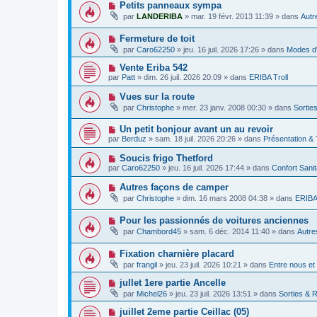
v
m
N
Petits panneaux sympa
a
e
e
o
g
par
LANDERIBA
»
mar. 19 févr. 2013 11:39
» dans
Autr
a
s
u
e
u
s
v
m
a
N
Fermeture de toit
e
e
g
o
a
par
Caro62250
»
jeu. 16 juil. 2026 17:26
» dans
Modes d'
s
e
u
u
s
v
m
N
Vente Eriba 542
a
e
e
o
g
par
Patt
»
dim. 26 juil. 2026 20:09
» dans
ERIBA Troll
a
s
u
e
u
s
v
N
Vues sur la route
m
a
e
o
e
g
par
Christophe
»
mer. 23 janv. 2008 00:30
» dans
Sortie
a
u
s
e
u
v
s
m
N
Un petit bonjour avant un au revoir
e
a
e
o
a
g
par
Berduz
»
sam. 18 juil. 2026 20:26
» dans
Présentation &
s
u
u
e
s
v
m
N
Soucis frigo Thetford
a
e
e
o
g
par
Caro62250
»
jeu. 16 juil. 2026 17:44
» dans
Confort Sani
a
s
u
e
u
s
v
N
Autres façons de camper
m
a
e
o
e
g
par
Christophe
»
dim. 16 mars 2008 04:38
» dans
ERIBA 
a
u
s
e
u
v
s
m
N
Pour les passionnés de voitures anciennes
e
a
e
o
a
g
par
Chambord45
»
sam. 6 déc. 2014 11:40
» dans
Autre
s
u
u
e
s
v
m
a
N
Fixation charnière placard
e
e
g
o
a
s
par
frangil
»
jeu. 23 juil. 2026 10:21
» dans
Entre nous et
e
u
u
s
v
m
a
N
jullet 1ere partie Ancelle
e
e
g
o
par
Michel26
»
jeu. 23 juil. 2026 13:51
» dans
Sorties & 
a
s
e
u
u
s
v
N
juillet 2eme partie Ceillac (05)
m
a
e