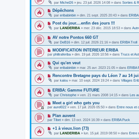
o
e
g
par
Michel26
»
jeu. 23 juil. 2026 14:08
» dans
Sorties & 
a
u
s
e
u
v
s
N
Dépêchons
m
e
a
o
e
par
eribabinbin
»
dim. 21 sept. 2025 20:43
» dans
ERIBA 
a
g
u
s
u
e
v
s
N
Post du jour....enfin des jours !!!
m
e
a
o
e
par
LANDERIBA
»
mer. 23 déc. 2015 18:53
» dans
Autr
a
g
u
s
u
e
v
s
m
N
AV notre Pontos 660 GT
e
a
e
o
a
g
par
DeB16
»
dim. 12 juil. 2026 21:16
» dans
ERIBA Troll
s
u
u
e
s
v
m
N
MODIFICATION INTERIEUR ERIBA
a
e
e
o
g
par
philtraferiba
»
dim. 19 juil. 2026 10:56
» dans
Trucs et As
a
s
u
e
u
s
v
N
Qui qu'en veut
m
a
e
o
e
g
par
eribabinbin
»
mar. 25 avr. 2023 21:05
» dans
ERIBA F
a
u
s
e
u
v
s
N
Rencontre Bretagne pays du Léon 7 au 14 jui
m
e
a
o
e
par
kalou
»
mar. 10 sept. 2024 19:24
» dans
Villages Er
a
g
u
s
u
e
v
s
m
N
ERIBA: Gamme FUTURE
e
a
e
o
a
g
par
Christophe
»
ven. 21 mars 2008 14:15
» dans
Les a
s
u
u
e
s
v
m
N
Meet a girl who gets you
a
e
e
o
g
par
aurel022
»
ven. 17 juil. 2026 05:50
» dans
Entre nous et
a
s
u
e
u
s
v
N
Plan auvent
m
a
e
o
e
g
par
Tibet
»
dim. 13 oct. 2024 16:39
» dans
ERIBA Puck
a
u
s
e
u
v
s
N
+1 à vieux.lion (73)
m
e
a
o
e
par
LANDERIBA
»
lun. 15 juil. 2019 08:50
» dans
Entre 
a
g
u
s
u
e
v